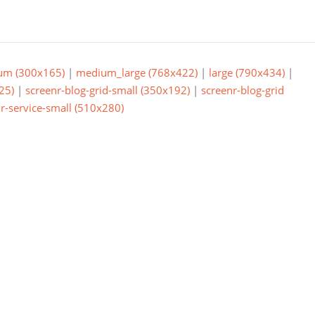
um (300x165)
|
medium_large (768x422)
|
large (790x434)
|
25)
|
screenr-blog-grid-small (350x192)
|
screenr-blog-grid
r-service-small (510x280)