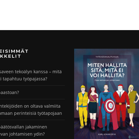
MEISIMMÄT
KKELIT
saveen tekoälyn kanssa – mitä
ti tapahtuu työpajassa?
paastoan?
ntekijöiden on oltava valmiita
maan perinteisiä työtapojaan
äätösvallan jakaminen
evan johtamisen ydin?