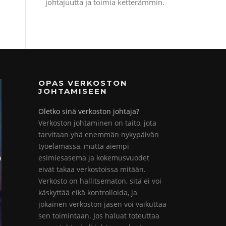
johtajuutta ja toimia ketterämmin.
OPAS VERKOSTON
JOHTAMISEEN
Oletko sinä verkoston johtaja?
Verkoston johtaminen on taito, jota
tarvitaan yhä enemmän nykypäivän
työelämässä, mutta aiempi
esimiesasema ja kokemusvuodet
eivät takaa verkostoissa mitään.
Verkosto on hallitsematon, sitä ei voi
käskyttää eikä kontrolloida, ja
jokainen verkoston jäsen voi vaikuttaa
sen toimintaan. Jos haluat toteuttaa