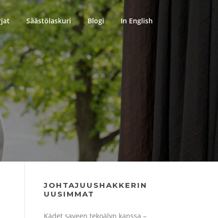
rjat
Säästölaskuri
Blogi
In English
JOHTAJUUSHAKKERIN
UUSIMMAT
Kädet saveen tekoälyn kanssa –