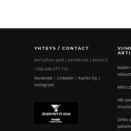
YHTEYS / CONTACT
VII
ARTI
karl-johan.spiik [ kanelbulle ] karlex.fi
Kädet 
+358 440 677 776
oikeas
Facebook
|
LinkedIn
|
Karlex Oy
|
Instagram
Miksi 
HR-työ
muutta
Onko p
palvel