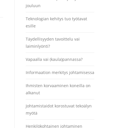
jouluun
Teknologian kehitys tuo työtavat
esille
Täydellisyyden tavoittelu vai
laiminlyönti?
Vapaalla vai (kaula)pannassa?
Informaation merkitys johtamisessa
Ihmisten korvaaminen koneilla on
alkanut
Johtamistaidot korostuvat tekoälyn
myötä
Henkilökohtainen johtaminen