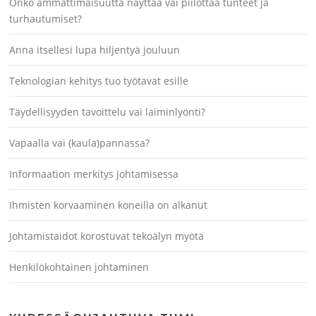
Onko ammattimaisuutta näyttää vai piilottaa tunteet ja
turhautumiset?
Anna itsellesi lupa hiljentyä jouluun
Teknologian kehitys tuo työtavat esille
Täydellisyyden tavoittelu vai laiminlyönti?
Vapaalla vai (kaula)pannassa?
Informaation merkitys johtamisessa
Ihmisten korvaaminen koneilla on alkanut
Johtamistaidot korostuvat tekoälyn myötä
Henkilökohtainen johtaminen