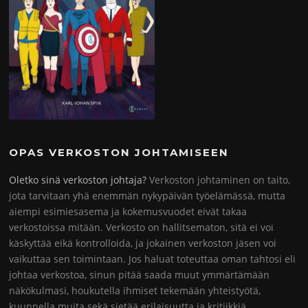
OPAS VERKOSTON JOHTAMISEEN
Oletko sinä verkoston johtaja?
Verkoston johtaminen on taito,
jota tarvitaan yhä enemmän nykypäivän työelämässä, mutta
aiempi esimiesasema ja kokemusvuodet eivät takaa
verkostoissa mitään. Verkosto on hallitsematon, sitä ei voi
käskyttää eikä kontrolloida, ja jokainen verkoston jäsen voi
vaikuttaa sen toimintaan. Jos haluat toteuttaa oman tahtosi eli
johtaa verkostoa, sinun pitää saada muut ymmärtämään
näkökulmasi, houkutella ihmiset tekemään yhteistyötä,
kuunnella muita sekä sietää erilaisuutta ja kritiikkiä.