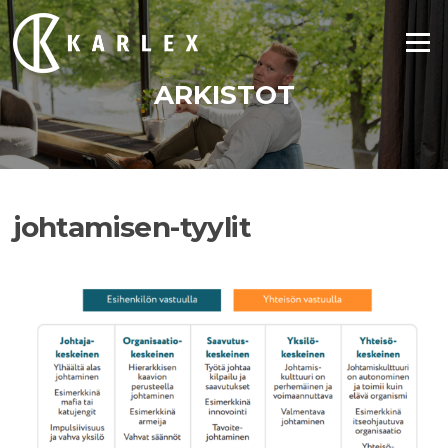
Siirry
suoraan
Valikko
sisältöön
ARKISTOT
johtamisen-tyylit