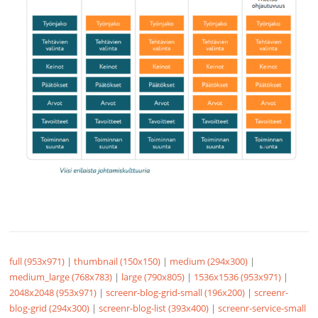
full (953x971)
|
thumbnail (150x150)
|
medium (294x300)
|
medium_large (768x783)
|
large (790x805)
|
1536x1536 (953x971)
|
2048x2048 (953x971)
|
screenr-blog-grid-small (196x200)
|
screenr-
blog-grid (294x300)
|
screenr-blog-list (393x400)
|
screenr-service-small