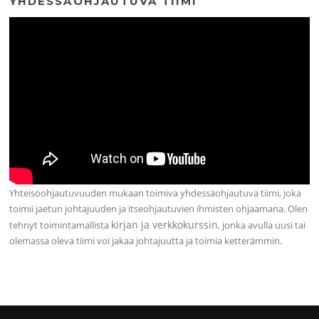
YHDESSÄOHJAUTUVA TIIMI
Yhteisöohjautuvuuden mukaan toimiva yhdessäohjautuva tiimi, joka
toimii jaetun johtajuuden ja itseohjautuvien ihmisten ohjaamana. Olen
kirjan ja verkkokurssin
tehnyt toimintamallista
, jonka avulla uusi tai
olemassa oleva tiimi voi jakaa johtajuutta ja toimia ketterämmin.