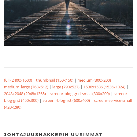
full (2400x1600)
|
thumbnail (150x150)
|
medium (300x200)
|
medium_large (768x512)
|
large (790x527)
|
1536x1536 (1536x1024)
|
2048x2048 (2048x1365)
|
screenr-blog-grid-small (300x200)
|
screenr-
blog-grid (450x300)
|
screenr-blog-list (600x400)
|
screenr-service-small
(420x280)
JOHTAJUUSHAKKERIN UUSIMMAT