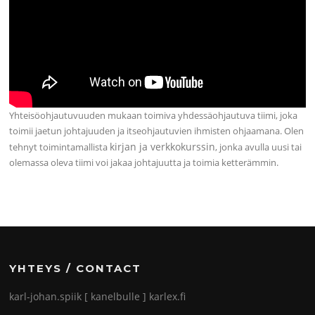
Yhteisöohjautuvuuden mukaan toimiva yhdessäohjautuva tiimi, joka
toimii jaetun johtajuuden ja itseohjautuvien ihmisten ohjaamana. Olen
kirjan ja verkkokurssin
tehnyt toimintamallista
, jonka avulla uusi tai
olemassa oleva tiimi voi jakaa johtajuutta ja toimia ketterämmin.
YHTEYS / CONTACT
karl-johan.spiik [ kanelbulle ] karlex.fi