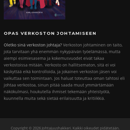
OPAS VERKOSTON JOHTAMISEEN
Oletko sinä verkoston johtaja?
Verkoston johtaminen on taito,
jota tarvitaan yhä enemmän nykypäivän työelämässä, mutta
aiempi esimiesasema ja kokemusvuodet eivät takaa
verkostoissa mitään. Verkosto on hallitsematon, sitä ei voi
käskyttää eikä kontrolloida, ja jokainen verkoston jäsen voi
vaikuttaa sen toimintaan. Jos haluat toteuttaa oman tahtosi eli
johtaa verkostoa, sinun pitää saada muut ymmärtämään
näkökulmasi, houkutella ihmiset tekemään yhteistyötä,
kuunnella muita sekä sietää erilaisuutta ja kritiikkiä.
Copyright © 2026 Johtajuushakkeri. Kaikki oikeudet pidätetään.