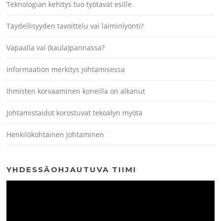
Teknologian kehitys tuo työtavat esille
Täydellisyyden tavoittelu vai laiminlyönti?
Vapaalla vai (kaula)pannassa?
Informaation merkitys johtamisessa
Ihmisten korvaaminen koneilla on alkanut
Johtamistaidot korostuvat tekoälyn myötä
Henkilökohtainen johtaminen
YHDESSÄOHJAUTUVA TIIMI