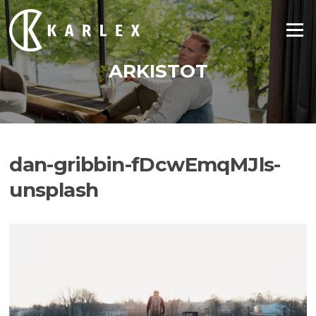
Siirry
suoraan
Valikko
sisältöön
ARKISTOT
dan-gribbin-fDcwEmqMJls-
unsplash