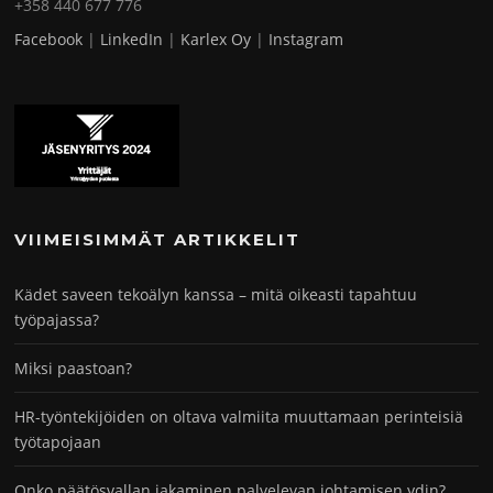
+358 440 677 776
Facebook
|
LinkedIn
|
Karlex Oy
|
Instagram
VIIMEISIMMÄT ARTIKKELIT
Kädet saveen tekoälyn kanssa – mitä oikeasti tapahtuu
työpajassa?
Miksi paastoan?
HR-työntekijöiden on oltava valmiita muuttamaan perinteisiä
työtapojaan
Onko päätösvallan jakaminen palvelevan johtamisen ydin?