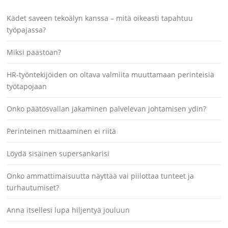
Kädet saveen tekoälyn kanssa – mitä oikeasti tapahtuu
työpajassa?
Miksi paastoan?
HR-työntekijöiden on oltava valmiita muuttamaan perinteisiä
työtapojaan
Onko päätösvallan jakaminen palvelevan johtamisen ydin?
Perinteinen mittaaminen ei riitä
Löydä sisäinen supersankarisi
Onko ammattimaisuutta näyttää vai piilottaa tunteet ja
turhautumiset?
Anna itsellesi lupa hiljentyä jouluun