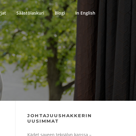
rjat
Säästölaskuri
Blogi
In English
JOHTAJUUSHAKKERIN
UUSIMMAT
Kädet saveen tekoälyn kanssa –