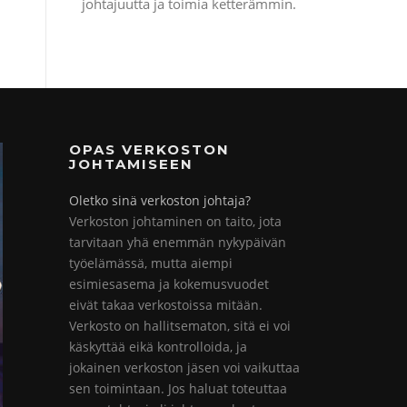
johtajuutta ja toimia ketterämmin.
OPAS VERKOSTON
JOHTAMISEEN
Oletko sinä verkoston johtaja?
Verkoston johtaminen on taito, jota
tarvitaan yhä enemmän nykypäivän
työelämässä, mutta aiempi
esimiesasema ja kokemusvuodet
eivät takaa verkostoissa mitään.
Verkosto on hallitsematon, sitä ei voi
käskyttää eikä kontrolloida, ja
jokainen verkoston jäsen voi vaikuttaa
sen toimintaan. Jos haluat toteuttaa