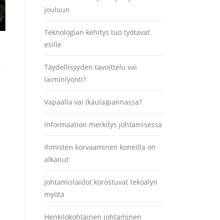
jouluun
Teknologian kehitys tuo työtavat
esille
Täydellisyyden tavoittelu vai
laiminlyönti?
Vapaalla vai (kaula)pannassa?
Informaation merkitys johtamisessa
Ihmisten korvaaminen koneilla on
alkanut
Johtamistaidot korostuvat tekoälyn
myötä
Henkilökohtainen johtaminen