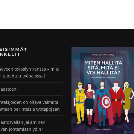
MEISIMMÄT
KKELIT
saveen tekoälyn kanssa – mitä
ti tapahtuu työpajassa?
paastoan?
ntekijöiden on oltava valmiita
maan perinteisiä työtapojaan
äätösvallan jakaminen
evan johtamisen ydin?