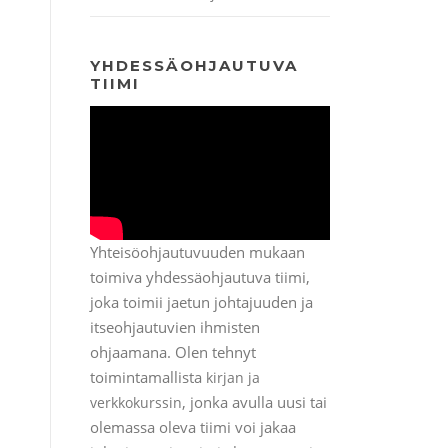
YHDESSÄOHJAUTUVA
TIIMI
Yhteisöohjautuvuuden mukaan
toimiva yhdessäohjautuva tiimi,
joka toimii jaetun johtajuuden ja
itseohjautuvien ihmisten
ohjaamana. Olen tehnyt
toimintamallista
kirjan ja
, jonka avulla uusi tai
verkkokurssin
olemassa oleva tiimi voi jakaa