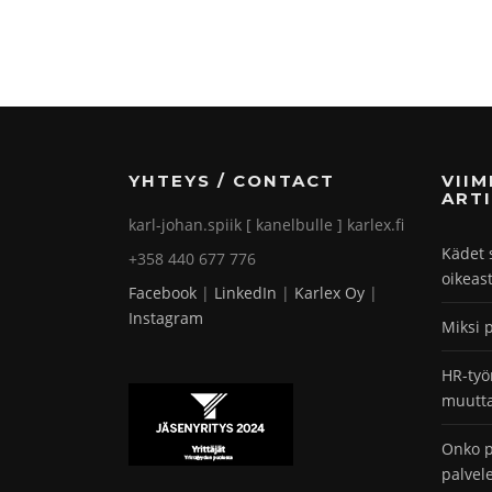
YHTEYS / CONTACT
VII
ARTI
karl-johan.spiik [ kanelbulle ] karlex.fi
Kädet 
+358 440 677 776
oikeas
Facebook
|
LinkedIn
|
Karlex Oy
|
Instagram
Miksi 
HR-työ
muutta
Onko p
palvel