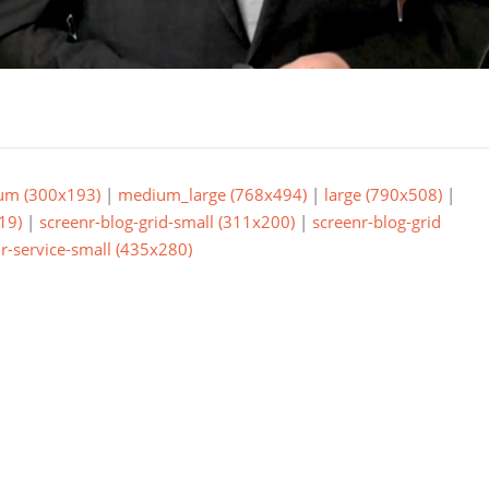
um (300x193)
|
medium_large (768x494)
|
large (790x508)
|
19)
|
screenr-blog-grid-small (311x200)
|
screenr-blog-grid
r-service-small (435x280)