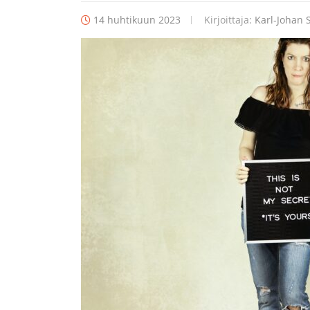
14 huhtikuun 2023
Kirjoittaja:
Karl-Johan S