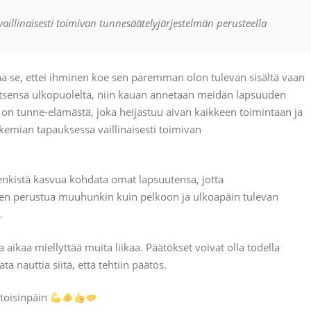
llinaisesti toimivan tunnesäätelyjärjestelmän perusteella
a se, ettei ihminen koe sen paremman olon tulevan sisältä vaan
 itsensä ulkopuolelta, niin kauan annetaan meidän lapsuuden
on tunne-elämästä, joka heijastuu aivan kaikkeen toimintaan ja
kemian tapauksessa vaillinaisesti toimivan
 henkistä kasvua kohdata omat lapsuutensa, jotta
nen perustua muuhunkin kuin pelkoon ja ulkoapäin tulevan
.
ikaa miellyttää muita liikaa. Päätökset voivat olla todella
ta nauttia siitä, että tehtiin päätös.
i toisinpäin