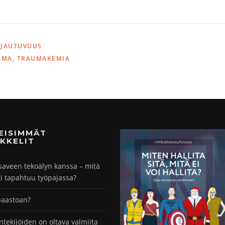
HJAUTUVUUS
UMA
,
TRAUMAKEMIA
MEISIMMÄT
KKELIT
saveen tekoälyn kanssa – mitä
ti tapahtuu työpajassa?
paastoan?
ntekijöiden on oltava valmiita