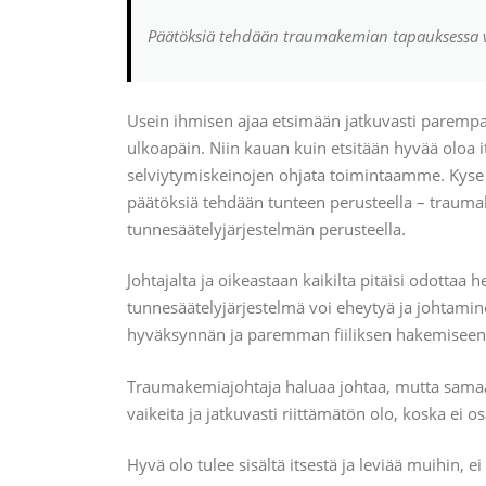
Päätöksiä tehdään traumakemian tapauksessa vai
Usein ihmisen ajaa etsimään jatkuvasti parempa
ulkoapäin. Niin kauan kuin etsitään hyvää oloa
selviytymiskeinojen ohjata toimintaamme. Kyse 
päätöksiä tehdään tunteen perusteella – trauma
tunnesäätelyjärjestelmän perusteella.
Johtajalta ja oikeastaan kaikilta pitäisi odottaa
tunnesäätelyjärjestelmä voi eheytyä ja johtami
hyväksynnän ja paremman fiiliksen hakemiseen
Traumakemiajohtaja haluaa johtaa, mutta samaa a
vaikeita ja jatkuvasti riittämätön olo, koska ei osa
Hyvä olo tulee sisältä itsestä ja leviää muihin, e