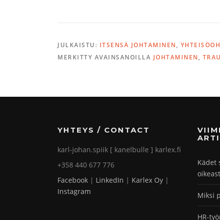
JULKAISTU:
ITSENSÄ JOHTAMINEN
,
YHTEISÖO
MERKITTY AVAINSANOILLA
JOHTAMINEN
,
TRA
YHTEYS / CONTACT
VII
ARTI
karl-johan.spiik [ kanelbulle ] karlex.fi
Kädet 
+358 440 677 776
oikeas
Facebook
|
LinkedIn
|
Karlex Oy
|
Instagram
Miksi 
HR-työ