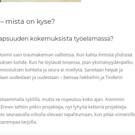
– mistä on kyse?
 lapsuuden kokemuksista työelämässä?
 toimii vain traumakemian vallitessa. Kun kahta ihmistä yhdistää
ostuksen kohde. Kun he löytävät toisensa, pian yksinäisyydenpelko
innostuksen kohteita ja seura ei miellytä. Sanotaan heipat ja
aan uudestaan ja uudestaan – bensaa liekkeihin ja Tinderin
hitaammalla syklillä, mutta se nopeutuu koko ajan. Aiemmin
nnen tehtiin pitkin projekteja, nyt lyhyitä ketteriä projekteja.
s seuraavalla viikolla olevaan tapahtumaan, kun pitää viimeisill
 parempaa tarjolla.