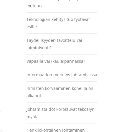
jouluun
Teknologian kehitys tuo työtavat
esille
Täydellisyyden tavoittelu vai
laiminlyönti?
Vapaalla vai (kaula)pannassa?
Informaation merkitys johtamisessa
Ihmisten korvaaminen koneilla on
alkanut
Johtamistaidot korostuvat tekoälyn
e
myötä
Henkilökohtainen johtaminen