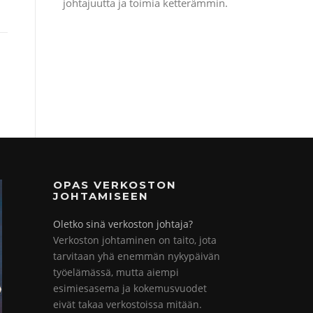
johtajuutta ja toimia ketterämmin.
OPAS VERKOSTON
JOHTAMISEEN
Oletko sinä verkoston johtaja?
Verkoston johtaminen on taito, jota
tarvitaan yhä enemmän nykypäivän
työelämässä, mutta aiempi
esimiesasema ja kokemusvuodet
eivät takaa verkostoissa mitään.