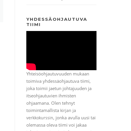
YHDESSÄOHJAUTUVA
TIIMI
Yhteisöohjautuvuuden mukaan
toimiva yhdessäohjautuva tiimi,
joka toimii jaetun johtajuuden ja
itseohjautuvien ihmisten
ohjaamana. Olen tehnyt
toimintamallista
kirjan ja
, jonka avulla uusi tai
verkkokurssin
olemassa oleva tiimi voi jakaa