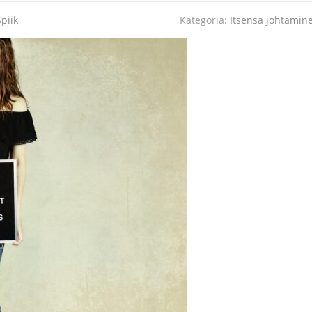
piik
Kategoria:
Itsensä johtamin