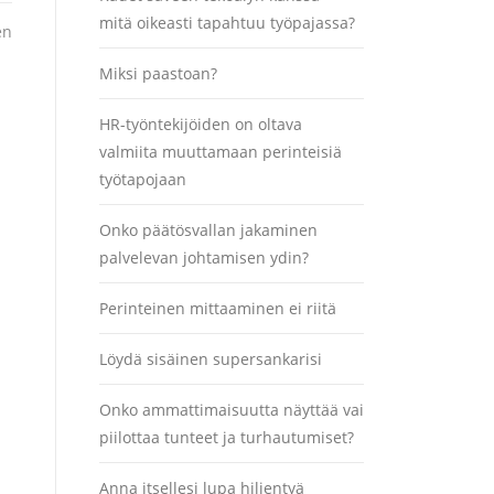
mitä oikeasti tapahtuu työpajassa?
en
Miksi paastoan?
HR-työntekijöiden on oltava
valmiita muuttamaan perinteisiä
työtapojaan
Onko päätösvallan jakaminen
palvelevan johtamisen ydin?
Perinteinen mittaaminen ei riitä
Löydä sisäinen supersankarisi
Onko ammattimaisuutta näyttää vai
piilottaa tunteet ja turhautumiset?
Anna itsellesi lupa hiljentyä