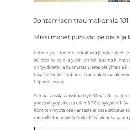
Johtamisen traumakemia 101 
Miksi monet puhuvat peloista ja
Pohdin yhä Tinderin tarkoitusta ja mielestäni se
se, ettei halua olla yksin, on heillä sama kiinn
on tyydytetty ja huomataan, ettei ole yhteisiä ki
takaisin Tinder limboon. Traumakemiaa aktivoid
tilipussi kasvaa.
Samaa tanssia tanssitaan työelämässä – paljon 
yhdessä työpaikassa oltiin 5-10v, nykyään 1-3v. E
Koronan myötä osa kansasta ei osaa sitoutua ede
metreille tunnustella ”mikä fiilis” eli onko jotain