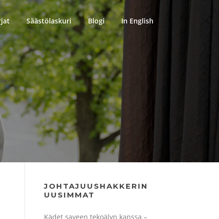
rjat
Säästölaskuri
Blogi
In English
JOHTAJUUSHAKKERIN
UUSIMMAT
Kädet saveen tekoälyn kanssa –