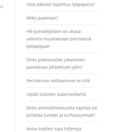
mitä oikeasti tapahtuu työpajassa?
en
Miksi paastoan?
HR-työntekijöiden on oltava
valmiita muuttamaan perinteisiä
työtapojaan
Onko päätösvallan jakaminen
palvelevan johtamisen ydin?
Perinteinen mittaaminen ei riitä
Löydä sisäinen supersankarisi
Onko ammattimaisuutta näyttää vai
piilottaa tunteet ja turhautumiset?
Anna itsellesi lupa hiljentyä