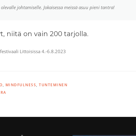
evalle johtamiselle. Jokaisessa meissä asuu pieni tantra!
, niitä on vain 200 tarjolla.
estivaali Littoisissa 4.-6.8.2023
O
,
MINDFULNESS
,
TUNTEMINEN
TRA