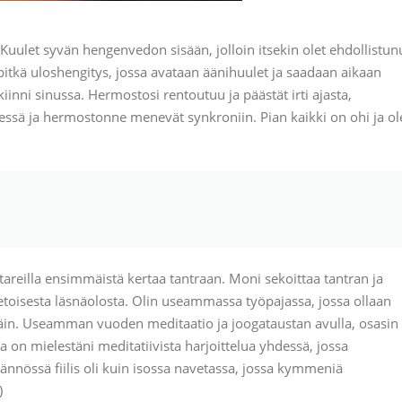
Kuulet syvän hengenvedon sisään, jolloin itsekin olet ehdollistun
tkä uloshengitys, jossa avataan äänihuulet ja saadaan aikaan
iinni sinussa. Hermostosi rentoutuu ja päästät irti ajasta,
hdessä ja hermostonne menevät synkroniin. Pian kaikki on ohi ja ol
areilla ensimmäistä kertaa tantraan. Moni sekoittaa tantran ja
tietoisesta läsnäolosta. Olin useammassa työpajassa, jossa ollaan
äin. Useamman vuoden meditaatio ja joogataustan avulla, osasin
tra on mielestäni meditatiivista harjoittelua yhdessä, jossa
nnössä fiilis oli kuin isossa navetassa, jossa kymmeniä
)