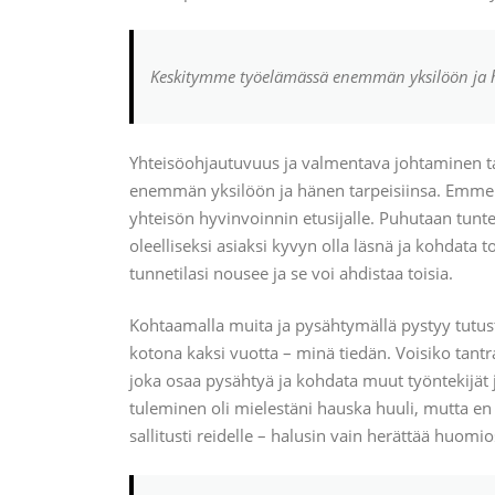
Keskitymme työelämässä enemmän yksilöön ja h
Yhteisöohjautuvuus ja valmentava johtaminen ta
enemmän yksilöön ja hänen tarpeisiinsa. Emme a
yhteisön hyvinvoinnin etusijalle. Puhutaan tunte
oleelliseksi asiaksi kyvyn olla läsnä ja kohdata 
tunnetilasi nousee ja se voi ahdistaa toisia.
Kohtaamalla muita ja pysähtymällä pystyy tutu
kotona kaksi vuotta – minä tiedän. Voisiko tantra
joka osaa pysähtyä ja kohdata muut työntekijät ju
tuleminen oli mielestäni hauska huuli, mutta en 
sallitusti reidelle – halusin vain herättää huomio