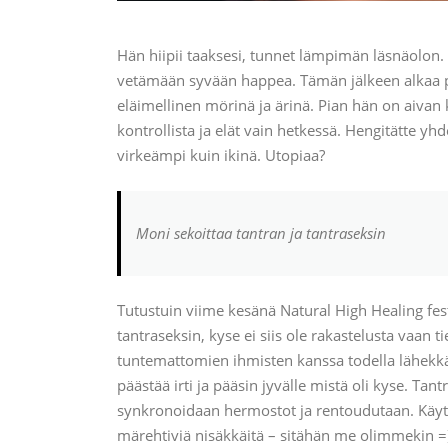
Hän hiipii taaksesi, tunnet lämpimän läsnäolon. 
vetämään syvään happea. Tämän jälkeen alkaa pi
eläimellinen mörinä ja ärinä. Pian hän on aivan k
kontrollista ja elät vain hetkessä. Hengitätte y
virkeämpi kuin ikinä. Utopiaa?
Moni sekoittaa tantran ja tantraseksin
Tutustuin viime kesänä Natural High Healing fest
tantraseksin, kyse ei siis ole rakastelusta vaan 
tuntemattomien ihmisten kanssa todella lähekk
päästää irti ja pääsin jyvälle mistä oli kyse. Tan
synkronoidaan hermostot ja rentoudutaan. Käytä
märehtiviä nisäkkäitä – sitähän me olimmekin =