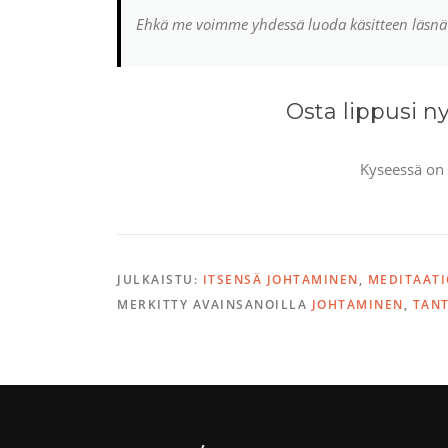
Ehkä me voimme yhdessä luoda käsitteen läsnä ol
Osta lippusi nyt
Kyseessä on f
JULKAISTU:
ITSENSÄ JOHTAMINEN
,
MEDITAATI
MERKITTY AVAINSANOILLA
JOHTAMINEN
,
TAN