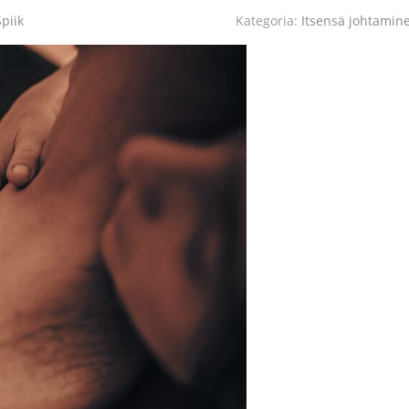
piik
Kategoria:
Itsensä johtamin