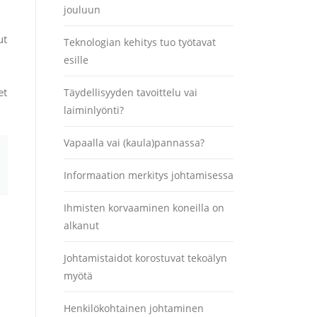
jouluun
ut
Teknologian kehitys tuo työtavat
esille
et
Täydellisyyden tavoittelu vai
laiminlyönti?
Vapaalla vai (kaula)pannassa?
Informaation merkitys johtamisessa
Ihmisten korvaaminen koneilla on
alkanut
Johtamistaidot korostuvat tekoälyn
myötä
Henkilökohtainen johtaminen