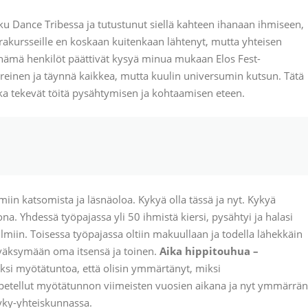
ku Dance Tribessa ja tutustunut siellä kahteen ihanaan ihmiseen,
trakursseille en koskaan kuitenkaan lähtenyt, mutta yhteisen
 nämä henkilöt päättivät kysyä minua mukaan Elos Fest-
reinen ja täynnä kaikkea, mutta kuulin universumin kutsun. Tätä
otka tekevät töitä pysähtymisen ja kohtaamisen eteen.
in katsomista ja läsnäoloa. Kykyä olla tässä ja nyt. Kykyä
a. Yhdessä työpajassa yli 50 ihmistä kiersi, pysähtyi ja halasi
ilmiin. Toisessa työpajassa oltiin makuullaan ja todella lähekkäin
yväksymään oma itsensä ja toinen.
Aika hippitouhua –
ksi myötätuntoa, että olisin ymmärtänyt, miksi
 opetellut myötätunnon viimeisten vuosien aikana ja nyt ymmärrän
yky-yhteiskunnassa.