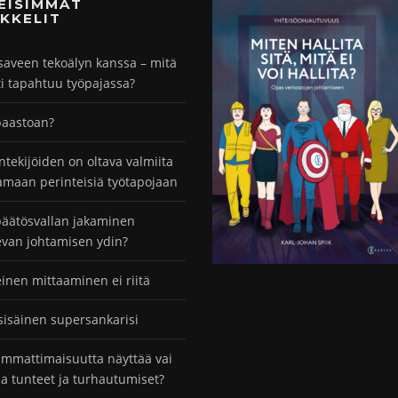
MEISIMMÄT
KKELIT
saveen tekoälyn kanssa – mitä
ti tapahtuu työpajassa?
paastoan?
ntekijöiden on oltava valmiita
maan perinteisiä työtapojaan
äätösvallan jakaminen
evan johtamisen ydin?
einen mittaaminen ei riitä
sisäinen supersankarisi
mmattimaisuutta näyttää vai
taa tunteet ja turhautumiset?