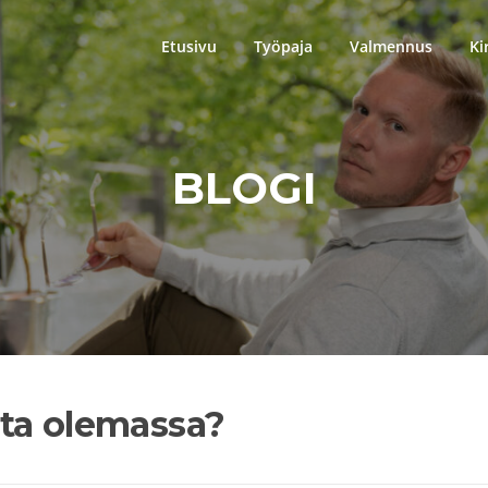
Etusivu
Työpaja
Valmennus
Ki
BLOGI
ta olemassa?