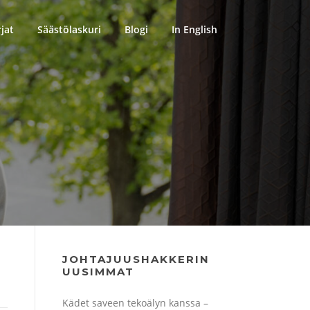
rjat
Säästölaskuri
Blogi
In English
JOHTAJUUSHAKKERIN
UUSIMMAT
Kädet saveen tekoälyn kanssa –