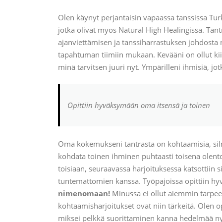
Olen käynyt perjantaisin vapaassa tanssissa Tur
jotka olivat myös Natural High Healingissä. Tan
ajanviettämisen ja tanssiharrastuksen johdosta
tapahtuman tiimiin mukaan. Kevääni on ollut kii
minä tarvitsen juuri nyt. Ympärilleni ihmisiä, j
Opittiin hyväksymään oma itsensä ja toinen
Oma kokemukseni tantrasta on kohtaamisia, silmi
kohdata toinen ihminen puhtaasti toisena olenton
toisiaan, seuraavassa harjoituksessa katsottiin s
tuntemattomien kanssa. Työpajoissa opittiin h
nimenomaan!
Minussa ei ollut aiemmin tarpee
kohtaamisharjoitukset ovat niin tärkeitä. Olen
miksei pelkkä suorittaminen kanna hedelmää n