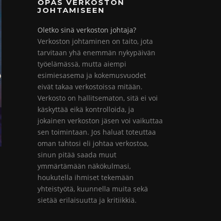
OPAS VERKOSTON
JOHTAMISEEN
Oletko sinä verkoston johtaja?
Verkoston johtaminen on taito, jota
tarvitaan yhä enemmän nykypäivän
työelämässä, mutta aiempi
esimiesasema ja kokemusvuodet
eivät takaa verkostoissa mitään.
Verkosto on hallitsematon, sitä ei voi
käskyttää eikä kontrolloida, ja
jokainen verkoston jäsen voi vaikuttaa
sen toimintaan. Jos haluat toteuttaa
oman tahtosi eli johtaa verkostoa,
sinun pitää saada muut
ymmärtämään näkökulmasi,
houkutella ihmiset tekemään
yhteistyötä, kuunnella muita sekä
sietää erilaisuutta ja kritiikkiä.