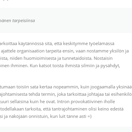
änen tarpeisiinsa
rkoittaa käytännössä sitä, että keskitymme työelämässä
jattele organisaation tarpeita ensin, vaan nostamme yksilön ja
ista, niiden huomioimisesta ja tunnetaidoista. Nostaisin
toinen ihminen. Kun katsot toista ihmistä silmiin ja pysähdyt,
stumaan toisiin sata kertaa nopeammin, kuin joogaamalla yksinä
johtamisesta tehdä termin, joka tarkoittaa johtajaa tai esihenkilö
uri sellaisina kuin he ovat. Intron provokatiivinen iholle
todellakaan tarkoita, että tantrajohtaminen olisi keino edestä
si ja näköjään onnistuin, kun luit tänne asti =)