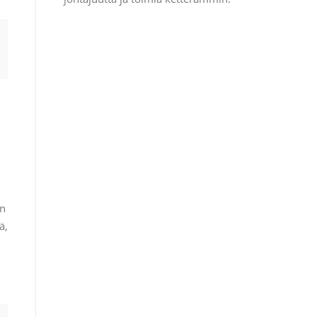
än
ä,