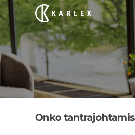
Siirry
suoraan
sisältöön
Onko tantrajohtamis