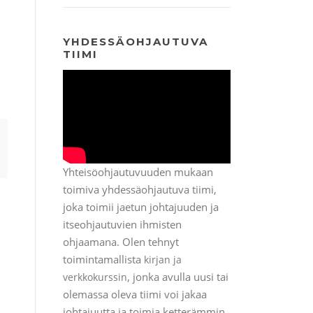
YHDESSÄOHJAUTUVA
TIIMI
Yhteisöohjautuvuuden mukaan
toimiva yhdessäohjautuva tiimi,
joka toimii jaetun johtajuuden ja
itseohjautuvien ihmisten
ohjaamana. Olen tehnyt
toimintamallista
kirjan ja
, jonka avulla uusi tai
verkkokurssin
olemassa oleva tiimi voi jakaa
johtajuutta ja toimia ketterämmin.