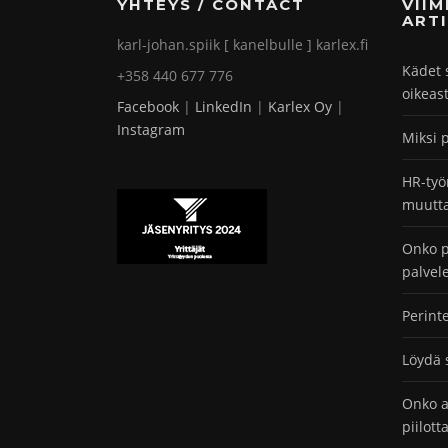
YHTEYS / CONTACT
VII
ARTI
karl-johan.spiik [ kanelbulle ] karlex.fi
Kädet 
+358 440 677 776
oikeas
Facebook
|
LinkedIn
|
Karlex Oy
|
Instagram
Miksi 
HR-työ
muutta
Onko p
palvel
Perint
Löydä 
Onko a
piilot