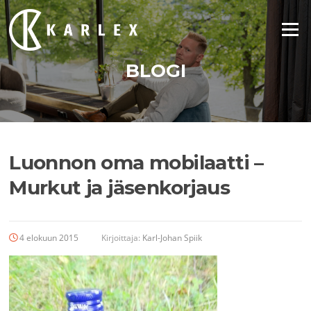
Siirry
suoraan
Valikko
sisältöön
BLOGI
Luonnon oma mobilaatti –
Murkut ja jäsenkorjaus
4 elokuun 2015
Kirjoittaja:
Karl-Johan Spiik