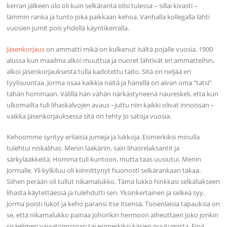
kerran jälkeen olo oli kuin selkäranta olisi tulessa – sillai kivasti –
lämmin ranka ja tunto joka paikkaan kehoa. Vanhalla kollegalla lähti
vuosien jumit pois yhdellä käyntikerralla.
Jäsenkorjaus
on ammatti mikä on kulkenut isältä pojalle vuosia. 1900
alussa kun maailma alkoi muuttua ja nuoret lähtivät eri ammatteihin,
alkoi jäsenkorjauksesta tulla kadotettu taito. Sitä on neljää eri
tyylisuuntaa. Jorma osaa kaikkia näitä ja hänellä on aivan oma ”tatsi”
tähän hommaan. Välillä hän vähän närkästyneenä naureskeli, että kun
ulkomailta tuli lihaskalvojen avaus –juttu niin kaikki olivat innoissan –
vaikka jäsenkorjauksessa sitä on tehty jo satoja vuosia.
Kehoomme syntyy erilaisia jumeja ja lukkoja. Esimerkiksi minulla
tulehtui niskalihas. Menin lääkäriin, sain lihasrelaksantit ja
särkylääkkeitä. Homma tuli kuntoon, mutta taas uusiutui. Menin
Jormalle. Yli kylkiluu oli kiinnittynyt huonosti selkärankaan takaa.
Siihen perään oli tullut nikamalukko. Tämä lukko hinkkasi selkäliakseen
lihasta käytettäessä ja tulehdutti sen. Yksinkertainen ja selkeä syy.
Jorma poisti lukot ja keho paransi itse itsensä. Toisenlaisia tapauksia on
se, että nikamalukko painaa johonkin hermoon aiheuttaen joko jonkin
sisäelimen vajaatoiminnan tai esimerkiksi käsien puutumista. Eipä