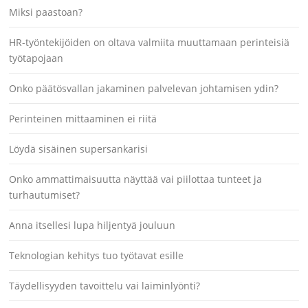
Miksi paastoan?
HR-työntekijöiden on oltava valmiita muuttamaan perinteisiä
työtapojaan
Onko päätösvallan jakaminen palvelevan johtamisen ydin?
Perinteinen mittaaminen ei riitä
Löydä sisäinen supersankarisi
Onko ammattimaisuutta näyttää vai piilottaa tunteet ja
turhautumiset?
Anna itsellesi lupa hiljentyä jouluun
Teknologian kehitys tuo työtavat esille
Täydellisyyden tavoittelu vai laiminlyönti?