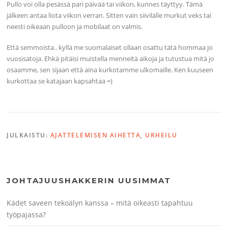
Pullo voi olla pesässä pari päivää tai viikon, kunnes täyttyy. Tämä
jälkeen antaa liota viikon verran. Sitten vain siivilälle murkut veks tai
neesti oikeaan pulloon ja mobilaat on valmis.
Että semmoista.. kyllä me suomalaiset ollaan osattu tätä hommaa jo
vuosisatoja. Ehkä pitäisi muistella menneitä aikoja ja tutustua mitä jo
osaamme, sen sijaan että aina kurkotamme ulkomaille. Ken kuuseen
kurkottaa se katajaan kapsahtaa =)
JULKAISTU:
AJATTELEMISEN AIHETTA
,
URHEILU
JOHTAJUUSHAKKERIN UUSIMMAT
Kädet saveen tekoälyn kanssa – mitä oikeasti tapahtuu
työpajassa?