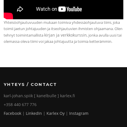
Yhteisöohjautuvuuden mukaan toimiva yhdessäohjautuva tiimi, joka
toimii jaetun johtajuuden ja itseohjautuvien ihmisten ohjaamana. Olen
kirjan ja verkkokurssin
tehnyt toimintamallista
, jonka avulla uusi tai
olemassa oleva tiimi voi jakaa johtajuutta ja toimia ketterämmin.
YHTEYS / CONTACT
karl-johan.spiik [ kanelbulle ] karlex.fi
+358 440 677 776
Facebook
|
LinkedIn
|
Karlex Oy
|
Instagram