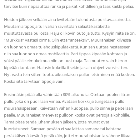
tarvitse kuin napsauttaa ranka ja paikat kohdilleen ja taas kaikki pelaa.
Hoidon jälkeen selkään aina levitetään tulehdusta poistavaa ainetta.
Muutamia tippoja tuli vähän ravintolan salaattikastiketta
muistuttavasta pullosta. Haju oli kovin outo ja tuttu. Kysyin mitä se on.
”Murkkua” vastasi Jorma. Olin että ”anteeksi?”. Muurahaisen kilvessä
on luonnon omaa tulehduskipulääkettä. Kun sen uuttaa nesteeseen
niin saa luonnon omaa mobilaattia. Pari tippaa kipeään kohtaan ja
yöksi päälle elmukelmua niin on uusi raaja. Tai muuten vain hieroo
kipeään kohtaan. Halusin kokeilla itsekin ja sain ohjeet vuosi sitten.
Nyt vasta tein sitten tuota, oikeanlaisen pullon etsiminen enää kesken.
Koska sitä tarvitaan tippoja vain.
Ensinnäkin pitää olla vähintään 80% alkoholia. Otetaan puolen litran
pullo, joka on puolillaan viinaa. Avataan korkki ja tungetaan pullo
muurahaispesään. Kaivetaan vähän kuoppaa, pullo sinne ja peitellään
päälle. Muurahaiset menevät pulloon koska ovat persoja alkoholille.
Tämä pitää tehdä juhannuksen jälkeen, jotta munat ovat
kuoriutuneet. Samaan pesään ei saa laittaa samana tai kahtena
peräkkäisenä kesänä peräkkäin, jottei muurahaiskanta vähene liikaa.