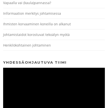
Vapaalla vai (kaula)pannassa?
Informaation merkitys johtamisessa
Ihmisten korvaaminen koneilla on alkanut
Johtamistaidot korostuvat tekoälyn myötä
Henkilökohtainen johtaminen
YHDESSÄOHJAUTUVA TIIMI