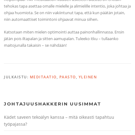
tehokas tapa asettaa omalle mielelle ja alimielille intentio, joka johtaa ja
ohjaa huomiota. Se on niin vakiintunut tapa, että kun päätän jotain,
niin automaattiset toimintoni ohjaavat minua siihen.
Katsotaan miten mielen optimointi auttaa painonhallinnassa. Ensin
jätän pois iltapalan ja sitten aamupalan. Tuleeko itku – tullaanko
maitojunalla takaisin – se nähdään!
JULKAISTU:
MEDITAATIO
,
PAASTO
,
YLEINEN
JOHTAJUUSHAKKERIN UUSIMMAT
Kädet saveen tekoälyn kanssa – mitä oikeasti tapahtuu
työpajassa?