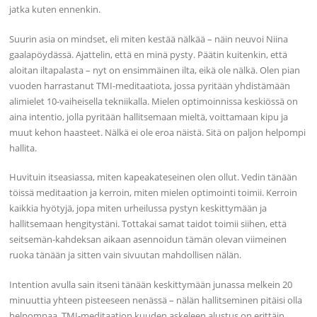
jatka kuten ennenkin.
Suurin asia on mindset, eli miten kestää nälkää – näin neuvoi Niina
gaalapöydässä. Ajattelin, että en minä pysty. Päätin kuitenkin, että
aloitan iltapalasta – nyt on ensimmäinen ilta, eikä ole nälkä. Olen pian
vuoden harrastanut TMI-meditaatiota, jossa pyritään yhdistämään
alimielet 10-vaiheisella tekniikalla. Mielen optimoinnissa keskiössä on
aina intentio, jolla pyritään hallitsemaan mieltä, voittamaan kipu ja
muut kehon haasteet. Nälkä ei ole eroa näistä. Sitä on paljon helpompi
hallita.
Huvituin itseasiassa, miten kapeakateseinen olen ollut. Vedin tänään
töissä meditaation ja kerroin, miten mielen optimointi toimii. Kerroin
kaikkia hyötyjä, jopa miten urheilussa pystyn keskittymään ja
hallitsemaan hengitystäni. Tottakai samat taidot toimii siihen, että
seitsemän-kahdeksan aikaan asennoidun tämän olevan viimeinen
ruoka tänään ja sitten vain sivuutan mahdollisen nälän.
Intention avulla sain itseni tänään keskittymään junassa melkein 20
minuuttia yhteen pisteeseen nenässä – nälän hallitseminen pitäisi olla
helpompaa. TMI-meditaation kuuden askeleen alustus on erittäin