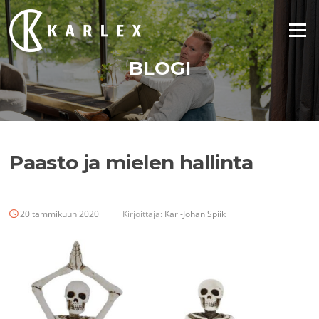
Siirry
suoraan
Valikko
sisältöön
BLOGI
Paasto ja mielen hallinta
20 tammikuun 2020
Kirjoittaja:
Karl-Johan Spiik