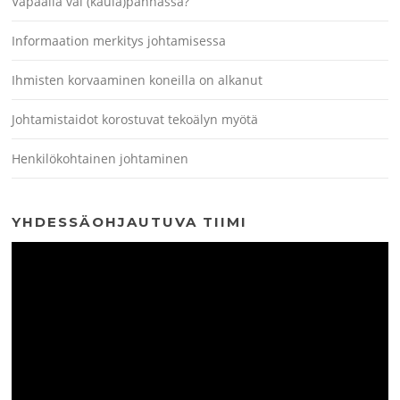
Vapaalla vai (kaula)pannassa?
Informaation merkitys johtamisessa
Ihmisten korvaaminen koneilla on alkanut
Johtamistaidot korostuvat tekoälyn myötä
Henkilökohtainen johtaminen
YHDESSÄOHJAUTUVA TIIMI