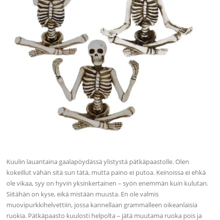
Kuulin lauantaina gaalapöydässä ylistystä pätkäpaastolle. Olen
kokeillut vähän sitä sun tätä, mutta paino ei putoa. Keinoissa ei ehkä
ole vikaa, syy on hyvin yksinkertainen – syön enemmän kuin kulutan.
Siitähän on kyse, eikä mistään muusta. En ole valmis
muovipurkkihelvettiin, jossa kannellaan grammalleen oikeanlaisia
ruokia. Pätkäpaasto kuulosti helpolta – jätä muutama ruoka pois ja