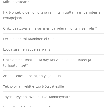
Miksi paastoan?
HR-työntekijöiden on oltava valmiita muuttamaan perinteisiä
työtapojaan
Onko päätösvallan jakaminen palvelevan johtamisen ydin?
Perinteinen mittaaminen ei riitä
Löydä sisäinen supersankarisi
Onko ammattimaisuutta näyttää vai piilottaa tunteet ja
turhautumiset?
Anna itsellesi lupa hiljentyä jouluun
Teknologian kehitys tuo työtavat esille
Täydellisyyden tavoittelu vai laiminlyönti?