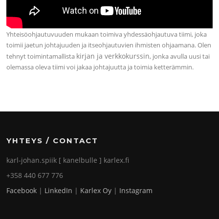
Yhteisöohjautuvuuden mukaan toimiva yhdessäohjautuva tiimi, joka
toimii jaetun johtajuuden ja itseohjautuvien ihmisten ohjaamana. Olen
kirjan ja verkkokurssin
tehnyt toimintamallista
, jonka avulla uusi tai
olemassa oleva tiimi voi jakaa johtajuutta ja toimia ketterämmin.
YHTEYS / CONTACT
karl-johan.spiik [ kanelbulle ] karlex.fi
+358 440 677 776
Facebook
|
LinkedIn
|
Karlex Oy
|
Instagram