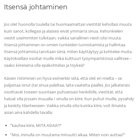
Itsensä johtaminen
Jos olet huonolla tuulella tai huomaamattasi viestität kehollasi muuta
kuin sanot, kollegasi ja alaisesi eivät ymmärrä sinua. Kehonkielen
viestit useimmiten tulkitaan, vaikka sanallinen viesti olisi muuta.
Itsensä johtaminen on omien tunteiden tunnistamista ja hallintaa.
Itsensä johtamista tarvitaan siinä, miten käyttäytyy ja kohtelee muita.
Käytökselläsi osoitat muille mikä kulttuuri työympäristössä vallitsee –
saako kiireisenä olla epäkohtelias ja töykeä?
Käsien ristiminen on hyvä esimerkki siitä, että olet eri mieltä – se
paljastaa sinut (tai sinua paleltaa, laita vaatetta päälle). Jos jalkateräsi
osoittavat toiseen suuntaan puhuessasi henkilölle, viestität, että
haluat olla jossain muualla / sinulla on kiire. Kun puhut muille, pysähdy
ja keskity tilanteeseen. Vaikka sinulla olisi kuinka kiire, voit ilmaista
asian aina kahdella tavalla:
”kauhea kiire, MITÄ ASIAA?!”
”Moi, minulla on muutama minuutti aikaa. Miten voin auttaa?”