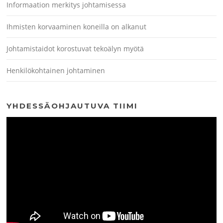
Informaation merkitys johtamisessa
Ihmisten korvaaminen koneilla on alkanut
Johtamistaidot korostuvat tekoälyn myötä
Henkilökohtainen johtaminen
YHDESSÄOHJAUTUVA TIIMI