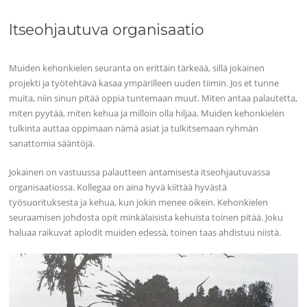
Itseohjautuva organisaatio
Muiden kehonkielen seuranta on erittäin tärkeää, sillä jokainen
projekti ja työtehtävä kasaa ympärilleen uuden tiimin. Jos et tunne
muita, niin sinun pitää oppia tuntemaan muut. Miten antaa palautetta,
miten pyytää, miten kehua ja milloin olla hiljaa. Muiden kehonkielen
tulkinta auttaa oppimaan nämä asiat ja tulkitsemaan ryhmän
sanattomia sääntöjä.
Jokainen on vastuussa palautteen antamisesta itseohjautuvassa
organisaatiossa. Kollegaa on aina hyvä kiittää hyvästä
työsuorituksesta ja kehua, kun jokin menee oikein. Kehonkielen
seuraamisen johdosta opit minkälaisista kehuista toinen pitää. Joku
haluaa raikuvat aplodit muiden edessä, toinen taas ahdistuu niistä.