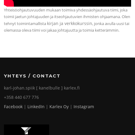
Yhteisöohjautuvuuden mukaan toimiva yhdessäohjautuva tiimi, joka
toimii jaetun johtajuuden ja itseohjautuvien ihmisten ohjaamana. Olen
kirjan ja verkkokurssin
tehnyt toimintamallista
, jonka avulla uusi tai
olemassa oleva tiimi voi jakaa johtajuutta ja toimia ketterämmin.
YHTEYS / CONTACT
karl-johan.spiik [ kanelbulle ] karlex.fi
+358 440 677 776
Facebook
|
LinkedIn
|
Karlex Oy
|
Instagram