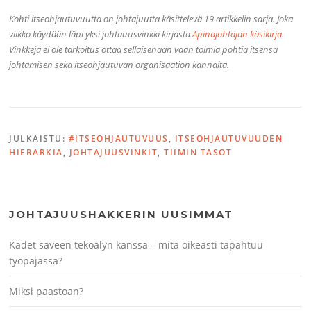
Kohti itseohjautuvuutta on johtajuutta käsittelevä 19 artikkelin sarja. Joka
viikko käydään läpi yksi johtauusvinkki kirjasta
Apinajohtajan käsikirja
.
Vinkkejä ei ole tarkoitus ottaa sellaisenaan vaan toimia pohtia itsensä
johtamisen sekä itseohjautuvan organisaation kannalta.
JULKAISTU:
#ITSEOHJAUTUVUUS
,
ITSEOHJAUTUVUUDEN
HIERARKIA
,
JOHTAJUUSVINKIT
,
TIIMIN TASOT
JOHTAJUUSHAKKERIN UUSIMMAT
Kädet saveen tekoälyn kanssa – mitä oikeasti tapahtuu
työpajassa?
Miksi paastoan?