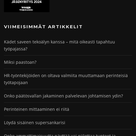
VIIMEISIMMÄT ARTIKKELIT
Kädet saveen tekoälyn kanssa – mitä oikeasti tapahtuu
työpajassa?
Miksi paastoan?
HR-työntekijöiden on oltava valmiita muuttamaan perinteisiä
työtapojaan
Onko päätösvallan jakaminen palvelevan johtamisen ydin?
Perinteinen mittaaminen ei riitä
Löydä sisäinen supersankarisi
Onko ammattimaisuutta näyttää vai piilottaa tunteet ja