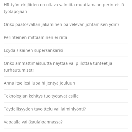
HR-työntekijöiden on oltava valmiita muuttamaan perinteisiä
työtapojaan
Onko päätösvallan jakaminen palvelevan johtamisen ydin?
Perinteinen mittaaminen ei riitä
Löydä sisäinen supersankarisi
Onko ammattimaisuutta näyttää vai piilottaa tunteet ja
turhautumiset?
Anna itsellesi lupa hiljentyä jouluun
Teknologian kehitys tuo työtavat esille
Täydellisyyden tavoittelu vai laiminlyönti?
Vapaalla vai (kaula)pannassa?