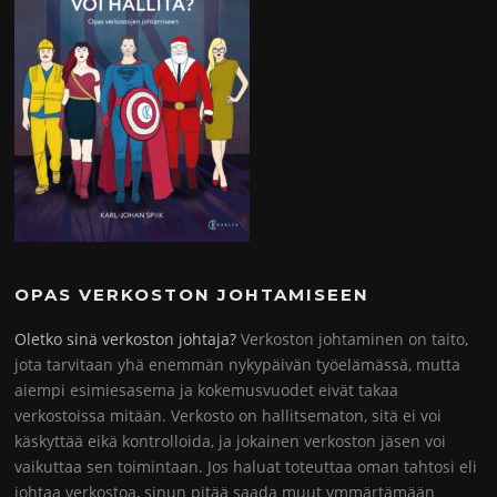
OPAS VERKOSTON JOHTAMISEEN
Oletko sinä verkoston johtaja?
Verkoston johtaminen on taito,
jota tarvitaan yhä enemmän nykypäivän työelämässä, mutta
aiempi esimiesasema ja kokemusvuodet eivät takaa
verkostoissa mitään. Verkosto on hallitsematon, sitä ei voi
käskyttää eikä kontrolloida, ja jokainen verkoston jäsen voi
vaikuttaa sen toimintaan. Jos haluat toteuttaa oman tahtosi eli
johtaa verkostoa, sinun pitää saada muut ymmärtämään