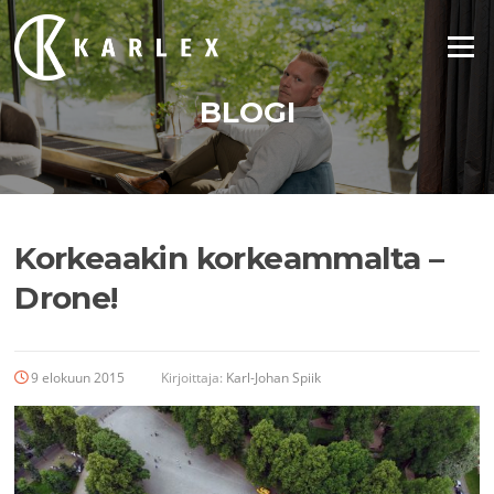
Siirry
suoraan
Valikko
sisältöön
BLOGI
Korkeaakin korkeammalta –
Drone!
9 elokuun 2015
Kirjoittaja:
Karl-Johan Spiik