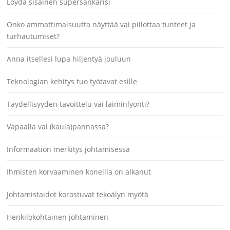
Löydä sisäinen supersankarisi
Onko ammattimaisuutta näyttää vai piilottaa tunteet ja
turhautumiset?
Anna itsellesi lupa hiljentyä jouluun
Teknologian kehitys tuo työtavat esille
Täydellisyyden tavoittelu vai laiminlyönti?
Vapaalla vai (kaula)pannassa?
Informaation merkitys johtamisessa
Ihmisten korvaaminen koneilla on alkanut
Johtamistaidot korostuvat tekoälyn myötä
Henkilökohtainen johtaminen