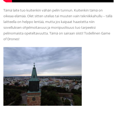
Tämä laite tuo kuitenkin vähän pelin tunnun. Kuitenkin tämä on
oikeaa elämää. Olet sitten utelias tai muuten vain tekniikkahullu – tällä
laitteella on helppo lentää, mutta jos kaipaat haastetta niin
sovelluksen ohjelmoitavuus ja monipuolisuus tuo tarpeeksi
pelinomaista opeteltavuutta. Tämä on sairaan siisti! Todellinen Game
of Drones!