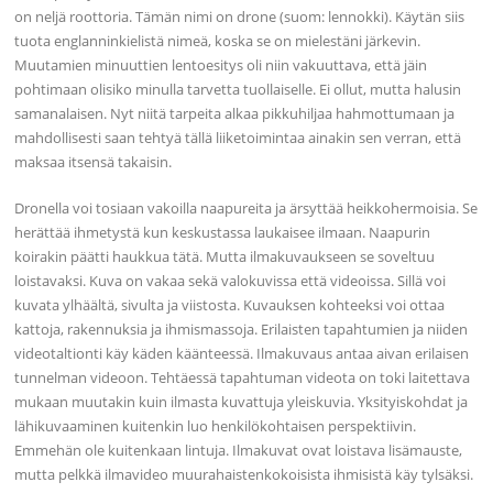
on neljä roottoria. Tämän nimi on drone (suom: lennokki). Käytän siis
tuota englanninkielistä nimeä, koska se on mielestäni järkevin.
Muutamien minuuttien lentoesitys oli niin vakuuttava, että jäin
pohtimaan olisiko minulla tarvetta tuollaiselle. Ei ollut, mutta halusin
samanalaisen. Nyt niitä tarpeita alkaa pikkuhiljaa hahmottumaan ja
mahdollisesti saan tehtyä tällä liiketoimintaa ainakin sen verran, että
maksaa itsensä takaisin.
Dronella voi tosiaan vakoilla naapureita ja ärsyttää heikkohermoisia. Se
herättää ihmetystä kun keskustassa laukaisee ilmaan. Naapurin
koirakin päätti haukkua tätä. Mutta ilmakuvaukseen se soveltuu
loistavaksi. Kuva on vakaa sekä valokuvissa että videoissa. Sillä voi
kuvata ylhäältä, sivulta ja viistosta. Kuvauksen kohteeksi voi ottaa
kattoja, rakennuksia ja ihmismassoja. Erilaisten tapahtumien ja niiden
videotaltionti käy käden käänteessä. Ilmakuvaus antaa aivan erilaisen
tunnelman videoon. Tehtäessä tapahtuman videota on toki laitettava
mukaan muutakin kuin ilmasta kuvattuja yleiskuvia. Yksityiskohdat ja
lähikuvaaminen kuitenkin luo henkilökohtaisen perspektiivin.
Emmehän ole kuitenkaan lintuja. Ilmakuvat ovat loistava lisämauste,
mutta pelkkä ilmavideo muurahaistenkokoisista ihmisistä käy tylsäksi.