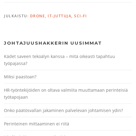
JULKAISTU:
DRONE
,
IT-JUTTUJA
,
SCI-FI
JOHTAJUUSHAKKERIN UUSIMMAT
Kädet saveen tekoälyn kanssa – mitä oikeasti tapahtuu
työpajassa?
Miksi paastoan?
HR-työntekijöiden on oltava valmiita muuttamaan perinteisiä
työtapojaan
Onko päätösvallan jakaminen palvelevan johtamisen ydin?
Perinteinen mittaaminen ei riitä