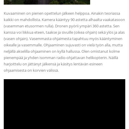
Kuvaaminen on pienen opettelun jälkeen helppoa. Ainakin teoriassa
kaikki on mahdollista. Kamera kääntyy 90 astetta alhaalta vaakatasoon
(vasemman etusormen rulla). Dronen pyörii ympäri 360 astetta. Sen
kanssa voi liikkua eteen, taakse ja sivuille (oikea ohjain) sekä ylös ja alas
(vasen ohjain). Vasemmasta ohjaimesta tapahtuu myös kääntyminen
oikealle ja vasemmalle. Ohjaaminen sujuvasti on vielä työn alla, mutta
neljällä akselilla ohjaaminen on kyllä hallussa. Olen omistanut kolme
pienempää ja yhden isomman radio-ohjattavan helikopterin. Näillä
harjoittelu on jättänyt jälkensä ja käsitys lentävän esineen
ohjaamisesta on korvien välissä.