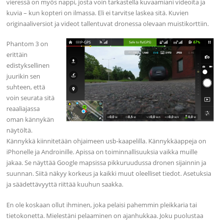
vieressä on myös nappi, josta voin tarkastella kuvaamiani videoita ja
kuvia – kun kopteri on ilmassa. Eli ei tarvitse laskea sitä. Kuvien
originaaliversiot ja videot tallentuvat dronessa olevaan muistikorttiin.
Phantom 3 on
erittäin
edistyksellinen
juurikin sen
suhteen, että
voin seurata sitä
reaaliajassa
oman kännykän
näytöltä.
Kännykkä kiinnitetään ohjaimeen usb-kaapelilla. Kännykkäappeja on
iPhonelle ja Androinille. Apissa on toiminnallisuuksia vaikka muille
jakaa. Se näyttää Google mapsissa pikkuruudussa dronen sijainnin ja
suunnan. Siitä näkyy korkeus ja kaikki muut oleelliset tiedot. Asetuksia
ja säädettävyyttä riittää kuuhun saakka.
En ole koskaan ollut ihminen, joka pelaisi pahemmin pleikkaria tai
tietokonetta. Mielestäni pelaaminen on ajanhukkaa. Joku puolustaa