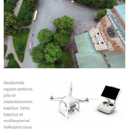
Kesälomalla
tapasin serkkuni,
jolla oli
mielenkiintoinen
kapistus. Tämä
kapistus oli
multikopteri eli
helikopteri jossa