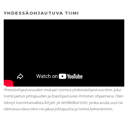
YHDESSÄOHJAUTUVA TIIMI
Yhteisöohjautuvuuden mukaan toimiva yhdessäohjautuva tiimi, joka
toimii jaetun johtajuuden ja itseohjautuvien ihmisten ohjaamana. Olen
kirjan ja verkkokurssin
tehnyt toimintamallista
, jonka avulla uusi tai
olemassa oleva tiimi voi jakaa johtajuutta ja toimia ketterämmin.