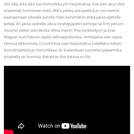
sitä sillä, että siitä saa motoriikka ym harjoituksia. Itse olen aina ollut
enemmän toiminnan mies. Miksi pelata autopeliä kun voi mennä
kaahaamaan oikealla autolla. Olen kärsimätön enkä jaksa opetella
pelejä. En jaksa opetella ulkoa strategiapelin karttoja tai first person
shooter pelien tekniikoita. Minä menin Thai-nyrkkeilyyn ja Krav
Magaan kun halusin oppia neliraajataistelua. Armeijassa sain oppia
tiimissä liikkumista. CrossFitissä saan harjoiteltua todellakin kehon
koordinaatiota ja motoriikkaa. En kuitenkaan tuomitse pelaamista.
Jokaisella on huvinsa. Rakastan itse katsoa sci-fiä.