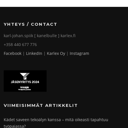
YHTEYS / CONTACT
karl-johan.spiik [ kanelbulle ] karlex.fi
+358 440 677 776
Facebook
|
LinkedIn
|
Karlex Oy
|
Instagram
VIIMEISIMMÄT ARTIKKELIT
Kädet saveen tekoälyn kanssa – mitä oikeasti tapahtuu
työpajassa?