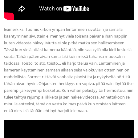
Esimerkiksi Tuomiokirkon ympäri lentäminen sivuttain ja samalla
kääntyminen sivuttain ei mennyt vielä toisena päivänä ihan nappiin
kuten videosta näkyy. Mutta ei ole pitkä matka sen hallitsemiseen.
Tässä kun vielä pitäisi kameraa kääntää, niin saa kyllä olla kieli keskellä
suuta. Tähän pätee aivan sama laki kuin missä tahansa muussakin
taidossa. Toisto, toisto, toisto… eli harjoittelua vain. Lentäminen ja
kameran käyttäminen samaan aikaan sekä valokuvien ottaminen on
mahdollista. Sormet riittävät vanhalta pianistilta ja nykyiseltä nörtiltä
tähän aivan hyvin. Ohjausten herkkyys on sopiva, pitää vain löytää itse
parempi ja kevyempi kosketus. Kun vähän pelästyy tai hermostuu, niin
tulee tehtyä rajumpia liikkeitä ja sen näkee videossa. Annettakoon se
minulle anteeksi, tämä on vasta kolmas päivä kun omistan laitteen
enkä ole vielä tänään ehtinyt harjoittelemaan.