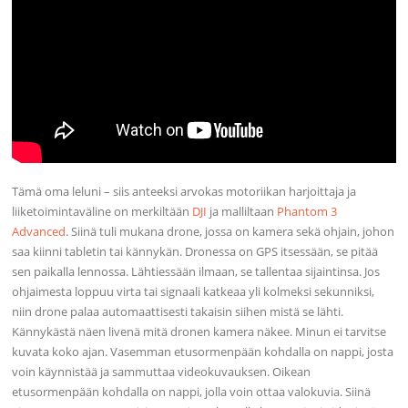
Tämä oma leluni – siis anteeksi arvokas motoriikan harjoittaja ja
liiketoimintaväline on merkiltään
DJI
ja malliltaan
Phantom 3
Advanced
. Siinä tuli mukana drone, jossa on kamera sekä ohjain, johon
saa kiinni tabletin tai kännykän. Dronessa on GPS itsessään, se pitää
sen paikalla lennossa. Lähtiessään ilmaan, se tallentaa sijaintinsa. Jos
ohjaimesta loppuu virta tai signaali katkeaa yli kolmeksi sekunniksi,
niin drone palaa automaattisesti takaisin siihen mistä se lähti.
Kännykästä näen livenä mitä dronen kamera näkee. Minun ei tarvitse
kuvata koko ajan. Vasemman etusormenpään kohdalla on nappi, josta
voin käynnistää ja sammuttaa videokuvauksen. Oikean
etusormenpään kohdalla on nappi, jolla voin ottaa valokuvia. Siinä