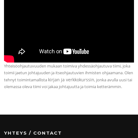
Yhteisöohjautuvuuden mukaan toimiva yhdessäohjautuva tiimi, joka
toimii jaetun johtajuuden ja itseohjautuvien ihmisten ohjaamana. Olen
kirjan ja verkkokurssin
tehnyt toimintamallista
, jonka avulla uusi tai
olemassa oleva tiimi voi jakaa johtajuutta ja toimia ketterämmin.
YHTEYS / CONTACT