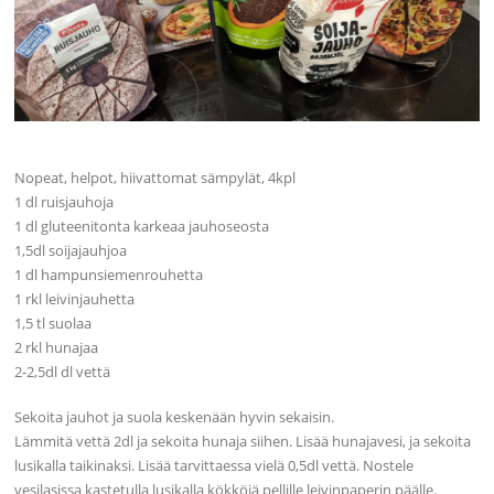
Nopeat, helpot, hiivattomat sämpylät, 4kpl
1 dl ruisjauhoja
1 dl gluteenitonta karkeaa jauhoseosta
1,5dl soijajauhjoa
1 dl hampunsiemenrouhetta
1 rkl leivinjauhetta
1,5 tl suolaa
2 rkl hunajaa
2-2,5dl dl vettä
Sekoita jauhot ja suola keskenään hyvin sekaisin.
Lämmitä vettä 2dl ja sekoita hunaja siihen. Lisää hunajavesi, ja sekoita
lusikalla taikinaksi. Lisää tarvittaessa vielä 0,5dl vettä. Nostele
vesilasissa kastetulla lusikalla kökköjä pellille leivinpaperin päälle.