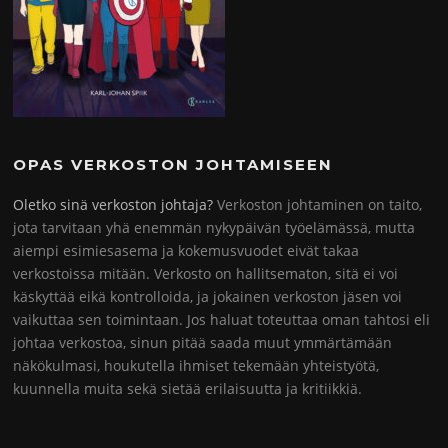
OPAS VERKOSTON JOHTAMISEEN
Oletko sinä verkoston johtaja?
Verkoston johtaminen on taito,
jota tarvitaan yhä enemmän nykypäivän työelämässä, mutta
aiempi esimiesasema ja kokemusvuodet eivät takaa
verkostoissa mitään. Verkosto on hallitsematon, sitä ei voi
käskyttää eikä kontrolloida, ja jokainen verkoston jäsen voi
vaikuttaa sen toimintaan. Jos haluat toteuttaa oman tahtosi eli
johtaa verkostoa, sinun pitää saada muut ymmärtämään
näkökulmasi, houkutella ihmiset tekemään yhteistyötä,
kuunnella muita sekä sietää erilaisuutta ja kritiikkiä.