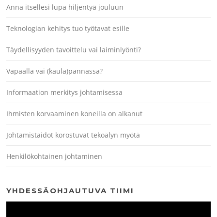
Anna itsellesi lupa hiljentyä jouluun
Teknologian kehitys tuo työtavat esille
Täydellisyyden tavoittelu vai laiminlyönti?
Vapaalla vai (kaula)pannassa?
Informaation merkitys johtamisessa
Ihmisten korvaaminen koneilla on alkanut
Johtamistaidot korostuvat tekoälyn myötä
Henkilökohtainen johtaminen
YHDESSÄOHJAUTUVA TIIMI