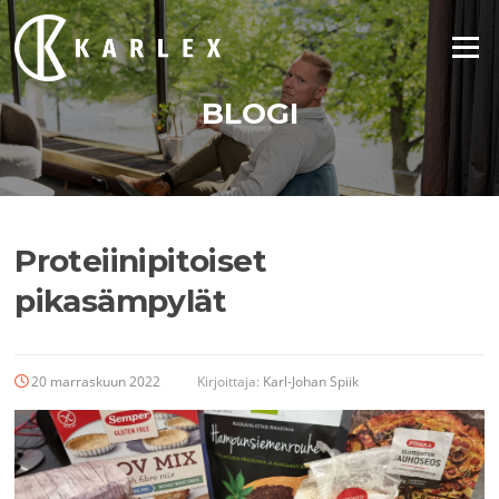
Siirry
suoraan
Valikko
sisältöön
BLOGI
Proteiinipitoiset
pikasämpylät
20 marraskuun 2022
Kirjoittaja:
Karl-Johan Spiik