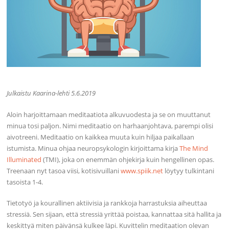
Julkaistu Kaarina-lehti 5.6.2019
Aloin harjoittamaan meditaatiota alkuvuodesta ja se on muuttanut
minua tosi paljon. Nimi meditaatio on harhaanjohtava, parempi olisi
aivotreeni. Meditaatio on kaikkea muuta kuin hiljaa paikallaan
istumista. Minua ohjaa neuropsykologin kirjoittama kirja
The Mind
Illuminated
(TMI), joka on enemmän ohjekirja kuin hengellinen opas.
Treenaan nyt tasoa viisi, kotisivuillani
www.spiik.net
löytyy tulkintani
tasoista 1-4.
Tietotyö ja kourallinen aktiivisia ja rankkoja harrastuksia aiheuttaa
stressiä. Sen sijaan, että stressiä yrittää poistaa, kannattaa sitä hallita ja
keskittyä miten päivänsä kulkee läpi. Kuvittelin meditaation olevan