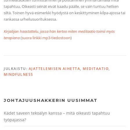
tunnelatauksen tunnistaminen ja poistaminen ymmärtämällä mitä
tapahtuu. Oikeasti seinät eivät kaadu päälle, se vain tuntuu hetken
siltä. Toinen hyvä esimerkki hyödystä on keskittyminen kilpa-ajossa tai
rankassa urheilusuorituksessa.
Kirjailijan haastattelu, jossa hän kertoo miten meditaatio toimii myös
terapiana
(
suora linkki mp3-tiedostoon
)
JULKAISTU:
AJATTELEMISEN AIHETTA
,
MEDITAATIO
,
MINDFULNESS
JOHTAJUUSHAKKERIN UUSIMMAT
Kädet saveen tekoälyn kanssa – mitä oikeasti tapahtuu
työpajassa?