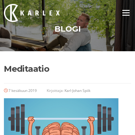
Siirry
suoraan
Valikko
sisältöön
BLOGI
Meditaatio
7 kesäkuun 2019
Kirjoittaja:
Karl-Johan Spiik