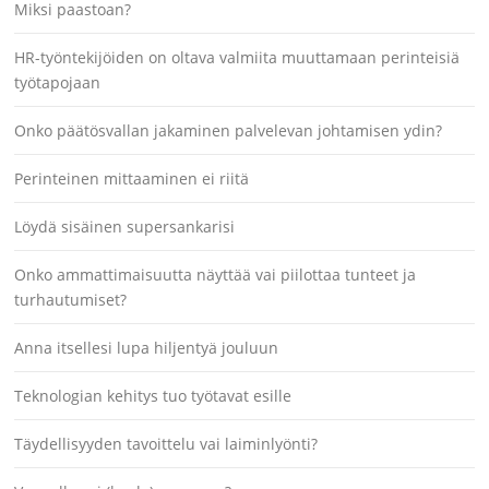
Miksi paastoan?
HR-työntekijöiden on oltava valmiita muuttamaan perinteisiä
työtapojaan
Onko päätösvallan jakaminen palvelevan johtamisen ydin?
Perinteinen mittaaminen ei riitä
Löydä sisäinen supersankarisi
Onko ammattimaisuutta näyttää vai piilottaa tunteet ja
turhautumiset?
Anna itsellesi lupa hiljentyä jouluun
Teknologian kehitys tuo työtavat esille
Täydellisyyden tavoittelu vai laiminlyönti?