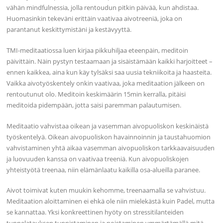
vähän mindfulnessia, jolla rentoudun pitkin päivää, kun ahdistaa.
Huomasinkin tekeväni erittäin vaativaa aivotreeniä, joka on
parantanut keskittymistäni ja kestävyyttä.
TMI-meditaatiossa luen kirjaa pikkuhiljaa eteenpäin, meditoin
päivittäin. Näin pystyn testaamaan ja sisäistämään kaikki harjoitteet –
ennen kaikkea, aina kun käy tylsäksi saa uusia tekniikoita ja haasteita.
Vaikka aivotyöskentely onkin vaativaa, joka meditaation jälkeen on
rentoutunut olo. Meditoin keskimäärin 15min kerralla, pitäisi
meditoida pidempään, jotta saisi paremman palautumisen.
Meditaatio vahvistaa oikean ja vasemman aivopuoliskon keskinäistä
työskentelyä. Oikean aivopuoliskon havainnoinnin ja taustahuomion
vahvistaminen yhtä aikaa vasemman aivopuoliskon tarkkaavaisuuden
ja luovuuden kanssa on vaativaa treeniä. Kun aivopuoliskojen
yhteistyötä treenaa, niin elämänlaatu kaikilla osa-alueilla paranee.
Aivot toimivat kuten muukin kehomme, treenaamalla se vahvistuu.
Meditaation aloittaminen ei ehkä ole niin mielekästä kuin Padel, mutta
se kannattaa. Yksi konkreettinen hyöty on stressitilanteiden