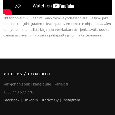
Yhteisöohjautuvuuden mukaan toimiva yhdessäohjautuva tiimi, joka
toimii jaetun johtajuuden ja itseohjautuvien ihmisten ohjaamana. Olen
kirjan ja verkkokurssin
tehnyt toimintamallista
, jonka avulla uusi tai
olemassa oleva tiimi voi jakaa johtajuutta ja toimia ketterämmin.
YHTEYS / CONTACT
karl-johan.spiik [ kanelbulle ] karlex.fi
+358 440 677 776
Facebook
|
LinkedIn
|
Karlex Oy
|
Instagram