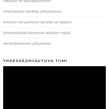
Vapaalla vai (kaula)pannassa?
Informaation merkitys johtamisessa
Ihmisten korvaaminen koneilla on alkanut
Johtamistaidot korostuvat tekoälyn myötä
Henkilökohtainen johtaminen
YHDESSÄOHJAUTUVA TIIMI