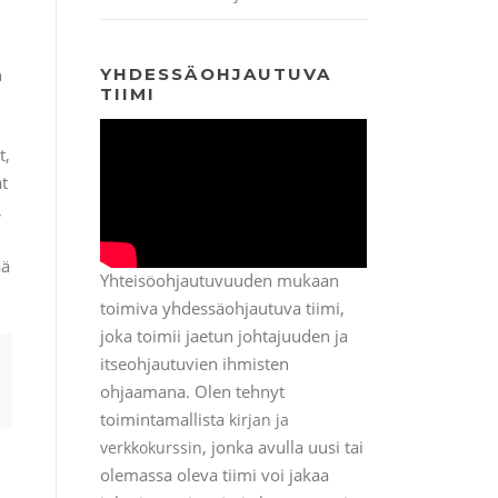
n
YHDESSÄOHJAUTUVA
TIIMI
t,
at
,
ää
Yhteisöohjautuvuuden mukaan
toimiva yhdessäohjautuva tiimi,
joka toimii jaetun johtajuuden ja
itseohjautuvien ihmisten
ohjaamana. Olen tehnyt
toimintamallista
kirjan ja
, jonka avulla uusi tai
verkkokurssin
olemassa oleva tiimi voi jakaa