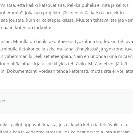
mistaa, että kaikki katsovat sitä. Pelkkä puhelu ei riitä ja selitys,
n myöhemmin”. Jokaisen projektin jäsenen pitää katsoa projektin
i saa joustaa, kuin erikoistapauksissa. Muuten tehtävälista jää vai
rmaatio kuten on tarkoitus.
mään. Minulla on henkilökohtaisena työkaluna Outlookin tehtävä
ovat minulla tietokoneella sekä mukana kännykässä ja synkronoituv
än vähemmän kiireelliset eteenpäin. Näin en unohda ikinä mitään
un pitää aina kirjata kaikki ylös tehtäviin. Mitään ei voi jättää
n. Dokumentointi voidaan tehdä ketterästi, mutta sitä ei voi jätt
si?
ksi pallot tippuvat ilmasta, jos et käytä ketteriä tehtävälistoja.
ltäsi aikaa ja vähentää stressiä. Jos kaipaat neuvoja, ota suoraan