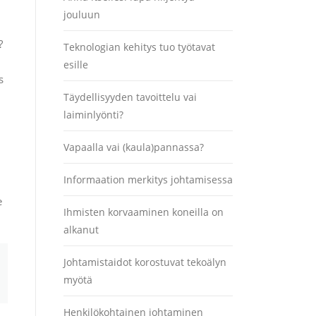
jouluun
?
Teknologian kehitys tuo työtavat
esille
s
Täydellisyyden tavoittelu vai
laiminlyönti?
Vapaalla vai (kaula)pannassa?
Informaation merkitys johtamisessa
e
Ihmisten korvaaminen koneilla on
alkanut
Johtamistaidot korostuvat tekoälyn
myötä
Henkilökohtainen johtaminen