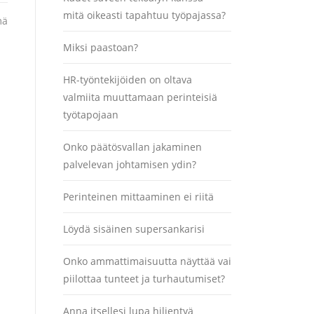
mitä oikeasti tapahtuu työpajassa?
mä
Miksi paastoan?
HR-työntekijöiden on oltava
valmiita muuttamaan perinteisiä
työtapojaan
Onko päätösvallan jakaminen
palvelevan johtamisen ydin?
Perinteinen mittaaminen ei riitä
Löydä sisäinen supersankarisi
Onko ammattimaisuutta näyttää vai
piilottaa tunteet ja turhautumiset?
Anna itsellesi lupa hiljentyä