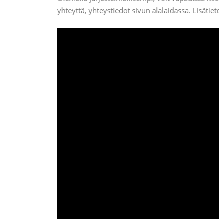
yhteyttä, yhteystiedot sivun alalaidassa. Lisätiet