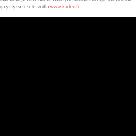
oja yrityksen kotisivuilla
www.karlex.fi