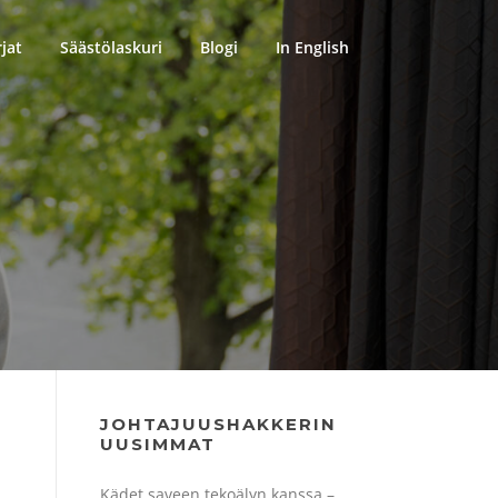
rjat
Säästölaskuri
Blogi
In English
JOHTAJUUSHAKKERIN
UUSIMMAT
Kädet saveen tekoälyn kanssa –