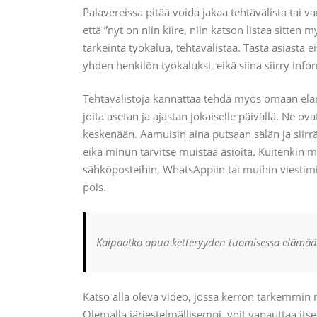
Palavereissa pitää voida jakaa tehtävälista tai var
että ”nyt on niin kiire, niin katson listaa sitte
tärkeintä työkalua, tehtävälistaa. Tästä asiasta e
yhden henkilön työkaluksi, eikä siinä siirry info
Tehtävälistoja kannattaa tehdä myös omaan elä
joita asetan ja ajastan jokaiselle päivällä. Ne 
keskenään. Aamuisin aina putsaan sälän ja siirr
eikä minun tarvitse muistaa asioita. Kuitenkin min
sähköposteihin, WhatsAppiin tai muihin viestimii
pois.
Kaipaatko apua ketteryyden tuomisessa elämää
Katso alla oleva video, jossa kerron tarkemmin mi
Olemalla järjestelmällisempi, voit vapauttaa itse