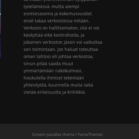
työelämässä, mutta aiempi
esimiesasema ja kokemusvuodet
eivät takaa verkostoissa mitään.
Verkosto on hallitsematon, sitä ei voi
käskyttää eikä kontrolloida, ja
jokainen verkoston jäsen voi vaikuttaa
sen toimintaan. Jos haluat toteuttaa
oman tahtosi eli johtaa verkostoa,
sinun pitää saada muut
ymmärtämään näkökulmasi,
houkutella ihmiset tekemään
yhteistyötä, kuunnella muita sekä
sietää erilaisuutta ja kritiikkiä.
Screenr parallax theme
/ FameThemes