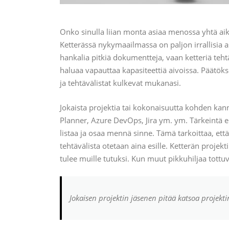
Onko sinulla liian monta asiaa menossa yhtä aik
Ketterässä nykymaailmassa on paljon irrallisia as
hankalia pitkiä dokumentteja, vaan ketteriä tehtä
haluaa vapauttaa kapasiteettiä aivoissa. Päätökset
ja tehtävälistat kulkevat mukanasi.
Jokaista projektia tai kokonaisuutta kohden kann
Planner, Azure DevOps, Jira ym. ym. Tärkeintä ei
listaa ja osaa mennä sinne. Tämä tarkoittaa, että 
tehtävälista otetaan aina esille. Ketterän projekt
tulee muille tutuksi. Kun muut pikkuhiljaa tottuv
Jokaisen projektin jäsenen pitää katsoa projekti