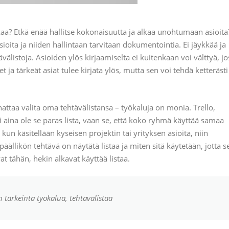
aa? Etkä enää hallitse kokonaisuutta ja alkaa unohtumaan asioita
ioita ja niiden hallintaan tarvitaan dokumentointia. Ei jäykkää ja
välistoja. Asioiden ylös kirjaamiselta ei kuitenkaan voi välttyä, jo
 ja tärkeät asiat tulee kirjata ylös, mutta sen voi tehdä ketterästi
attaa valita oma tehtävälistansa – työkaluja on monia. Trello,
 aina ole se paras lista, vaan se, että koko ryhmä käyttää samaa
kun käsitellään kyseisen projektin tai yrityksen asioita, niin
ipäällikön tehtävä on näytätä listaa ja miten sitä käytetään, jotta s
at tähän, hekin alkavat käyttää listaa.
n tärkeintä työkalua, tehtävälistaa