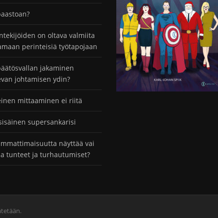
paastoan?
ntekijöiden on oltava valmiita
maan perinteisiä työtapojaan
äätösvallan jakaminen
evan johtamisen ydin?
einen mittaaminen ei riitä
sisäinen supersankarisi
mmattimaisuutta näyttää vai
taa tunteet ja turhautumiset?
ätetään.