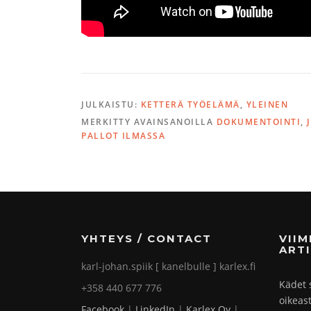
JULKAISTU:
KETTERÄ TYÖELÄMÄ
,
YLEINEN
MERKITTY AVAINSANOILLA
DOKUMENTOINTI
,
PALLOT ILMASSA
YHTEYS / CONTACT
VII
ARTI
karl-johan.spiik [ kanelbulle ] karlex.fi
Kädet 
+358 440 677 776
oikeas
Facebook
|
LinkedIn
|
Karlex Oy
|