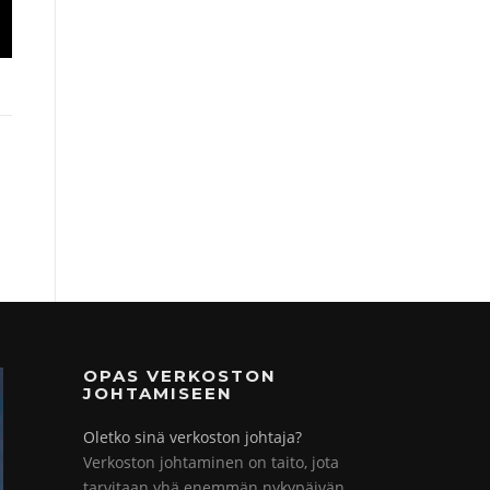
OPAS VERKOSTON
JOHTAMISEEN
Oletko sinä verkoston johtaja?
Verkoston johtaminen on taito, jota
tarvitaan yhä enemmän nykypäivän