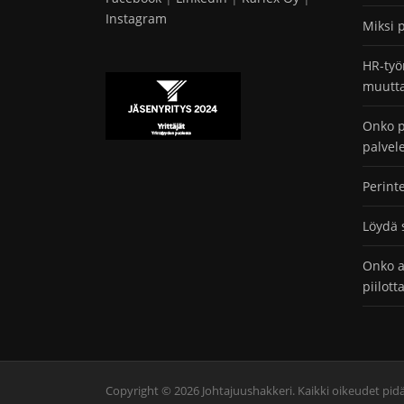
Instagram
Miksi 
HR-työ
muutta
Onko p
palvel
Perint
Löydä 
Onko a
piilot
Copyright © 2026 Johtajuushakkeri. Kaikki oikeudet pid