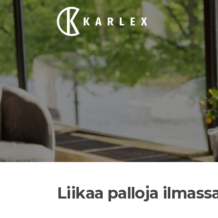
Siirry
suoraan
sisältöön
Liikaa palloja ilmass