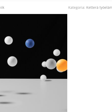
iik
Kategoria:
Ketterä työelä