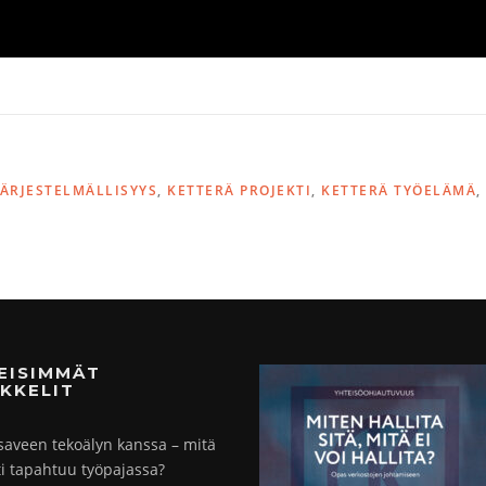
JÄRJESTELMÄLLISYYS
,
KETTERÄ PROJEKTI
,
KETTERÄ TYÖELÄMÄ
,
MEISIMMÄT
KKELIT
saveen tekoälyn kanssa – mitä
ti tapahtuu työpajassa?