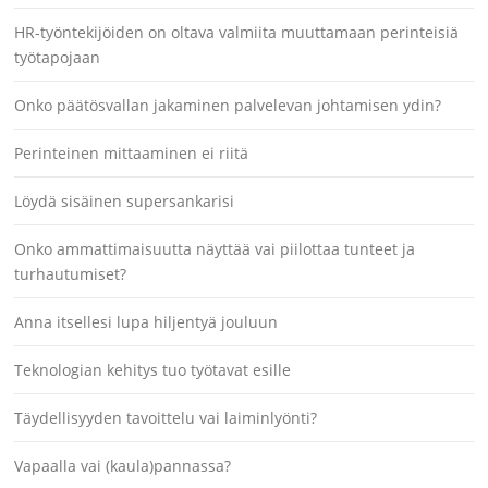
HR-työntekijöiden on oltava valmiita muuttamaan perinteisiä
työtapojaan
Onko päätösvallan jakaminen palvelevan johtamisen ydin?
Perinteinen mittaaminen ei riitä
Löydä sisäinen supersankarisi
Onko ammattimaisuutta näyttää vai piilottaa tunteet ja
turhautumiset?
Anna itsellesi lupa hiljentyä jouluun
Teknologian kehitys tuo työtavat esille
Täydellisyyden tavoittelu vai laiminlyönti?
Vapaalla vai (kaula)pannassa?