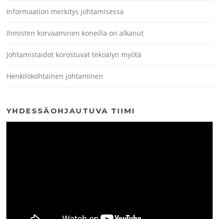
Informaation merkitys johtamisessa
Ihmisten korvaaminen koneilla on alkanut
Johtamistaidot korostuvat tekoälyn myötä
Henkilökohtainen johtaminen
YHDESSÄOHJAUTUVA TIIMI