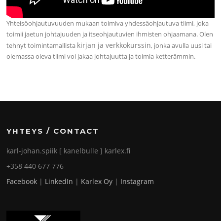
Yhteisöohjautuvuuden mukaan toimiva yhdessäohjautuva tiimi, joka
toimii jaetun johtajuuden ja itseohjautuvien ihmisten ohjaamana. Olen
kirjan ja verkkokurssin
tehnyt toimintamallista
, jonka avulla uusi tai
olemassa oleva tiimi voi jakaa johtajuutta ja toimia ketterämmin.
YHTEYS / CONTACT
karl-johan.spiik [ kanelbulle ] karlex.fi
+358 440 677 776
Facebook
|
LinkedIn
|
Karlex Oy
|
Instagram