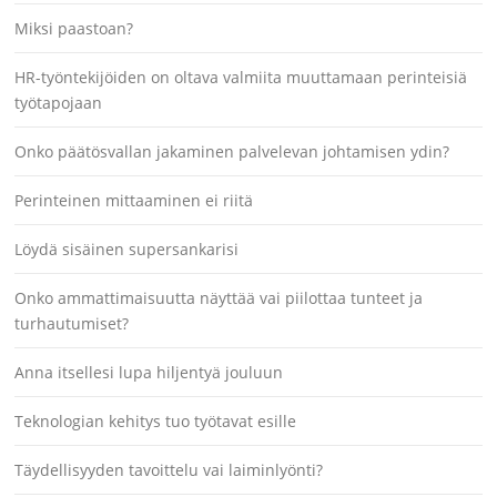
Miksi paastoan?
HR-työntekijöiden on oltava valmiita muuttamaan perinteisiä
työtapojaan
Onko päätösvallan jakaminen palvelevan johtamisen ydin?
Perinteinen mittaaminen ei riitä
Löydä sisäinen supersankarisi
Onko ammattimaisuutta näyttää vai piilottaa tunteet ja
turhautumiset?
Anna itsellesi lupa hiljentyä jouluun
Teknologian kehitys tuo työtavat esille
Täydellisyyden tavoittelu vai laiminlyönti?