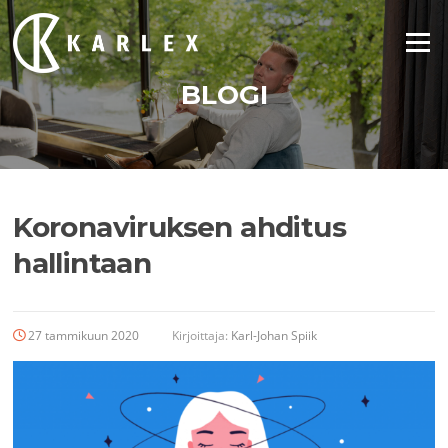
Siirry
suoraan
Valikko
sisältöön
BLOGI
Koronaviruksen ahditus
hallintaan
27 tammikuun 2020
Kirjoittaja:
Karl-Johan Spiik