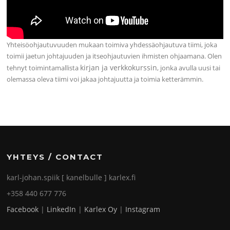
Yhteisöohjautuvuuden mukaan toimiva yhdessäohjautuva tiimi, joka
toimii jaetun johtajuuden ja itseohjautuvien ihmisten ohjaamana. Olen
kirjan ja verkkokurssin
tehnyt toimintamallista
, jonka avulla uusi tai
olemassa oleva tiimi voi jakaa johtajuutta ja toimia ketterämmin.
YHTEYS / CONTACT
karl-johan.spiik [ kanelbulle ] karlex.fi
+358 440 677 776
Facebook
|
LinkedIn
|
Karlex Oy
|
Instagram