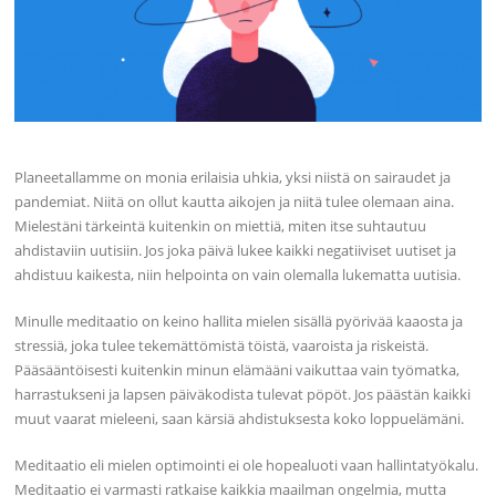
Planeetallamme on monia erilaisia uhkia, yksi niistä on sairaudet ja
pandemiat. Niitä on ollut kautta aikojen ja niitä tulee olemaan aina.
Mielestäni tärkeintä kuitenkin on miettiä, miten itse suhtautuu
ahdistaviin uutisiin. Jos joka päivä lukee kaikki negatiiviset uutiset ja
ahdistuu kaikesta, niin helpointa on vain olemalla lukematta uutisia.
Minulle meditaatio on keino hallita mielen sisällä pyörivää kaaosta ja
stressiä, joka tulee tekemättömistä töistä, vaaroista ja riskeistä.
Pääsääntöisesti kuitenkin minun elämääni vaikuttaa vain työmatka,
harrastukseni ja lapsen päiväkodista tulevat pöpöt. Jos päästän kaikki
muut vaarat mieleeni, saan kärsiä ahdistuksesta koko loppuelämäni.
Meditaatio eli mielen optimointi ei ole hopealuoti vaan hallintatyökalu.
Meditaatio ei varmasti ratkaise kaikkia maailman ongelmia, mutta