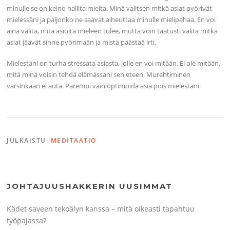
minulle se on keino hallita mieltä. Minä valitsen mitkä asiat pyörivät
mielessäni ja paljonko ne saavat aiheuttaa minulle mielipahaa. En voi
aina valita, mitä asioita mieleen tulee, mutta voin taatusti valita mitkä
asiat jäävät sinne pyörimään ja mistä päästää irti.
Mielestäni on turha stressata asiasta, jolle en voi mitään. Ei ole mitään,
mitä minä voisin tehdä elämässäni sen eteen. Murehtiminen
varsinkaan ei auta. Parempi vain optimoida asia pois mielestäni.
JULKAISTU:
MEDITAATIO
JOHTAJUUSHAKKERIN UUSIMMAT
Kädet saveen tekoälyn kanssa – mitä oikeasti tapahtuu
työpajassa?