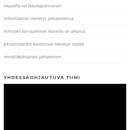
Vapaalla vai (kaula)pannassa?
Informaation merkitys johtamisessa
Ihmisten korvaaminen koneilla on alkanut
Johtamistaidot korostuvat tekoälyn myötä
Henkilökohtainen johtaminen
YHDESSÄOHJAUTUVA TIIMI