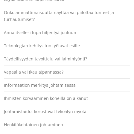
Onko ammattimaisuutta näyttää vai piilottaa tunteet ja
turhautumiset?
Anna itsellesi lupa hiljentyä jouluun
Teknologian kehitys tuo työtavat esille
Täydellisyyden tavoittelu vai laiminlyönti?
Vapaalla vai (kaula)pannassa?
Informaation merkitys johtamisessa
Ihmisten korvaaminen koneilla on alkanut
Johtamistaidot korostuvat tekoälyn myötä
Henkilökohtainen johtaminen