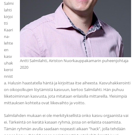
Salmi
lahti
kirjoi
tti
Kaari
na-
lehte
en
kasv
Antti Salmilahti, Airiston Nuorkauppakamarin puheenjohtaja
uhak
2020
keroi
nnist
a. Halusin haastatella häntä ja kirjoittaa itse aiheesta. Kasvuhakkerointi
on oikopolkujen löytämistä kasvuun, kertoo Salmilahti. Hän puhuu
liiketoiminnan kasvusta, jota mitataan erilaisilla mittareilla. Yleisimpiä
mittauksen kohteita ovat liikevaihto ja voitto.
Salmilahden mukaan ei ole merkityksellistä onko kasvu orgaanista vai
ei. Tärkeintä on kerätä kasaan ryhmä, jossa on erilaista osaamista.
Tämän ryhmän avulla saadaan nopeasti aikaan ”hack”, jolla tehdään