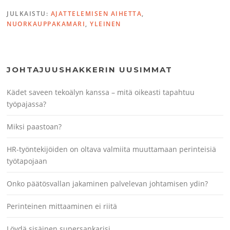
JULKAISTU:
AJATTELEMISEN AIHETTA
,
NUORKAUPPAKAMARI
,
YLEINEN
JOHTAJUUSHAKKERIN UUSIMMAT
Kädet saveen tekoälyn kanssa – mitä oikeasti tapahtuu
työpajassa?
Miksi paastoan?
HR-työntekijöiden on oltava valmiita muuttamaan perinteisiä
työtapojaan
Onko päätösvallan jakaminen palvelevan johtamisen ydin?
Perinteinen mittaaminen ei riitä
Löydä sisäinen supersankarisi