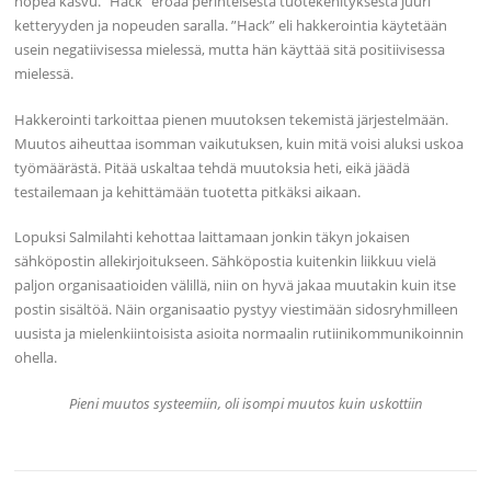
nopea kasvu. ”Hack” eroaa perinteisestä tuotekehityksestä juuri
ketteryyden ja nopeuden saralla. ”Hack” eli hakkerointia käytetään
usein negatiivisessa mielessä, mutta hän käyttää sitä positiivisessa
mielessä.
Hakkerointi tarkoittaa pienen muutoksen tekemistä järjestelmään.
Muutos aiheuttaa isomman vaikutuksen, kuin mitä voisi aluksi uskoa
työmäärästä. Pitää uskaltaa tehdä muutoksia heti, eikä jäädä
testailemaan ja kehittämään tuotetta pitkäksi aikaan.
Lopuksi Salmilahti kehottaa laittamaan jonkin täkyn jokaisen
sähköpostin allekirjoitukseen. Sähköpostia kuitenkin liikkuu vielä
paljon organisaatioiden välillä, niin on hyvä jakaa muutakin kuin itse
postin sisältöä. Näin organisaatio pystyy viestimään sidosryhmilleen
uusista ja mielenkiintoisista asioita normaalin rutiinikommunikoinnin
ohella.
Pieni muutos systeemiin, oli isompi muutos kuin uskottiin