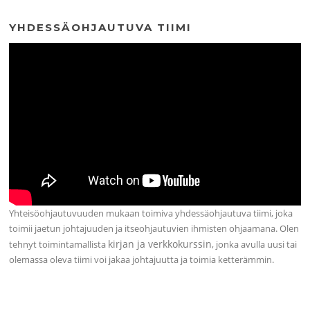
YHDESSÄOHJAUTUVA TIIMI
Yhteisöohjautuvuuden mukaan toimiva yhdessäohjautuva tiimi, joka
toimii jaetun johtajuuden ja itseohjautuvien ihmisten ohjaamana. Olen
kirjan ja verkkokurssin
tehnyt toimintamallista
, jonka avulla uusi tai
olemassa oleva tiimi voi jakaa johtajuutta ja toimia ketterämmin.