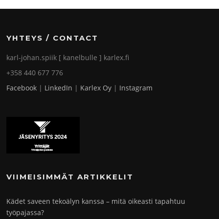
YHTEYS / CONTACT
karl-johan.spiik [ kanelbulle ] karlex.fi
+358 440 677 776
Facebook
|
LinkedIn
|
Karlex Oy
|
Instagram
VIIMEISIMMÄT ARTIKKELIT
Kädet saveen tekoälyn kanssa – mitä oikeasti tapahtuu
työpajassa?