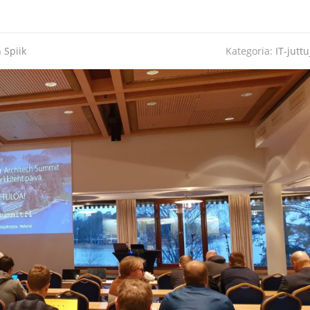
 Spiik
Kategoria:
IT-juttu