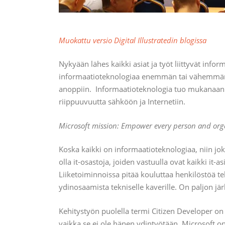
Muokattu versio Digital Illustratedin blogissa
Nykyään lähes kaikki asiat ja työt liittyvät inf
informaatioteknologiaa enemmän tai vähemmän – 
anoppiin. Informaatioteknologia tuo mukanaan 
riippuuvuutta sähköön ja Internetiin.
Microsoft mission: E
mpower every person and orga
Koska kaikki on informaatioteknologiaa, niin joka
olla it-osastoja, joiden vastuulla ovat kaikki it-a
Liiketoiminnoissa pitää kouluttaa henkilöstöä tek
ydinosaamista tekniselle kaverille. On paljon 
Kehitystyön puolella termi Citizen Developer on a
vaikka se ei ole hänen ydintyötään. Microsoft on