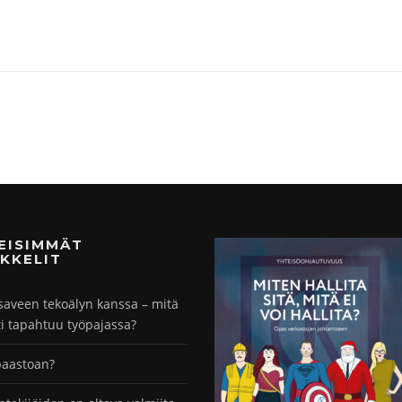
MEISIMMÄT
KKELIT
saveen tekoälyn kanssa – mitä
ti tapahtuu työpajassa?
paastoan?