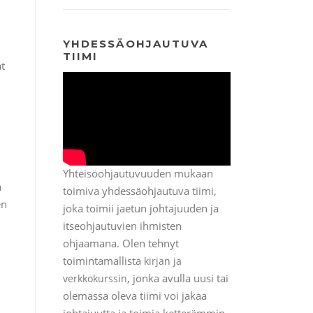
YHDESSÄOHJAUTUVA
TIIMI
t
Yhteisöohjautuvuuden mukaan
a
toimiva yhdessäohjautuva tiimi,
en
joka toimii jaetun johtajuuden ja
itseohjautuvien ihmisten
ohjaamana. Olen tehnyt
toimintamallista
kirjan ja
, jonka avulla uusi tai
verkkokurssin
olemassa oleva tiimi voi jakaa