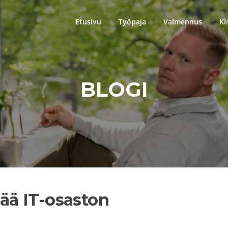
Etusivu
Työpaja
Valmennus
Ki
BLOGI
nää IT-osaston