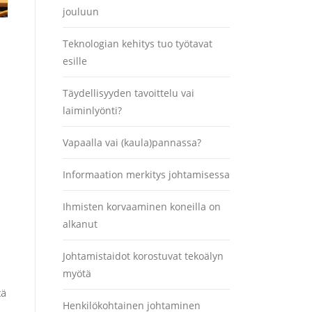
jouluun
Teknologian kehitys tuo työtavat
esille
Täydellisyyden tavoittelu vai
laiminlyönti?
Vapaalla vai (kaula)pannassa?
Informaation merkitys johtamisessa
Ihmisten korvaaminen koneilla on
alkanut
Johtamistaidot korostuvat tekoälyn
myötä
tä
Henkilökohtainen johtaminen