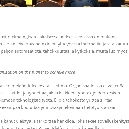
ormaatioteknologiaan. Jokaisessa arkisessa asiassa on mukana
pian leivänpaahdinkin on yhteydessä Internetiin ja sitä kautta
paljon automaatiota, tehokkuuttaa ja kytköksiä, mutta luo myös
nization on the planet to achieve more.
isen meidän tulee osata it-taitoja. Organisaatioissa ei voi enää
siat. It-taidot ja työt pitää jakaa kaikkien työntekijöiden kesken.
emään teknologista työtä. Ei ole tehokasta yrittää siirtää
järkevämpää kouluttaa ydinosaaja tekemään tietotyö suoraan.
lkanut yleistyä ja tarkoittaa henkilöä, joka tekee sovelluskehitys
 luonut tätä varten Power Platformin, jonka avulla voi