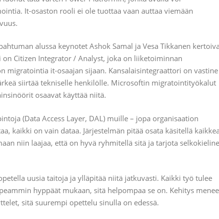
intia. It-osaston rooli ei ole tuottaa vaan auttaa viemään
uvuus.
pahtuman alussa keynotet Ashok Samal ja Vesa Tikkanen kertoiva
 on Citizen Integrator / Analyst, joka on liiketoiminnan
migratointia it-osaajan sijaan. Kansalaisintegraattori on vastine
järkeä siirtää tekniselle henkilölle. Microsoftin migratointityökalut
ainsinöörit osaavat käyttää niitä.
apintoja (Data Access Layer, DAL) muille – jopa organisaation
aa, kaikki on vain dataa. Järjestelmän pitää osata käsitellä kaikke
maan niin laajaa, että on hyvä ryhmitellä sitä ja tarjota selkokielin
ella uusia taitoja ja ylläpitää niitä jatkuvasti. Kaikki työ tulee
nopeammin hyppäät mukaan, sitä helpompaa se on. Kehitys menee
telet, sitä suurempi opettelu sinulla on edessä.