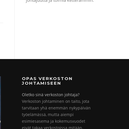
johtajuutta ja toimia ketterämmin.
OPAS VERKOSTON
JOHTAMISEEN
Oletko sinä verkoston johtaja?
Verkoston johtaminen on taito, jota
tarvitaan yhä enemmän nykypäivän
työelämässä, mutta aiempi
esimiesasema ja kokemusvuodet
eivät takaa verkostoissa mitään.