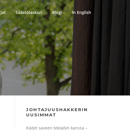
rjat
Säästölaskuri
Blogi
In English
JOHTAJUUSHAKKERIN
UUSIMMAT
Kädet saveen tekoälyn kanssa –