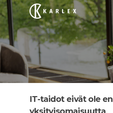
Siirry
suoraan
sisältöön
IT-taidot eivät ole e
yksityisomaisuutta