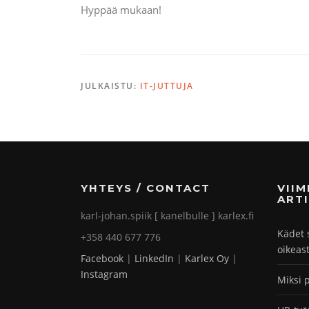
Hyppää mukaan!
JULKAISTU:
IT-JUTTUJA
YHTEYS / CONTACT
VII
ARTI
karl-johan.spiik [ kanelbulle ] karlex.fi
Kädet 
+358 440 677 776
oikeas
Facebook
|
LinkedIn
|
Karlex Oy
|
Instagram
Miksi 