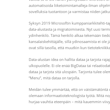
automatisoida liiketoimintamalleja ilman ohjelmo
sovelluksia tuotantoon ja varmistaa niiden jatk
Syksyn 2019 Microsoftin kumppaniarkkitehti-ta
data-alustasta ja migratoimisesta. Nyt uusi termi
ydinhenkilö. Tämä henkilö alkaa tekemään tiedon 
kansalaiskehittäjälle, sillä ydinosaamista ei ole 
ovat sillä tasolla, että muutkin kun tietotekniikk
Data-alustan idea on hallita dataa ja tarjota raj
ulkopuolelle. Ei ole enää BigDataa tai relaatiodat
dataa ja tarjota sitä ulospäin. Tarjonta tulee ole
”Menu”, mitä dataa on tarjolla.
Meidän tulee ymmärtää, että on väistämätöntä opet
olemaan informaatioteknologista työtä. Mitä 
hurjaa vauhtia eteenpäin – mitä kauemmin viivyt