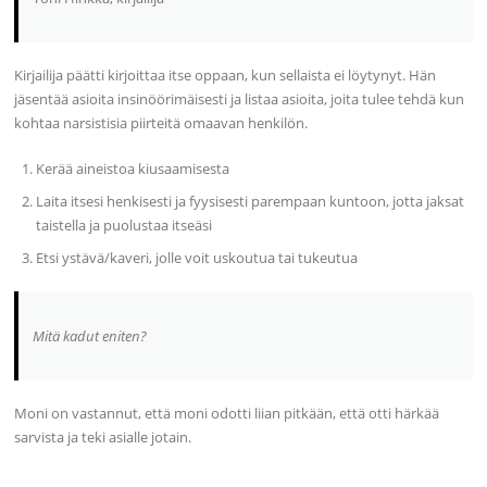
Kirjailija päätti kirjoittaa itse oppaan, kun sellaista ei löytynyt. Hän
jäsentää asioita insinöörimäisesti ja listaa asioita, joita tulee tehdä kun
kohtaa narsistisia piirteitä omaavan henkilön.
Kerää aineistoa kiusaamisesta
Laita itsesi henkisesti ja fyysisesti parempaan kuntoon, jotta jaksat
taistella ja puolustaa itseäsi
Etsi ystävä/kaveri, jolle voit uskoutua tai tukeutua
Mitä kadut eniten?
Moni on vastannut, että moni odotti liian pitkään, että otti härkää
sarvista ja teki asialle jotain.