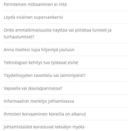
Perinteinen mittaaminen ei riitä
Löydä sisäinen supersankarisi
Onko ammattimaisuutta näyttää vai piilottaa tunteet ja
turhautumiset?
Anna itsellesi lupa hiljentyä jouluun
Teknologian kehitys tuo työtavat esille
Täydellisyyden tavoittelu vai laiminlyönti?
Vapaalla vai (kaula)pannassa?
Informaation merkitys johtamisessa
Ihmisten korvaaminen koneilla on alkanut
Johtamistaidot korostuvat tekoälyn myötä