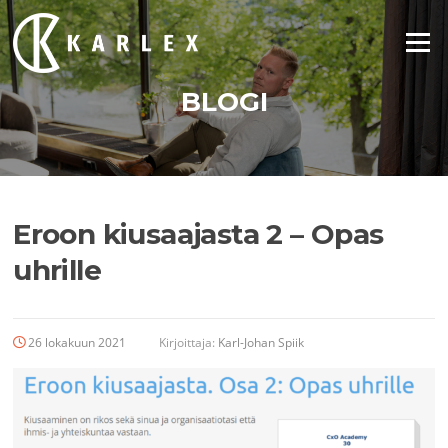
Siirry
suoraan
Valikko
sisältöön
BLOGI
Eroon kiusaajasta 2 – Opas
uhrille
26 lokakuun 2021
Kirjoittaja:
Karl-Johan Spiik