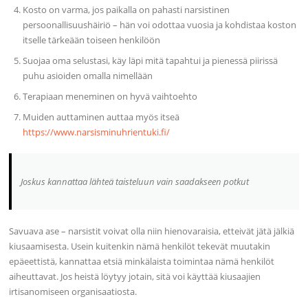
Kosto on varma, jos paikalla on pahasti narsistinen
persoonallisuushäiriö – hän voi odottaa vuosia ja kohdistaa koston
itselle tärkeään toiseen henkilöön
Suojaa oma selustasi, käy läpi mitä tapahtui ja pienessä piirissä
puhu asioiden omalla nimellään
Terapiaan meneminen on hyvä vaihtoehto
Muiden auttaminen auttaa myös itseä
https://www.narsisminuhrientuki.fi/
Joskus kannattaa lähteä taisteluun vain saadakseen potkut
Savuava ase – narsistit voivat olla niin hienovaraisia, etteivät jätä jälkiä
kiusaamisesta. Usein kuitenkin nämä henkilöt tekevät muutakin
epäeettistä, kannattaa etsiä minkälaista toimintaa nämä henkilöt
aiheuttavat. Jos heistä löytyy jotain, sitä voi käyttää kiusaajien
irtisanomiseen organisaatiosta.