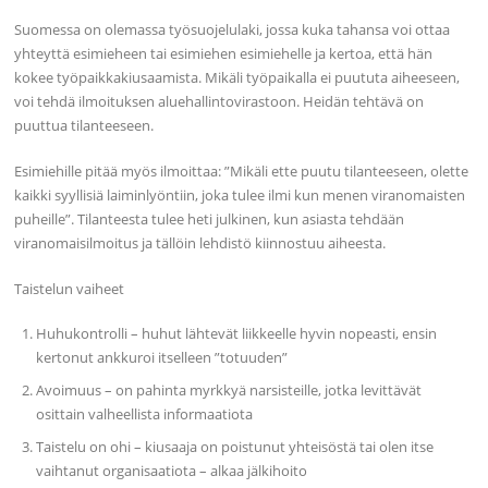
Suomessa on olemassa työsuojelulaki, jossa kuka tahansa voi ottaa
yhteyttä esimieheen tai esimiehen esimiehelle ja kertoa, että hän
kokee työpaikkakiusaamista. Mikäli työpaikalla ei puututa aiheeseen,
voi tehdä ilmoituksen aluehallintovirastoon. Heidän tehtävä on
puuttua tilanteeseen.
Esimiehille pitää myös ilmoittaa: ”Mikäli ette puutu tilanteeseen, olette
kaikki syyllisiä laiminlyöntiin, joka tulee ilmi kun menen viranomaisten
puheille”. Tilanteesta tulee heti julkinen, kun asiasta tehdään
viranomaisilmoitus ja tällöin lehdistö kiinnostuu aiheesta.
Taistelun vaiheet
Huhukontrolli – huhut lähtevät liikkeelle hyvin nopeasti, ensin
kertonut ankkuroi itselleen ”totuuden”
Avoimuus – on pahinta myrkkyä narsisteille, jotka levittävät
osittain valheellista informaatiota
Taistelu on ohi – kiusaaja on poistunut yhteisöstä tai olen itse
vaihtanut organisaatiota – alkaa jälkihoito