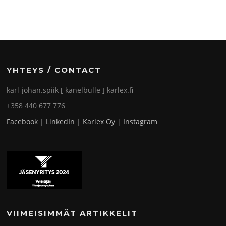
YHTEYS / CONTACT
karl-johan.spiik [ kanelbulle ] karlex.fi
+358 440 677 776
Facebook
|
LinkedIn
|
Karlex Oy
|
Instagram
VIIMEISIMMÄT ARTIKKELIT