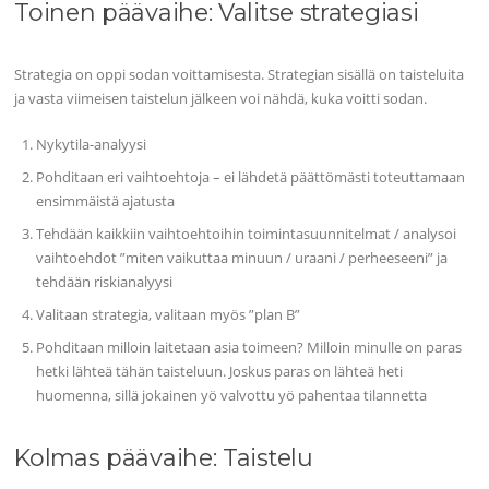
Toinen päävaihe: Valitse strategiasi
Strategia on oppi sodan voittamisesta. Strategian sisällä on taisteluita
ja vasta viimeisen taistelun jälkeen voi nähdä, kuka voitti sodan.
Nykytila-analyysi
Pohditaan eri vaihtoehtoja – ei lähdetä päättömästi toteuttamaan
ensimmäistä ajatusta
Tehdään kaikkiin vaihtoehtoihin toimintasuunnitelmat / analysoi
vaihtoehdot ”miten vaikuttaa minuun / uraani / perheeseeni” ja
tehdään riskianalyysi
Valitaan strategia, valitaan myös ”plan B”
Pohditaan milloin laitetaan asia toimeen? Milloin minulle on paras
hetki lähteä tähän taisteluun. Joskus paras on lähteä heti
huomenna, sillä jokainen yö valvottu yö pahentaa tilannetta
Kolmas päävaihe: Taistelu