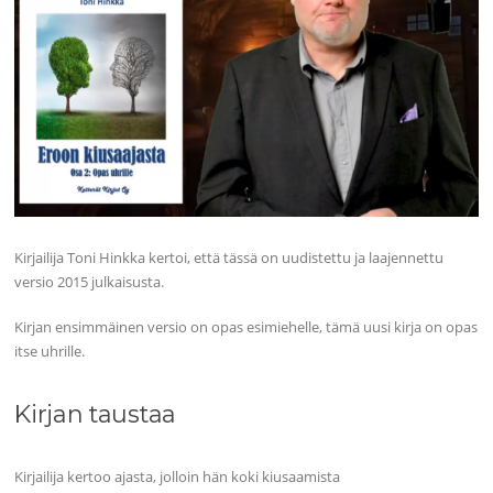
Kirjailija Toni Hinkka kertoi, että tässä on uudistettu ja laajennettu
versio 2015 julkaisusta.
Kirjan ensimmäinen versio on opas esimiehelle, tämä uusi kirja on opas
itse uhrille.
Kirjan taustaa
Kirjailija kertoo ajasta, jolloin hän koki kiusaamista