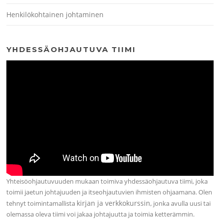
Henkilökohtainen johtaminen
YHDESSÄOHJAUTUVA TIIMI
Yhteisöohjautuvuuden mukaan toimiva yhdessäohjautuva tiimi, joka
toimii jaetun johtajuuden ja itseohjautuvien ihmisten ohjaamana. Olen
kirjan ja verkkokurssin
tehnyt toimintamallista
, jonka avulla uusi tai
olemassa oleva tiimi voi jakaa johtajuutta ja toimia ketterämmin.