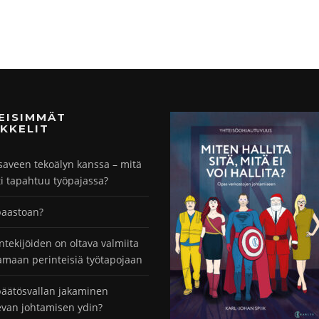
MEISIMMÄT
KKELIT
saveen tekoälyn kanssa – mitä
ti tapahtuu työpajassa?
paastoan?
ntekijöiden on oltava valmiita
maan perinteisiä työtapojaan
äätösvallan jakaminen
evan johtamisen ydin?