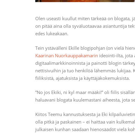
Olen useasti kuullut miten tärkeää on blogata, jätt
on pitää aina olla syväluotaavaa asiantuntija te
edes lukeakaan.
Tein ystävälleni Ekille blogipohjan (on vielä hi
Kaarinan Nuorkauppakamarin
ideointi-ilta, jota
digitaalimarkkinoinnista ja painotti blogin tärke
nettisivuihin ja tuo henkilöä lähemmäs lukijaa. K
fiiliksistä, ajatuksista ja käyttäjäkokemuksista.
”No jos Ekiki, ni kyl maar määki!” oli fiilis sis
haluavani blogata kuulemastani aiheesta, jota s
Kiitos Teemu kannustuksesta ja Eki kilpailuvieti
olla pitkä ja paskainen – ei haittaa vain kulkema
julkaisen kunhan saadaan hienosäädöt vielä kohd