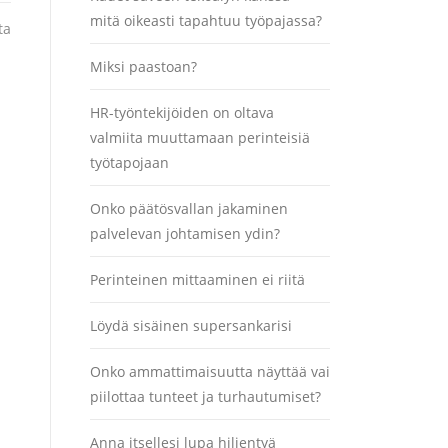
mitä oikeasti tapahtuu työpajassa?
ta
Miksi paastoan?
HR-työntekijöiden on oltava
valmiita muuttamaan perinteisiä
työtapojaan
Onko päätösvallan jakaminen
palvelevan johtamisen ydin?
Perinteinen mittaaminen ei riitä
Löydä sisäinen supersankarisi
Onko ammattimaisuutta näyttää vai
piilottaa tunteet ja turhautumiset?
Anna itsellesi lupa hiljentyä