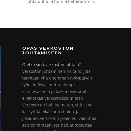
johtajuutta ja toimia ketterämmin.
OPAS VERKOSTON
JOHTAMISEEN
Oletko sinä verkoston johtaja?
Verkoston johtaminen on taito, jota
tarvitaan yhä enemmän nykypäivän
työelämässä, mutta aiempi
esimiesasema ja kokemusvuodet
eivät takaa verkostoissa mitään.
Verkosto on hallitsematon, sitä ei voi
käskyttää eikä kontrolloida, ja
jokainen verkoston jäsen voi vaikuttaa
sen toimintaan. Jos haluat toteuttaa