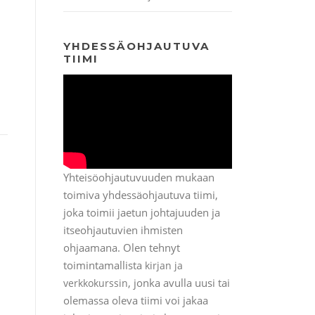
YHDESSÄOHJAUTUVA
TIIMI
Yhteisöohjautuvuuden mukaan
toimiva yhdessäohjautuva tiimi,
joka toimii jaetun johtajuuden ja
itseohjautuvien ihmisten
ohjaamana. Olen tehnyt
toimintamallista
kirjan ja
, jonka avulla uusi tai
verkkokurssin
olemassa oleva tiimi voi jakaa