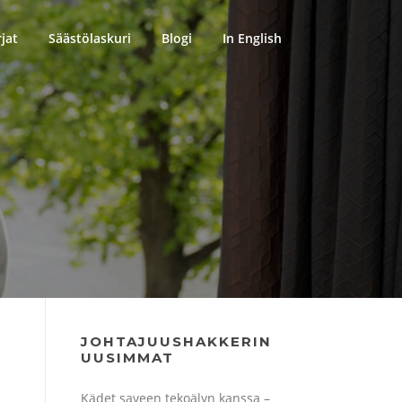
rjat
Säästölaskuri
Blogi
In English
JOHTAJUUSHAKKERIN
UUSIMMAT
Kädet saveen tekoälyn kanssa –