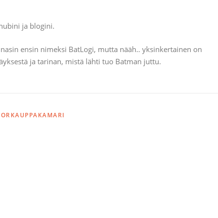
bini ja blogini.
einasin ensin nimeksi BatLogi, mutta nääh.. yksinkertainen on
ksestä ja tarinan, mistä lähti tuo Batman juttu.
ORKAUPPAKAMARI