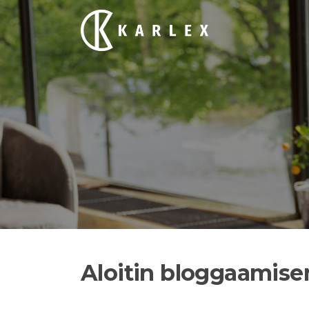
Siirry
suoraan
sisältöön
Aloitin bloggaamise