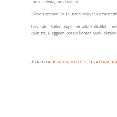
koostaa Instagram kuviani.
Olkoon entinen CV-sivustoni nykyään oma nettihu
Tervetulos Kallen blogiin nimeltä Spiik.Net – m
kaunista. Bloggaan jossain kohtaa henkilöbrändäy
JULKAISTU:
BLOGGAAMISESTA
,
IT-JUTTUJA
,
NU