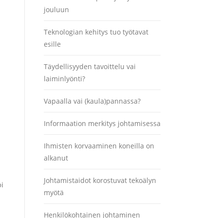
jouluun
Teknologian kehitys tuo työtavat
esille
Täydellisyyden tavoittelu vai
laiminlyönti?
Vapaalla vai (kaula)pannassa?
Informaation merkitys johtamisessa
Ihmisten korvaaminen koneilla on
alkanut
Johtamistaidot korostuvat tekoälyn
oi
myötä
Henkilökohtainen johtaminen