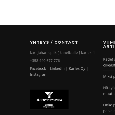
YHTEYS / CONTACT
VII
ARTI
karl-johan.spiik [ kanelbulle ] karlex.fi
Kädet 
+358 440 677 776
oikeas
Facebook
|
LinkedIn
|
Karlex Oy
|
Instagram
Miksi 
HR-työ
muutta
Onko p
palvel