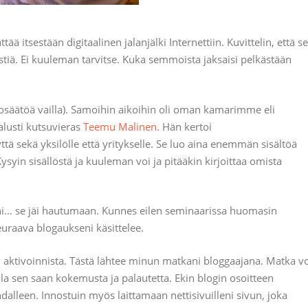
ää itsestään digitaalinen jalanjälki Internettiin. Kuvittelin, että se
kstiä. Ei kuuleman tarvitse. Kuka semmoista jaksaisi pelkästään
enosäätöä vailla). Samoihin aikoihin oli oman kamarimme eli
 alusti kutsuvieras
Teemu Malinen
. Hän kertoi
yttä sekä yksilölle että yritykselle. Se luo aina enemmän sisältöä
ysyin sisällöstä ja kuuleman voi ja pitääkin kirjoittaa omista
älläni… se jäi hautumaan. Kunnes eilen seminaarissa huomasin
euraava blogaukseni käsittelee.
n aktivoinnista. Tästä lähtee minun matkani bloggaajana. Matka v
lla sen saan kokemusta ja palautetta. Ekin blogin osoitteen
alleen. Innostuin myös laittamaan nettisivuilleni sivun, joka