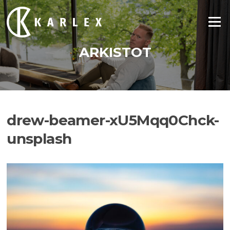
Siirry
suoraan
Valikko
sisältöön
ARKISTOT
drew-beamer-xU5Mqq0Chck-
unsplash