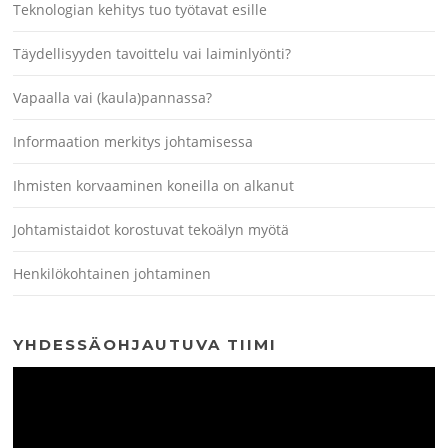
Teknologian kehitys tuo työtavat esille
Täydellisyyden tavoittelu vai laiminlyönti?
Vapaalla vai (kaula)pannassa?
Informaation merkitys johtamisessa
Ihmisten korvaaminen koneilla on alkanut
Johtamistaidot korostuvat tekoälyn myötä
Henkilökohtainen johtaminen
YHDESSÄOHJAUTUVA TIIMI