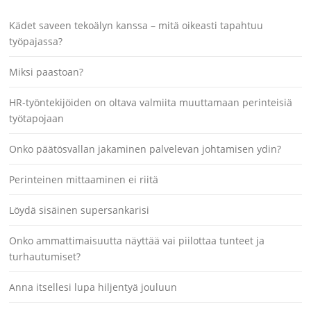
Kädet saveen tekoälyn kanssa – mitä oikeasti tapahtuu
työpajassa?
Miksi paastoan?
HR-työntekijöiden on oltava valmiita muuttamaan perinteisiä
työtapojaan
Onko päätösvallan jakaminen palvelevan johtamisen ydin?
Perinteinen mittaaminen ei riitä
Löydä sisäinen supersankarisi
Onko ammattimaisuutta näyttää vai piilottaa tunteet ja
turhautumiset?
Anna itsellesi lupa hiljentyä jouluun