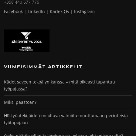
+358 440 677 776
Facebook
|
LinkedIn
|
Karlex Oy
|
Instagram
VIIMEISIMMÄT ARTIKKELIT
Kädet saveen tekoälyn kanssa – mitä oikeasti tapahtuu
työpajassa?
Miksi paastoan?
HR-työntekijöiden on oltava valmiita muuttamaan perinteisiä
työtapojaan
Onko päätösvallan jakaminen palvelevan johtamisen ydin?