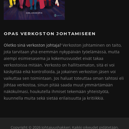
OPAS VERKOSTON JOHTAMISEEN
Oletko sinä verkoston johtaja?
Verkoston johtaminen on taito,
jota tarvitaan yhä enemmän nykypäivän työelämässä, mutta
aiempi esimiesasema ja kokemusvuodet eivät takaa
verkostoissa mitään. Verkosto on hallitsematon, sitä ei voi
käskyttää eikä kontrolloida, ja jokainen verkoston jäsen voi
vaikuttaa sen toimintaan. Jos haluat toteuttaa oman tahtosi eli
johtaa verkostoa, sinun pitää saada muut ymmärtämään
näkökulmasi, houkutella ihmiset tekemään yhteistyötä,
kuunnella muita sekä sietää erilaisuutta ja kritiikkiä.
Copyright © 2026 Johtajuushakkeri. Kaikki oikeudet pidätetään.