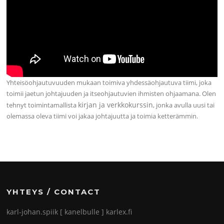
Yhteisöohjautuvuuden mukaan toimiva yhdessäohjautuva tiimi, joka
toimii jaetun johtajuuden ja itseohjautuvien ihmisten ohjaamana. Olen
kirjan ja verkkokurssin
tehnyt toimintamallista
, jonka avulla uusi tai
olemassa oleva tiimi voi jakaa johtajuutta ja toimia ketterämmin.
YHTEYS / CONTACT
karl-johan.spiik [ kanelbulle ] karlex.fi