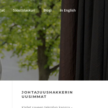
rjat
Säästölaskuri
Blogi
In English
JOHTAJUUSHAKKERIN
UUSIMMAT
Kädet saveen tekoälyn kanssa –