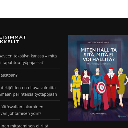
MEISIMMÄT
KKELIT
saveen tekoälyn kanssa – mitä
ti tapahtuu työpajassa?
paastoan?
ntekijöiden on oltava valmiita
maan perinteisiä työtapojaan
äätösvallan jakaminen
evan johtamisen ydin?
einen mittaaminen ei riitä