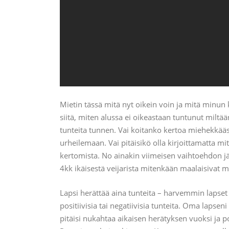
Mietin tässä mitä nyt oikein voin ja mitä min
siitä, miten alussa ei oikeastaan tuntunut milt
tunteita tunnen. Vai koitanko kertoa miehekkääs
urheilemaan. Vai pitäisikö olla kirjoittamatta m
kertomista. No ainakin viimeisen vaihtoehdon jä
4kk ikäisestä veijarista mitenkään maalaisivat
Lapsi herättää aina tunteita – harvemmin lapset 
positiivisia tai negatiivisia tunteita. Oma lapsen
pitäisi nukahtaa aikaisen herätyksen vuoksi ja po