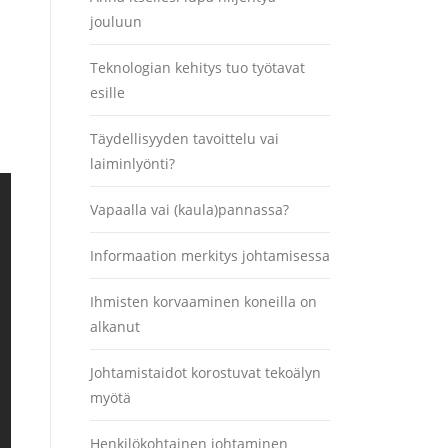
jouluun
Teknologian kehitys tuo työtavat
esille
Täydellisyyden tavoittelu vai
laiminlyönti?
Vapaalla vai (kaula)pannassa?
Informaation merkitys johtamisessa
Ihmisten korvaaminen koneilla on
alkanut
Johtamistaidot korostuvat tekoälyn
myötä
Henkilökohtainen johtaminen