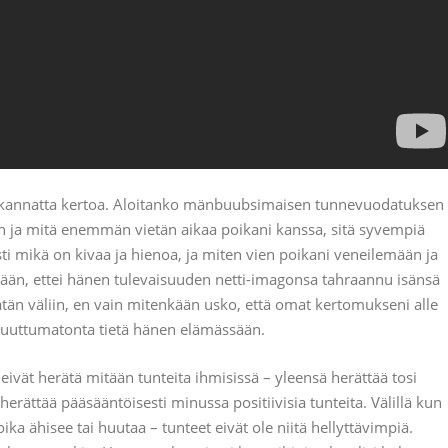
un kannatta kertoa. Aloitanko mänbuubsimaisen tunnevuodatuksen
ään ja mitä enemmän vietän aikaa poikani kanssa, sitä syvempiä
ti mikä on kivaa ja hienoa, ja miten vien poikani veneilemään ja
itään, ettei hänen tulevaisuuden netti-imagonsa tahraannu isänsä
tän väliin, en vain mitenkään usko, että omat kertomukseni alle
 muuttumatonta tietä hänen elämässään.
eivät herätä mitään tunteita ihmisissä – yleensä herättää tosi
i herättää pääsääntöisesti minussa positiivisia tunteita. Välillä kun
ika ähisee tai huutaa – tunteet eivät ole niitä hellyttävimpiä.