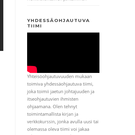
YHDESSÄOHJAUTUVA
TIIMI
Yhteisöohjautuvuuden mukaan
toimiva yhdessäohjautuva tiimi,
joka toimii jaetun johtajuuden ja
itseohjautuvien ihmisten
ohjaamana. Olen tehnyt
toimintamallista
kirjan ja
, jonka avulla uusi tai
verkkokurssin
olemassa oleva tiimi voi jakaa