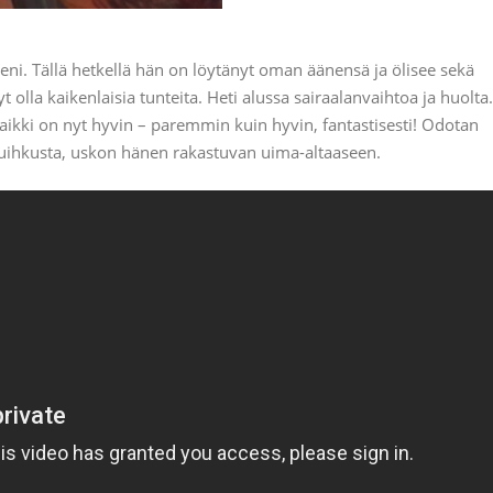
eni. Tällä hetkellä hän on löytänyt oman äänensä ja ölisee sekä
 olla kaikenlaisia tunteita. Heti alussa sairaalanvaihtoa ja huolta.
kaikki on nyt hyvin – paremmin kuin hyvin, fantastisesti! Odotan
 suihkusta, uskon hänen rakastuvan uima-altaaseen.