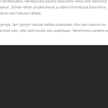
 herätessäkin. Herätysvalo paistoi kasvoihini enkä olisi halunnut
avat. Silmät vähän poukkoilevat ja sitten kiinnittyvät kasvoihini.
ä ei vain haluaisi lähteä.
ientä hymyä. Sen hymyn haluaa nähdä uudestaan. Kun sen naurun on
dä mitä vain, että saisi kuulla sen uudestaan. Semmoisia tunteita s