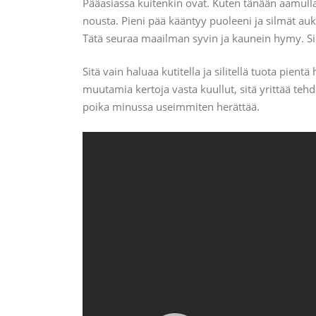
Pääasiassa kuitenkin ovat. Kuten tänään aamulla
nousta. Pieni pää kääntyy puoleeni ja silmät auke
Tätä seuraa maailman syvin ja kaunein hymy. Siit
Sitä vain haluaa kutitella ja silitellä tuota p
muutamia kertoja vasta kuullut, sitä yrittää teh
poika minussa useimmiten herättää.