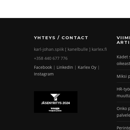
YHTEYS / CONTACT
VII
ARTI
karl-johan.spiik [ kanelbulle ] karlex.fi
Kädet 
+358 440 677 776
oikeas
Facebook
|
LinkedIn
|
Karlex Oy
|
Instagram
Miksi 
HR-työ
muutta
Onko p
palvel
Perint