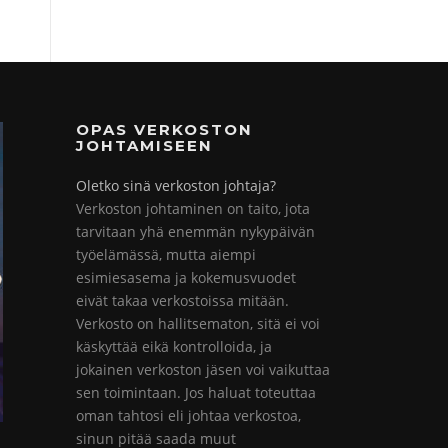
OPAS VERKOSTON
JOHTAMISEEN
Oletko sinä verkoston johtaja?
Verkoston johtaminen on taito, jota
tarvitaan yhä enemmän nykypäivän
työelämässä, mutta aiempi
esimiesasema ja kokemusvuodet
eivät takaa verkostoissa mitään.
Verkosto on hallitsematon, sitä ei voi
käskyttää eikä kontrolloida, ja
jokainen verkoston jäsen voi vaikuttaa
sen toimintaan. Jos haluat toteuttaa
oman tahtosi eli johtaa verkostoa,
sinun pitää saada muut