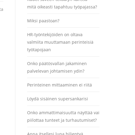
mitä oikeasti tapahtuu työpajassa?
ta
Miksi paastoan?
HR-työntekijöiden on oltava
valmiita muuttamaan perinteisiä
työtapojaan
Onko päätösvallan jakaminen
palvelevan johtamisen ydin?
Perinteinen mittaaminen ei riitä
Löydä sisäinen supersankarisi
Onko ammattimaisuutta näyttää vai
piilottaa tunteet ja turhautumiset?
Anna itsellesi lupa hiljentyä