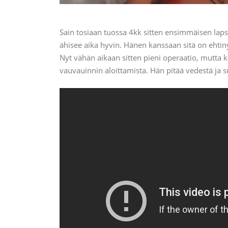
Sain tosiaan tuossa 4kk sitten ensimmäisen laps
ähisee aika hyvin. Hänen kanssaan sitä on ehtinyt
Nyt vähän aikaan sitten pieni operaatio, mutta 
vauvauinnin aloittamista. Hän pitää vedestä ja