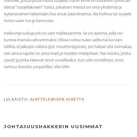
tilanteet, joissa pitää muita suojella. Pahin virhe on kuitenkin pimittää
tietoa ”suojellakseen” toista. Jokainen meistä on oma yksilönsä ja
kykeneväinen tekemään itse omat päätöksensä. Älä holhoa tai suojele
toista vaan tue ja kannusta.
Heikompi sukupuoli on vain mielessämme. Se on asenne, jolla voi
tuntea itsensä vahvemmaksi. Oikea voima tulee salilta tai korvien
väliltä, ei jalkojen välistä (psl. moottoripyörät). Jos haluat olla voimakas,
niin ainoa rajoite on oma mieli ja muiden mielipiteet. Tee asioita, joista
nautit ja jotka tekevät sinut onnelliseksi. Kun olet onnellinen, onni
tarttuu ihmisiin ympärilläsi. Win-Win
JULKAISTU:
AJATTELEMISEN AIHETTA
JOHTAJUUSHAKKERIN UUSIMMAT