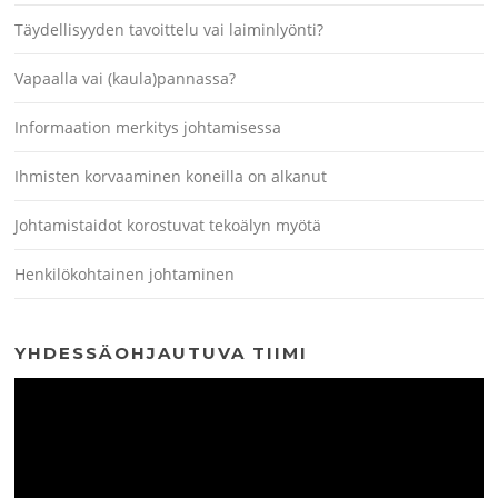
Täydellisyyden tavoittelu vai laiminlyönti?
Vapaalla vai (kaula)pannassa?
Informaation merkitys johtamisessa
Ihmisten korvaaminen koneilla on alkanut
Johtamistaidot korostuvat tekoälyn myötä
Henkilökohtainen johtaminen
YHDESSÄOHJAUTUVA TIIMI