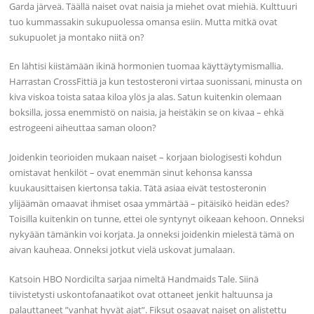
Garda järveä. Täällä naiset ovat naisia ja miehet ovat miehiä. Kulttuuri
tuo kummassakin sukupuolessa omansa esiin. Mutta mitkä ovat
sukupuolet ja montako niitä on?
En lähtisi kiistämään ikinä hormonien tuomaa käyttäytymismallia.
Harrastan CrossFittiä ja kun testosteroni virtaa suonissani, minusta on
kiva viskoa toista sataa kiloa ylös ja alas. Satun kuitenkin olemaan
boksilla, jossa enemmistö on naisia, ja heistäkin se on kivaa – ehkä
estrogeeni aiheuttaa saman oloon?
Joidenkin teorioiden mukaan naiset – korjaan biologisesti kohdun
omistavat henkilöt – ovat enemmän sinut kehonsa kanssa
kuukausittaisen kiertonsa takia. Tätä asiaa eivät testosteronin
ylijäämän omaavat ihmiset osaa ymmärtää – pitäisikö heidän edes?
Toisilla kuitenkin on tunne, ettei ole syntynyt oikeaan kehoon. Onneksi
nykyään tämänkin voi korjata. Ja onneksi joidenkin mielestä tämä on
aivan kauheaa. Onneksi jotkut vielä uskovat jumalaan.
Katsoin HBO Nordicilta sarjaa nimeltä Handmaids Tale. Siinä
tiivistetysti uskontofanaatikot ovat ottaneet jenkit haltuunsa ja
palauttaneet ”vanhat hyvät ajat”. Fiksut osaavat naiset on alistettu