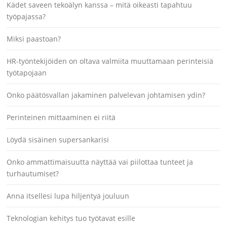
Kädet saveen tekoälyn kanssa – mitä oikeasti tapahtuu
työpajassa?
Miksi paastoan?
HR-työntekijöiden on oltava valmiita muuttamaan perinteisiä
työtapojaan
Onko päätösvallan jakaminen palvelevan johtamisen ydin?
Perinteinen mittaaminen ei riitä
Löydä sisäinen supersankarisi
Onko ammattimaisuutta näyttää vai piilottaa tunteet ja
turhautumiset?
Anna itsellesi lupa hiljentyä jouluun
Teknologian kehitys tuo työtavat esille