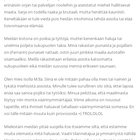
erinäisiin orjan tai palvelijan rooleihin ja aseistetut miehet hallitsevat
maata. Sarja on todella raaka ja brutaali, mutta herättää kauniisti.
Keneltäkään ei tule viedä pois heidän intohimoa tehdä asioita tai elää
toivomaansa elämää.
Meidän kotona on poikia ja tyttöjä, muttei kenenkään haluja tai
unelmia poljeta sukupuolen takia. Minä rakastan punaista ja pojallani
on (Ferrarin) punaiset rattaat, ostin juuri pinkkiä maalia autotallin
sisämaaliksi. Meillä rakastetaan erilaisia asioita katsomatta
sukupuoleen eikä meidän suvussa mennä erikseen saunaan.
Olen mies isolla M:llä. Siinä ei ole mitään pahaa olla mies tai nainen ja
tykätä miehisistä asioista. Minulle tulee surullinen olo siitä, ettei lapsia
enää saa sanoa pojiksi tai tytöiksi. Minua pelottaa, että maailmasta
löytyy niin monta väärinymmärtäjää. Viime aikoina on noussut
tapetille, että ihmiset haluavat tahallaan väärinymmärtää somessa. En
voi tälle mitään muuta kuin provosoida =) TROLOLOL
Mielestäni meidän pitää suojella itse itseämme siltä, että estämme
muita olemasta mitä haluavat. Vaatii tilannetajua ja ymmärrystä nähdä