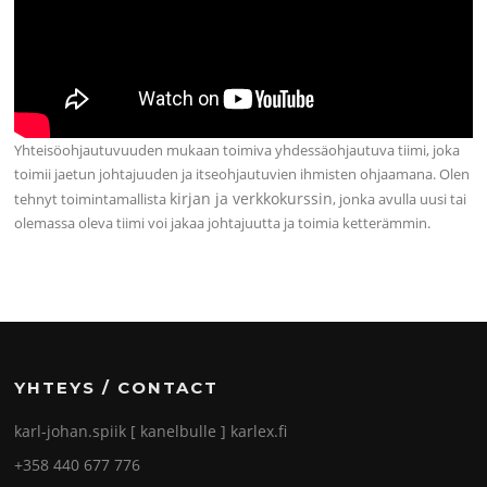
Yhteisöohjautuvuuden mukaan toimiva yhdessäohjautuva tiimi, joka
toimii jaetun johtajuuden ja itseohjautuvien ihmisten ohjaamana. Olen
kirjan ja verkkokurssin
tehnyt toimintamallista
, jonka avulla uusi tai
olemassa oleva tiimi voi jakaa johtajuutta ja toimia ketterämmin.
YHTEYS / CONTACT
karl-johan.spiik [ kanelbulle ] karlex.fi
+358 440 677 776