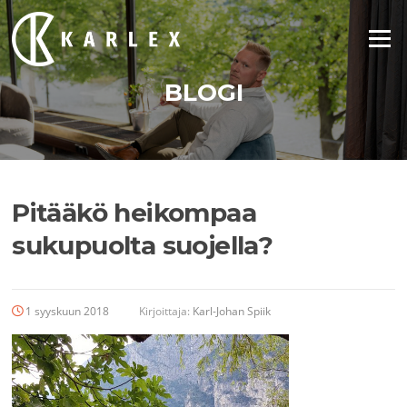
Siirry
suoraan
Valikko
sisältöön
BLOGI
Pitääkö heikompaa
sukupuolta suojella?
1 syyskuun 2018
Kirjoittaja:
Karl-Johan Spiik