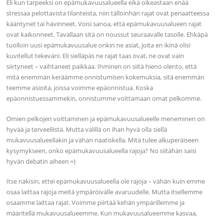
Eli kun tarpeeksi on epämukavuusalueella eikä oikeastaan enää
stressaa pelottavista tilanteista, niin tällöinhän rajat ovat periaatteessa
kääntynet tai hävinneet. Voisi sanoa, että epämukavuusalueen rajat
ovat kaikonneet. Tavallaan sitä on noussut seuraavalle tasolle. Ehkäpä
tuolloin uusi epämukavuusalue onkin ne asiat, joita en ikinä olisi
kuvitellut tekeväni. Eli sielläpäs ne rajat taas ovat, ne ovat vain
siirtyneet – vaihtaneet paikkaa. Ihminen on siitä hieno olento, että
mitä enemmän keräämme onnistumisen kokemuksia, sitä enemmän
teemme asioita, joissa voimme epäonnistua. Koska
epäonnistuessammekin, onnistumme voittamaan omat pelkomme.
Omien pelkojen voittaminen ja epämukavuusalueelle meneminen on
hyvää ja terveellistä. Mutta välillä on ihan hyvä olla siellä
mukavuusalueellakin ja vähän naatiskella. Mitä tulee alkuperäiseen
kysymykseen, onko epämukavuusalueella rajoja? No siitähän saisi
hyvän debatin aiheen =)
Itse näkisin, ettei epämukavuusalueella ole rajoja – vähän kuin emme
osaa laittaa rajoja meitä ympäröivälle avaruudelle. Mutta itsellemme
osaamme laittaa rajat. Voimme piirtää kehän ympärillemme ja
määritellä mukavuusalueemme. Kun mukavuusalueemme kasvaa,