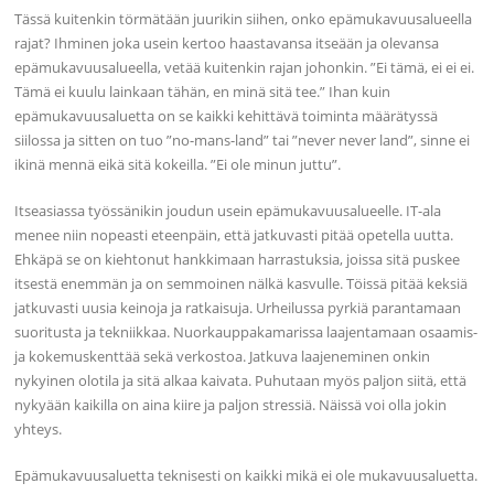
Tässä kuitenkin törmätään juurikin siihen, onko epämukavuusalueella
rajat? Ihminen joka usein kertoo haastavansa itseään ja olevansa
epämukavuusalueella, vetää kuitenkin rajan johonkin. ”Ei tämä, ei ei ei.
Tämä ei kuulu lainkaan tähän, en minä sitä tee.” Ihan kuin
epämukavuusaluetta on se kaikki kehittävä toiminta määrätyssä
siilossa ja sitten on tuo ”no-mans-land” tai ”never never land”, sinne ei
ikinä mennä eikä sitä kokeilla. ”Ei ole minun juttu”.
Itseasiassa työssänikin joudun usein epämukavuusalueelle. IT-ala
menee niin nopeasti eteenpäin, että jatkuvasti pitää opetella uutta.
Ehkäpä se on kiehtonut hankkimaan harrastuksia, joissa sitä puskee
itsestä enemmän ja on semmoinen nälkä kasvulle. Töissä pitää keksiä
jatkuvasti uusia keinoja ja ratkaisuja. Urheilussa pyrkiä parantamaan
suoritusta ja tekniikkaa. Nuorkauppakamarissa laajentamaan osaamis-
ja kokemuskenttää sekä verkostoa. Jatkuva laajeneminen onkin
nykyinen olotila ja sitä alkaa kaivata. Puhutaan myös paljon siitä, että
nykyään kaikilla on aina kiire ja paljon stressiä. Näissä voi olla jokin
yhteys.
Epämukavuusaluetta teknisesti on kaikki mikä ei ole mukavuusaluetta.