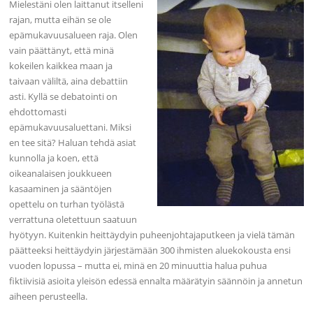
Mielestäni olen laittanut itselleni
rajan, mutta eihän se ole
epämukavuusalueen raja. Olen
vain päättänyt, että minä
kokeilen kaikkea maan ja
taivaan väliltä, aina debattiin
asti. Kyllä se debatointi on
ehdottomasti
epämukavuusaluettani. Miksi
en tee sitä? Haluan tehdä asiat
kunnolla ja koen, että
oikeanalaisen joukkueen
kasaaminen ja sääntöjen
opettelu on turhan työlästä
verrattuna oletettuun saatuun
hyötyyn. Kuitenkin heittäydyin puheenjohtajaputkeen ja vielä tämän
päätteeksi heittäydyin järjestämään 300 ihmisten aluekokousta ensi
vuoden lopussa – mutta ei, minä en 20 minuuttia halua puhua
fiktiivisiä asioita yleisön edessä ennalta määrätyin säännöin ja annetun
aiheen perusteella.