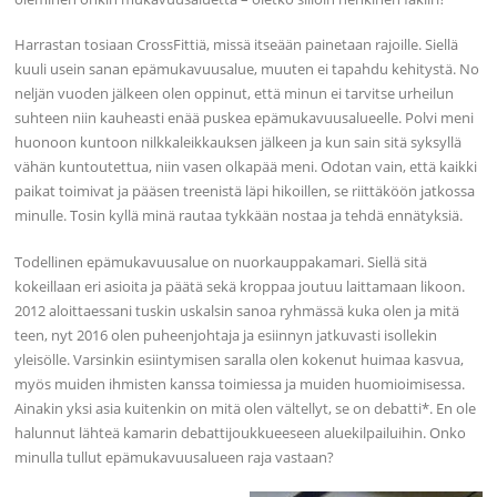
Harrastan tosiaan CrossFittiä, missä itseään painetaan rajoille. Siellä
kuuli usein sanan epämukavuusalue, muuten ei tapahdu kehitystä. No
neljän vuoden jälkeen olen oppinut, että minun ei tarvitse urheilun
suhteen niin kauheasti enää puskea epämukavuusalueelle. Polvi meni
huonoon kuntoon nilkkaleikkauksen jälkeen ja kun sain sitä syksyllä
vähän kuntoutettua, niin vasen olkapää meni. Odotan vain, että kaikki
paikat toimivat ja pääsen treenistä läpi hikoillen, se riittäköön jatkossa
minulle. Tosin kyllä minä rautaa tykkään nostaa ja tehdä ennätyksiä.
Todellinen epämukavuusalue on nuorkauppakamari. Siellä sitä
kokeillaan eri asioita ja päätä sekä kroppaa joutuu laittamaan likoon.
2012 aloittaessani tuskin uskalsin sanoa ryhmässä kuka olen ja mitä
teen, nyt 2016 olen puheenjohtaja ja esiinnyn jatkuvasti isollekin
yleisölle. Varsinkin esiintymisen saralla olen kokenut huimaa kasvua,
myös muiden ihmisten kanssa toimiessa ja muiden huomioimisessa.
Ainakin yksi asia kuitenkin on mitä olen vältellyt, se on debatti*. En ole
halunnut lähteä kamarin debattijoukkueeseen aluekilpailuihin. Onko
minulla tullut epämukavuusalueen raja vastaan?