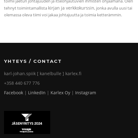
toimii jaetun johtajuuden ja itseohjautuvien ihmisten ohjaamana. Olen
kirjan ja verkkokurssin
tehnyt toimintamallista
, jonka avulla uusi tai
olemassa oleva tiimi voi jakaa johtajuutta ja toimia ketterämmin.
YHTEYS / CONTACT
karl-johan.spiik [ kanelbulle ] karlex.fi
+358 440 677 776
Facebook
|
LinkedIn
|
Karlex Oy
|
Instagram