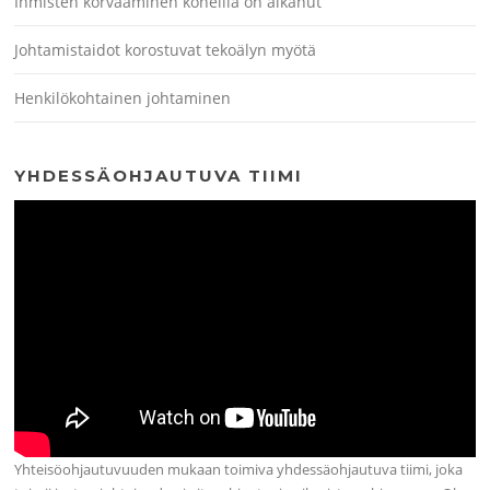
Ihmisten korvaaminen koneilla on alkanut
Johtamistaidot korostuvat tekoälyn myötä
Henkilökohtainen johtaminen
YHDESSÄOHJAUTUVA TIIMI
Yhteisöohjautuvuuden mukaan toimiva yhdessäohjautuva tiimi, joka