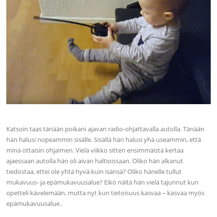
Katsoin taas tänään poikani ajavan radio-ohjattavalla autolla. Tänään
hän halusi nopeammin sisälle. Sisällä hän halusi yhä useammin, että
minä ottaisin ohjaimen. Vielä viikko sitten ensimmäistä kertaa
ajaessaan autolla hän oli aivan haltioissaan. Oliko hän alkanut
tiedostaa, ettei ole yhtä hyvä kuin isänsä? Oliko hänelle tullut
mukavuus- ja epämukavuusalue? Eikö näitä hän vielä tajunnut kun
opetteli kävelemään, mutta nyt kun tietoisuus kasvaa – kasvaa myös
epämukavuusalue.