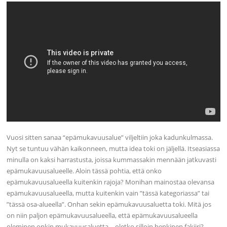
Vuosi sitten sanaa “epämukavuusalue” viljeltiin joka kadunkulmassa.
Nyt se tuntuu vähän kaikonneen, mutta idea toki on jäljellä. Itseasiassa
minulla on kaksi harrastusta, joissa kummassakin mennään jatkuvasti
epämukavuusalueelle. Aloin tässä pohtia, että onko
epämukavuusalueella kuitenkin rajoja? Monihan mainostaa olevansa
epämukavuusalueella, mutta kuitenkin vain ”tässä kategoriassa” tai
”tässä osa-alueella”. Onhan sekin epämukavuusaluetta toki. Mitä jos
on niin paljon epämukavuusalueella, että epämukavuusalueella
oleminen onkin mukavuusaluetta – oletko silloin henkinen fakiiri?