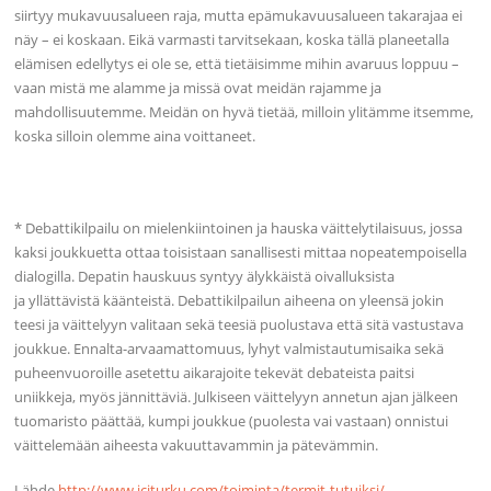
siirtyy mukavuusalueen raja, mutta epämukavuusalueen takarajaa ei
näy – ei koskaan. Eikä varmasti tarvitsekaan, koska tällä planeetalla
elämisen edellytys ei ole se, että tietäisimme mihin avaruus loppuu –
vaan mistä me alamme ja missä ovat meidän rajamme ja
mahdollisuutemme. Meidän on hyvä tietää, milloin ylitämme itsemme,
koska silloin olemme aina voittaneet.
* Debattikilpailu on mielenkiintoinen ja hauska väittelytilaisuus, jossa
kaksi joukkuetta ottaa toisistaan sanallisesti mittaa nopeatempoisella
dialogilla. Depatin hauskuus syntyy älykkäistä oivalluksista
ja yllättävistä käänteistä. Debattikilpailun aiheena on yleensä jokin
teesi ja väittelyyn valitaan sekä teesiä puolustava että sitä vastustava
joukkue. Ennalta-arvaamattomuus, lyhyt valmistautumisaika sekä
puheenvuoroille asetettu aikarajoite tekevät debateista paitsi
uniikkeja, myös jännittäviä. Julkiseen väittelyyn annetun ajan jälkeen
tuomaristo päättää, kumpi joukkue (puolesta vai vastaan) onnistui
väittelemään aiheesta vakuuttavammin ja pätevämmin.
Lähde
http://www.jciturku.com/toiminta/termit-tutuiksi/