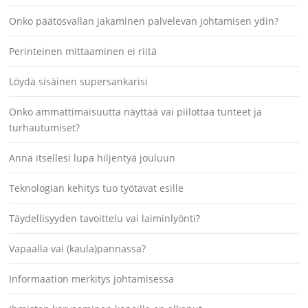
Onko päätösvallan jakaminen palvelevan johtamisen ydin?
Perinteinen mittaaminen ei riitä
Löydä sisäinen supersankarisi
Onko ammattimaisuutta näyttää vai piilottaa tunteet ja
turhautumiset?
Anna itsellesi lupa hiljentyä jouluun
Teknologian kehitys tuo työtavat esille
Täydellisyyden tavoittelu vai laiminlyönti?
Vapaalla vai (kaula)pannassa?
Informaation merkitys johtamisessa