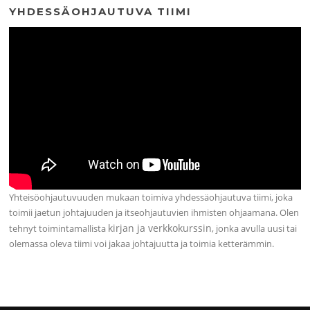
YHDESSÄOHJAUTUVA TIIMI
Yhteisöohjautuvuuden mukaan toimiva yhdessäohjautuva tiimi, joka
toimii jaetun johtajuuden ja itseohjautuvien ihmisten ohjaamana. Olen
kirjan ja verkkokurssin
tehnyt toimintamallista
, jonka avulla uusi tai
olemassa oleva tiimi voi jakaa johtajuutta ja toimia ketterämmin.