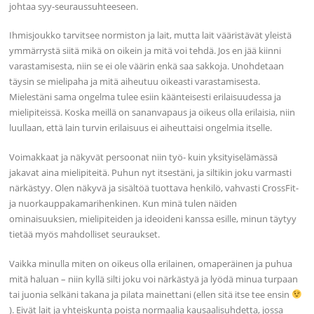
johtaa syy-seuraussuhteeseen.
Ihmisjoukko tarvitsee normiston ja lait, mutta lait vääristävät yleistä
ymmärrystä siitä mikä on oikein ja mitä voi tehdä. Jos en jää kiinni
varastamisesta, niin se ei ole väärin enkä saa sakkoja. Unohdetaan
täysin se mielipaha ja mitä aiheutuu oikeasti varastamisesta.
Mielestäni sama ongelma tulee esiin käänteisesti erilaisuudessa ja
mielipiteissä. Koska meillä on sananvapaus ja oikeus olla erilaisia, niin
luullaan, että lain turvin erilaisuus ei aiheuttaisi ongelmia itselle.
Voimakkaat ja näkyvät persoonat niin työ- kuin yksityiselämässä
jakavat aina mielipiteitä. Puhun nyt itsestäni, ja siltikin joku varmasti
närkästyy. Olen näkyvä ja sisältöä tuottava henkilö, vahvasti CrossFit-
ja nuorkauppakamarihenkinen. Kun minä tulen näiden
ominaisuuksien, mielipiteiden ja ideoideni kanssa esille, minun täytyy
tietää myös mahdolliset seuraukset.
Vaikka minulla miten on oikeus olla erilainen, omaperäinen ja puhua
mitä haluan – niin kyllä silti joku voi närkästyä ja lyödä minua turpaan
tai juonia selkäni takana ja pilata mainettani (ellen sitä itse tee ensin
). Eivät lait ja yhteiskunta poista normaalia kausaalisuhdetta, jossa