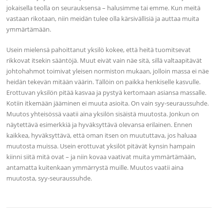
jokaisella teolla on seurauksensa – halusimme tai emme. Kun meitä
vastaan rikotaan, niin meidän tulee olla kärsivällisiä ja auttaa muita
ymmärtämään.
Usein mielensä pahoittanut yksilö kokee, että heitä tuomitsevat
rikkovat itsekin sääntöjä. Muut eivät vain näe sitä, sillä valtaapitävät
johtohahmot toimivat yleisen normiston mukaan, jolloin massa ei näe
heidän tekevän mitään väärin. Tällöin on paikka henkiselle kasvulle.
Erottuvan yksilön pitää kasvaa ja pystyä kertomaan asiansa massalle.
Kotiin itkemään jääminen ei muuta asioita. On vain syy-seuraussuhde.
Muutos yhteisössä vaatii aina yksilön sisäistä muutosta. Jonkun on
näytettävä esimerkkiä ja hyväksyttävä olevansa erilainen. Ennen
kaikkea, hyväksyttävä, että oman itsen on muututtava, jos haluaa
muutosta muissa. Usein erottuvat yksilöt pitävät kynsin hampain
kiinni siitä mitä ovat – ja niin kovaa vaativat muita ymmärtämään,
antamatta kuitenkaan ymmärrystä muille. Muutos vaatii aina
muutosta, syy-seuraussuhde.