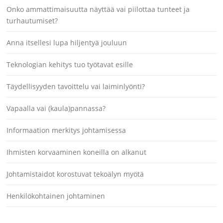
Onko ammattimaisuutta näyttää vai piilottaa tunteet ja
turhautumiset?
Anna itsellesi lupa hiljentyä jouluun
Teknologian kehitys tuo työtavat esille
Täydellisyyden tavoittelu vai laiminlyönti?
Vapaalla vai (kaula)pannassa?
Informaation merkitys johtamisessa
Ihmisten korvaaminen koneilla on alkanut
Johtamistaidot korostuvat tekoälyn myötä
Henkilökohtainen johtaminen