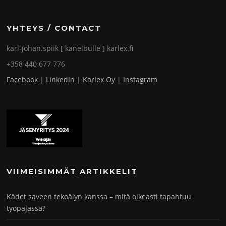
YHTEYS / CONTACT
karl-johan.spiik [ kanelbulle ] karlex.fi
+358 440 677 776
Facebook
|
LinkedIn
|
Karlex Oy
|
Instagram
VIIMEISIMMÄT ARTIKKELIT
Kädet saveen tekoälyn kanssa – mitä oikeasti tapahtuu
työpajassa?