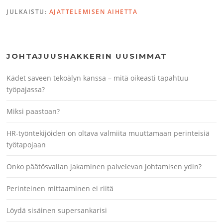
JULKAISTU:
AJATTELEMISEN AIHETTA
JOHTAJUUSHAKKERIN UUSIMMAT
Kädet saveen tekoälyn kanssa – mitä oikeasti tapahtuu
työpajassa?
Miksi paastoan?
HR-työntekijöiden on oltava valmiita muuttamaan perinteisiä
työtapojaan
Onko päätösvallan jakaminen palvelevan johtamisen ydin?
Perinteinen mittaaminen ei riitä
Löydä sisäinen supersankarisi