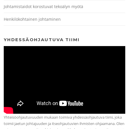
Johtamistaidot korostuvat tekoälyn myötä
Henkilökohtainen johtaminen
YHDESSÄOHJAUTUVA TIIMI
Yhteisöohjautuvuuden mukaan toimiva yhdessäohjautuva tiimi, joka
toimii jaetun johtajuuden ja itseohjautuvien ihmisten ohjaamana. Olen