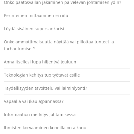
Onko päätösvallan jakaminen palvelevan johtamisen ydin?
Perinteinen mittaaminen ei riitä
Löydä sisäinen supersankarisi
Onko ammattimaisuutta näyttää vai piilottaa tunteet ja
turhautumiset?
Anna itsellesi lupa hiljentyä jouluun
Teknologian kehitys tuo työtavat esille
Täydellisyyden tavoittelu vai laiminlyönti?
Vapaalla vai (kaula)pannassa?
Informaation merkitys johtamisessa
Ihmisten korvaaminen koneilla on alkanut