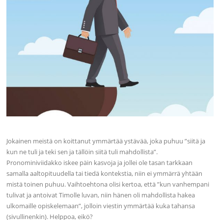
Jokainen meistä on koittanut ymmärtää ystävää, joka puhuu ”siitä ja
kun ne tuli ja teki sen ja tällöin siitä tuli mahdollista”.
Pronominiviidakko iskee päin kasvoja ja jollei ole tasan tarkkaan
samalla aaltopituudella tai tiedä kontekstia, niin ei ymmärrä yhtään
mistä toinen puhuu. Vaihtoehtona olisi kertoa, että ”kun vanhempani
tulivat ja antoivat Timolle luvan, niin hänen oli mahdollista hakea
ulkomaille opiskelemaan”, jolloin viestin ymmärtää kuka tahansa
(sivullinenkin). Helppoa, eikö?