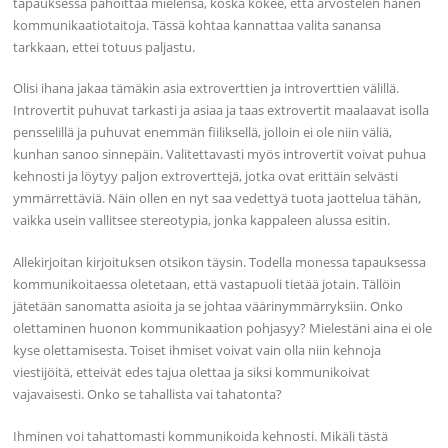
tapauksessa pahoittaa mielensä, koska kokee, että arvostelen hänen
kommunikaatiotaitoja. Tässä kohtaa kannattaa valita sanansa
tarkkaan, ettei totuus paljastu.
Olisi ihana jakaa tämäkin asia extroverttien ja introverttien välillä.
Introvertit puhuvat tarkasti ja asiaa ja taas extrovertit maalaavat isolla
pensselillä ja puhuvat enemmän fiiliksellä, jolloin ei ole niin väliä,
kunhan sanoo sinnepäin. Valitettavasti myös introvertit voivat puhua
kehnosti ja löytyy paljon extroverttejä, jotka ovat erittäin selvästi
ymmärrettäviä. Näin ollen en nyt saa vedettyä tuota jaottelua tähän,
vaikka usein vallitsee stereotypia, jonka kappaleen alussa esitin.
Allekirjoitan kirjoituksen otsikon täysin. Todella monessa tapauksessa
kommunikoitaessa oletetaan, että vastapuoli tietää jotain. Tällöin
jätetään sanomatta asioita ja se johtaa väärinymmärryksiin. Onko
olettaminen huonon kommunikaation pohjasyy? Mielestäni aina ei ole
kyse olettamisesta. Toiset ihmiset voivat vain olla niin kehnoja
viestijöitä, etteivät edes tajua olettaa ja siksi kommunikoivat
vajavaisesti. Onko se tahallista vai tahatonta?
Ihminen voi tahattomasti kommunikoida kehnosti. Mikäli tästä