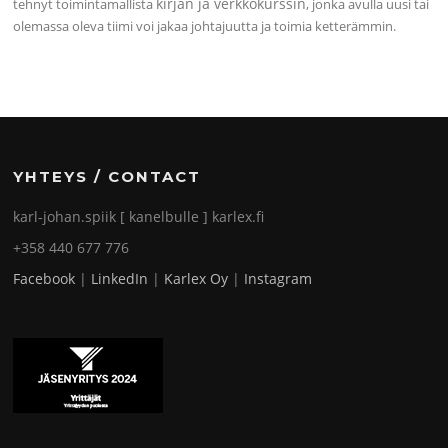
kirjan ja verkkokurssin
tehnyt toimintamallista
, jonka avulla uusi tai
olemassa oleva tiimi voi jakaa johtajuutta ja toimia ketterämmin.
YHTEYS / CONTACT
karl-johan.spiik [ kanelbulle ] karlex.fi
+358 440 677 776
Facebook
|
LinkedIn
|
Karlex Oy
|
Instagram