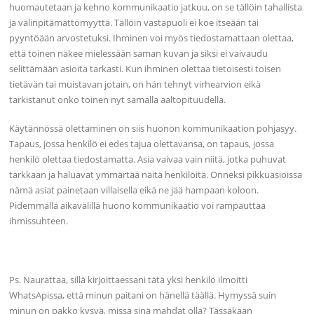
huomautetaan ja kehno kommunikaatio jatkuu, on se tällöin tahallista
ja välinpitämättömyyttä. Tällöin vastapuoli ei koe itseään tai
pyyntöään arvostetuksi. Ihminen voi myös tiedostamattaan olettaa,
että toinen näkee mielessään saman kuvan ja siksi ei vaivaudu
selittämään asioita tarkasti. Kun ihminen olettaa tietoisesti toisen
tietävän tai muistavan jotain, on hän tehnyt virhearvion eikä
tarkistanut onko toinen nyt samalla aaltopituudella.
Käytännössä olettaminen on siis huonon kommunikaation pohjasyy.
Tapaus, jossa henkilö ei edes tajua olettavansa, on tapaus, jossa
henkilö olettaa tiedostamatta. Asia vaivaa vain niitä, jotka puhuvat
tarkkaan ja haluavat ymmärtää näitä henkilöitä. Onneksi pikkuasioissa
nämä asiat painetaan villaisella eikä ne jää hampaan koloon.
Pidemmällä aikavälillä huono kommunikaatio voi rampauttaa
ihmissuhteen.
Ps. Naurattaa, sillä kirjoittaessani tätä yksi henkilö ilmoitti
WhatsApissa, että minun paitani on hänellä täällä. Hymyssä suin
minun on pakko kysyä, missä sinä mahdat olla? Tässäkään