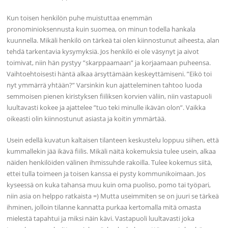
Kun toisen henkilön puhe muistuttaa enemmän
pronominioksennusta kuin suomea, on minun todella hankala
kuunnella. Mikäli henkilö on tärkeä tai olen kiinnostunut aiheesta, alan
tehdä tarkentavia kysymyksiä. Jos henkilö ei ole väsynyt ja aivot
toimivat, niin hän pystyy ”skarppaamaan” ja korjaamaan puheensa.
Vaihtoehtoisesti häntä alkaa ärsyttämään keskeyttämiseni. ”Eikö toi
nyt ymmärrä yhtään?” Varsinkin kun ajatteleminen tahtoo luoda
semmoisen pienen kiristyksen fiiliksen korvien väliin, niin vastapuoli
luultavasti kokee ja ajattelee ”tuo teki minulle ikävän olon”. Vaikka
oikeasti olin kiinnostunut asiasta ja koitin ymmärtää.
Usein edellä kuvatun kaltaisen tilanteen keskustelu loppuu siihen, että
kummallekin jää ikävä fiilis. Mikäli näitä kokemuksia tulee usein, alkaa
näiden henkilöiden välinen ihmissuhde rakoilla. Tulee kokemus siitä,
ettei tulla toimeen ja toisen kanssa ei pysty kommunikoimaan. Jos
kyseessä on kuka tahansa muu kuin oma puoliso, pomo tai työpari,
niin asia on helppo ratkaista =) Mutta useimmiten se on juuri se tärkeä
ihminen, jolloin tilanne kannatta purkaa kertomalla mitä omasta
mielestä tapahtui ja miksi näin kävi. Vastapuoli luultavasti joka