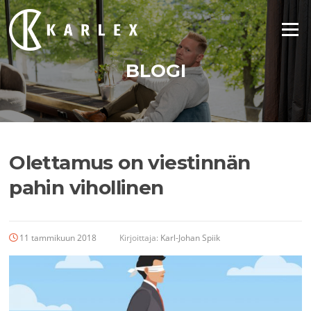
Siirry
suoraan
Valikko
sisältöön
BLOGI
Olettamus on viestinnän
pahin vihollinen
11 tammikuun 2018
Kirjoittaja:
Karl-Johan Spiik