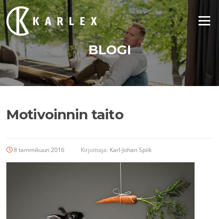
Siirry
suoraan
Valikko
sisältöön
BLOGI
Motivoinnin taito
8 tammikuun 2016
Kirjoittaja:
Karl-Johan Spiik