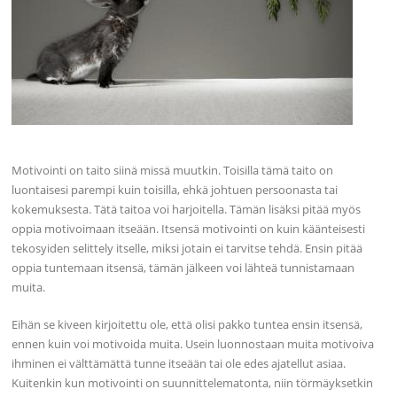
Motivointi on taito siinä missä muutkin. Toisilla tämä taito on
luontaisesi parempi kuin toisilla, ehkä johtuen persoonasta tai
kokemuksesta. Tätä taitoa voi harjoitella. Tämän lisäksi pitää myös
oppia motivoimaan itseään. Itsensä motivointi on kuin käänteisesti
tekosyiden selittely itselle, miksi jotain ei tarvitse tehdä. Ensin pitää
oppia tuntemaan itsensä, tämän jälkeen voi lähteä tunnistamaan
muita.
Eihän se kiveen kirjoitettu ole, että olisi pakko tuntea ensin itsensä,
ennen kuin voi motivoida muita. Usein luonnostaan muita motivoiva
ihminen ei välttämättä tunne itseään tai ole edes ajatellut asiaa.
Kuitenkin kun motivointi on suunnittelematonta, niin törmäyksetkin