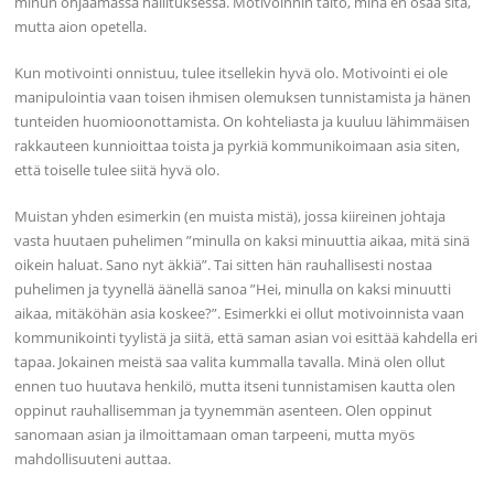
minun ohjaamassa hallituksessa. Motivoinnin taito, minä en osaa sitä,
mutta aion opetella.
Kun motivointi onnistuu, tulee itsellekin hyvä olo. Motivointi ei ole
manipulointia vaan toisen ihmisen olemuksen tunnistamista ja hänen
tunteiden huomioonottamista. On kohteliasta ja kuuluu lähimmäisen
rakkauteen kunnioittaa toista ja pyrkiä kommunikoimaan asia siten,
että toiselle tulee siitä hyvä olo.
Muistan yhden esimerkin (en muista mistä), jossa kiireinen johtaja
vasta huutaen puhelimen ”minulla on kaksi minuuttia aikaa, mitä sinä
oikein haluat. Sano nyt äkkiä”. Tai sitten hän rauhallisesti nostaa
puhelimen ja tyynellä äänellä sanoa ”Hei, minulla on kaksi minuutti
aikaa, mitäköhän asia koskee?”. Esimerkki ei ollut motivoinnista vaan
kommunikointi tyylistä ja siitä, että saman asian voi esittää kahdella eri
tapaa. Jokainen meistä saa valita kummalla tavalla. Minä olen ollut
ennen tuo huutava henkilö, mutta itseni tunnistamisen kautta olen
oppinut rauhallisemman ja tyynemmän asenteen. Olen oppinut
sanomaan asian ja ilmoittamaan oman tarpeeni, mutta myös
mahdollisuuteni auttaa.