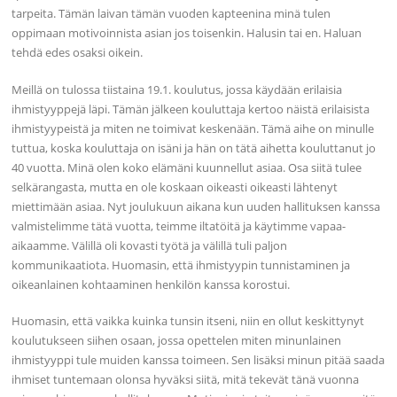
tarpeita. Tämän laivan tämän vuoden kapteenina minä tulen
oppimaan motivoinnista asian jos toisenkin. Halusin tai en. Haluan
tehdä edes osaksi oikein.
Meillä on tulossa tiistaina 19.1. koulutus, jossa käydään erilaisia
ihmistyyppejä läpi. Tämän jälkeen kouluttaja kertoo näistä erilaisista
ihmistyypeistä ja miten ne toimivat keskenään. Tämä aihe on minulle
tuttua, koska kouluttaja on isäni ja hän on tätä aihetta kouluttanut jo
40 vuotta. Minä olen koko elämäni kuunnellut asiaa. Osa siitä tulee
selkärangasta, mutta en ole koskaan oikeasti oikeasti lähtenyt
miettimään asiaa. Nyt joulukuun aikana kun uuden hallituksen kanssa
valmistelimme tätä vuotta, teimme iltatöitä ja käytimme vapaa-
aikaamme. Välillä oli kovasti työtä ja välillä tuli paljon
kommunikaatiota. Huomasin, että ihmistyypin tunnistaminen ja
oikeanlainen kohtaaminen henkilön kanssa korostui.
Huomasin, että vaikka kuinka tunsin itseni, niin en ollut keskittynyt
koulutukseen siihen osaan, jossa opettelen miten minunlainen
ihmistyyppi tule muiden kanssa toimeen. Sen lisäksi minun pitää saada
ihmiset tuntemaan olonsa hyväksi siitä, mitä tekevät tänä vuonna