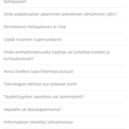
työtapojaan
Onko päätösvallan jakaminen palvelevan johtamisen ydin?
Perinteinen mittaaminen ei riitä
Löydä sisäinen supersankarisi
Onko ammattimaisuutta näyttää vai piilottaa tunteet ja
turhautumiset?
Anna itsellesi lupa hiljentyä jouluun
Teknologian kehitys tuo työtavat esille
Täydellisyyden tavoittelu vai laiminlyönti?
Vapaalla vai (kaula)pannassa?
Informaation merkitys johtamisessa