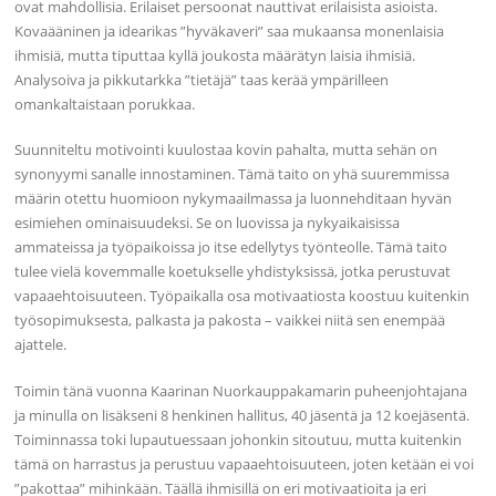
ovat mahdollisia. Erilaiset persoonat nauttivat erilaisista asioista.
Kovaääninen ja idearikas ”hyväkaveri” saa mukaansa monenlaisia
ihmisiä, mutta tiputtaa kyllä joukosta määrätyn laisia ihmisiä.
Analysoiva ja pikkutarkka ”tietäjä” taas kerää ympärilleen
omankaltaistaan porukkaa.
Suunniteltu motivointi kuulostaa kovin pahalta, mutta sehän on
synonyymi sanalle innostaminen. Tämä taito on yhä suuremmissa
määrin otettu huomioon nykymaailmassa ja luonnehditaan hyvän
esimiehen ominaisuudeksi. Se on luovissa ja nykyaikaisissa
ammateissa ja työpaikoissa jo itse edellytys työnteolle. Tämä taito
tulee vielä kovemmalle koetukselle yhdistyksissä, jotka perustuvat
vapaaehtoisuuteen. Työpaikalla osa motivaatiosta koostuu kuitenkin
työsopimuksesta, palkasta ja pakosta – vaikkei niitä sen enempää
ajattele.
Toimin tänä vuonna Kaarinan Nuorkauppakamarin puheenjohtajana
ja minulla on lisäkseni 8 henkinen hallitus, 40 jäsentä ja 12 koejäsentä.
Toiminnassa toki lupautuessaan johonkin sitoutuu, mutta kuitenkin
tämä on harrastus ja perustuu vapaaehtoisuuteen, joten ketään ei voi
”pakottaa” mihinkään. Täällä ihmisillä on eri motivaatioita ja eri