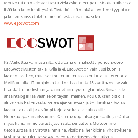
Motivointi on mielestäni tästä vielä askel eteenpäin. Kirjoitan aiheesta
lisää kun koen kehittyväni. Tiedätkö sinä minkälainen ihmistyyppi olet
ja kenen kanssa tulet toimeen? Testaa asia ilmaiseksi
www.egoswot.com
PS. Vaikuttaa varmasti siltä, että tämä oli maksettu puheenvuoro
EgoSwot sivuston takia. Kyllä ja ei. EgoSwot on vain uusi kuori ja
laajennus siihen, mitä isäni on muun muassa kouluttanut 35 vuotta.
Meillä on ollut IT-pohjainen testi netissä kohta 15 vuotta, nyt se vain
brändättiin uudestaan ja käännettiin myös englanniksi. Siinä ei ole
ansaintalogiikkaa vaan se on täysin ilmainen. Koulutuksen piti olla
aluksi vain hallitukselle, mutta ajanpuutteen ja koulutuksen hyvän
laadun takia oli järkevämpi tarjota se kaikille halukkaille
Nuorkauppakamarissamme. Olemme oppimisorganisaatio ja isäni on
myös kamarimme perustajäsen sekä senaattori. Me tuomme
tietoisuuttaa ja sivistystä ihmisinä, yksilöinä, henkilöinä, yhdistyksenä
ja yhteisönä. Olen tässä 4 vuoden kamarijäsenyyden aikana