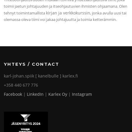
toimii jaetun johtajuuden ja itseohjautuvien ihmisten ohjaamana. Olen
kirjan ja verkkokurssin
tehnyt toimintamallista
, jonka avulla uusi tai
olemassa oleva tiimi voi jakaa johtajuutta ja toimia ketterämmin.
YHTEYS / CONTACT
karl-johan.spiik [ kanelbulle ] karlex.fi
+358 440 677 776
Facebook
|
LinkedIn
|
Karlex Oy
|
Instagram