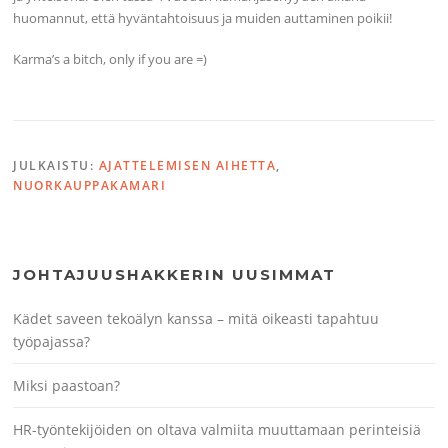
huomannut, että hyväntahtoisuus ja muiden auttaminen poikii!
Karma’s a bitch, only if you are =)
JULKAISTU:
AJATTELEMISEN AIHETTA
,
NUORKAUPPAKAMARI
JOHTAJUUSHAKKERIN UUSIMMAT
Kädet saveen tekoälyn kanssa – mitä oikeasti tapahtuu
työpajassa?
Miksi paastoan?
HR-työntekijöiden on oltava valmiita muuttamaan perinteisiä