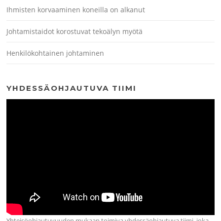
Ihmisten korvaaminen koneilla on alkanut
Johtamistaidot korostuvat tekoälyn myötä
Henkilökohtainen johtaminen
YHDESSÄOHJAUTUVA TIIMI
Yhteisöohjautuvuuden mukaan toimiva yhdessäohjautuva tiimi, joka