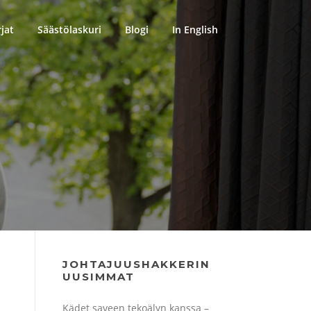
rjat
Säästölaskuri
Blogi
In English
JOHTAJUUSHAKKERIN
UUSIMMAT
Kädet saveen tekoälyn kanssa –