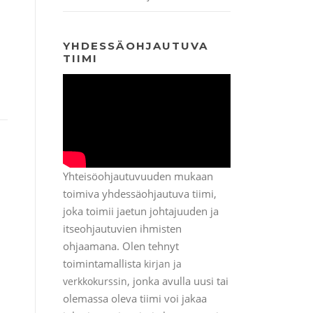
YHDESSÄOHJAUTUVA
TIIMI
Yhteisöohjautuvuuden mukaan
toimiva yhdessäohjautuva tiimi,
joka toimii jaetun johtajuuden ja
itseohjautuvien ihmisten
ohjaamana. Olen tehnyt
toimintamallista
kirjan ja
, jonka avulla uusi tai
verkkokurssin
olemassa oleva tiimi voi jakaa