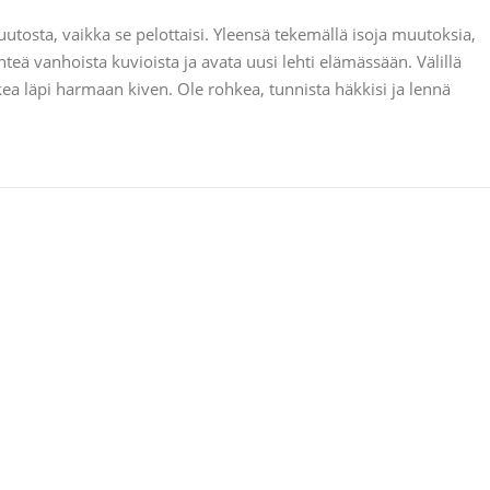
tosta, vaikka se pelottaisi. Yleensä tekemällä isoja muutoksia,
hteä vanhoista kuvioista ja avata uusi lehti elämässään. Välillä
kea läpi harmaan kiven. Ole rohkea, tunnista häkkisi ja lennä