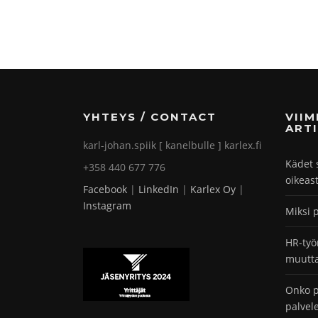
YHTEYS / CONTACT
VII
ARTI
karl-johan.spiik [ kanelbulle ] karlex.fi
Kädet 
+358 440 677 776
oikeas
Facebook
|
LinkedIn
|
Karlex Oy
|
Instagram
Miksi 
HR-työ
muutta
Onko p
palvel