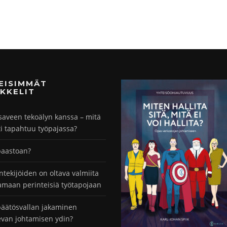
MEISIMMÄT
KKELIT
saveen tekoälyn kanssa – mitä
ti tapahtuu työpajassa?
paastoan?
ntekijöiden on oltava valmiita
maan perinteisiä työtapojaan
äätösvallan jakaminen
evan johtamisen ydin?