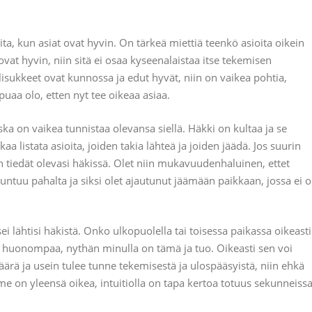
ta, kun asiat ovat hyvin. On tärkeä miettiä teenkö asioita oikein
 ovat hyvin, niin sitä ei osaa kyseenalaistaa itse tekemisen
 lisukkeet ovat kunnossa ja edut hyvät, niin on vaikea pohtia,
uaa olo, etten nyt tee oikeaa asiaa.
a on vaikea tunnistaa olevansa siellä. Häkki on kultaa ja se
kaa listata asioita, joiden takia lähteä ja joiden jäädä. Jos suurin
in tiedät olevasi häkissä. Olet niin mukavuudenhaluinen, ettet
tuntuu pahalta ja siksi olet ajautunut jäämään paikkaan, jossa ei o
lähtisi häkistä. Onko ulkopuolella tai toisessa paikassa oikeasti
ä huonompaa, nythän minulla on tämä ja tuo. Oikeasti sen voi
äärä ja usein tulee tunne tekemisestä ja ulospääsyistä, niin ehkä
me on yleensä oikea, intuitiolla on tapa kertoa totuus sekunneiss