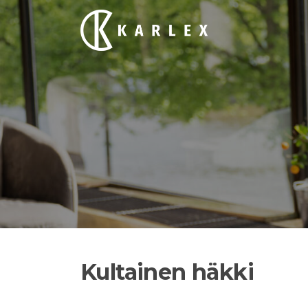
Siirry
suoraan
sisältöön
Kultainen häkki