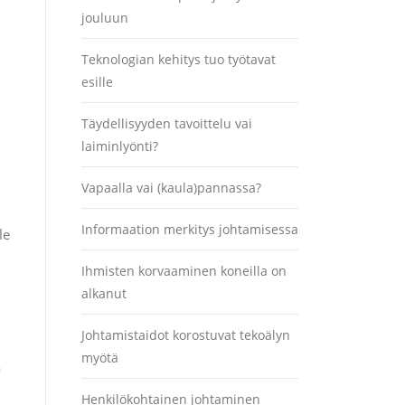
jouluun
Teknologian kehitys tuo työtavat
esille
Täydellisyyden tavoittelu vai
laiminlyönti?
Vapaalla vai (kaula)pannassa?
Informaation merkitys johtamisessa
le
Ihmisten korvaaminen koneilla on
alkanut
Johtamistaidot korostuvat tekoälyn
myötä
a
Henkilökohtainen johtaminen