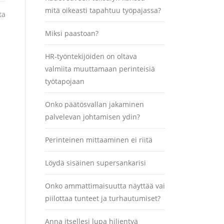
mitä oikeasti tapahtuu työpajassa?
ta
Miksi paastoan?
HR-työntekijöiden on oltava
valmiita muuttamaan perinteisiä
työtapojaan
Onko päätösvallan jakaminen
palvelevan johtamisen ydin?
Perinteinen mittaaminen ei riitä
Löydä sisäinen supersankarisi
Onko ammattimaisuutta näyttää vai
piilottaa tunteet ja turhautumiset?
Anna itsellesi lupa hiljentyä