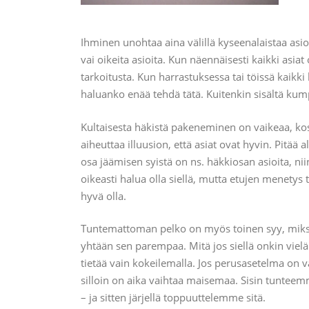
Ihminen unohtaa aina välillä kyseenalaistaa asioi
vai oikeita asioita. Kun näennäisesti kaikki asiat
tarkoitusta. Kun harrastuksessa tai töissä kaikki
haluanko enää tehdä tätä. Kuitenkin sisältä kump
Kultaisesta häkistä pakeneminen on vaikeaa, kosk
aiheuttaa illuusion, että asiat ovat hyvin. Pitää al
osa jäämisen syistä on ns. häkkiosan asioita, ni
oikeasti halua olla siellä, mutta etujen menetys 
hyvä olla.
Tuntemattoman pelko on myös toinen syy, miksei 
yhtään sen parempaa. Mitä jos siellä onkin viel
tietää vain kokeilemalla. Jos perusasetelma on v
silloin on aika vaihtaa maisemaa. Sisin tunteem
– ja sitten järjellä toppuuttelemme sitä.