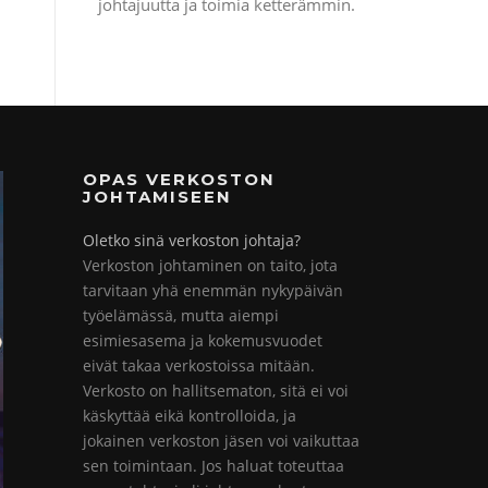
johtajuutta ja toimia ketterämmin.
OPAS VERKOSTON
JOHTAMISEEN
Oletko sinä verkoston johtaja?
Verkoston johtaminen on taito, jota
tarvitaan yhä enemmän nykypäivän
työelämässä, mutta aiempi
esimiesasema ja kokemusvuodet
eivät takaa verkostoissa mitään.
Verkosto on hallitsematon, sitä ei voi
käskyttää eikä kontrolloida, ja
jokainen verkoston jäsen voi vaikuttaa
sen toimintaan. Jos haluat toteuttaa