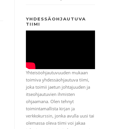
YHDESSÄOHJAUTUVA
TIIMI
Yhteisöohjautuvuuden mukaan
toimiva yhdessäohjautuva tiimi,
joka toimii jaetun johtajuuden ja
itseohjautuvien ihmisten
ohjaamana. Olen tehnyt
toimintamallista
kirjan ja
, jonka avulla uusi tai
verkkokurssin
olemassa oleva tiimi voi jakaa