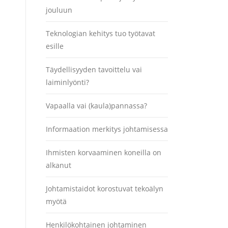
jouluun
Teknologian kehitys tuo työtavat
esille
Täydellisyyden tavoittelu vai
laiminlyönti?
Vapaalla vai (kaula)pannassa?
Informaation merkitys johtamisessa
Ihmisten korvaaminen koneilla on
alkanut
Johtamistaidot korostuvat tekoälyn
myötä
Henkilökohtainen johtaminen