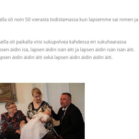
kalla oli noin 50 vierasta todistamassa kun lapsemme sai nimen ja
psella oli paikalla viisi sukupolvea kahdessa eri sukuhaarassa
psen äidin isä, lapsen äidin isän äiti ja lapsen äidin isän isän äiti.
apsen äidin äidin äiti sekä lapsen äidin äidin äidin äiti.