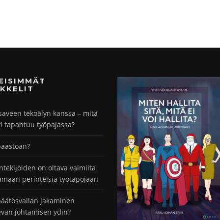
MEISIMMÄT
KKELIT
saveen tekoälyn kanssa – mitä
ti tapahtuu työpajassa?
paastoan?
ntekijöiden on oltava valmiita
maan perinteisiä työtapojaan
äätösvallan jakaminen
evan johtamisen ydin?