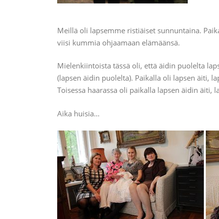
Meillä oli lapsemme ristiäiset sunnuntaina. Pai
viisi kummia ohjaamaan elämäänsä.
Mielenkiintoista tässä oli, että äidin puolelta la
(lapsen äidin puolelta). Paikalla oli lapsen äiti, la
Toisessa haarassa oli paikalla lapsen äidin äiti, l
Aika huisia…