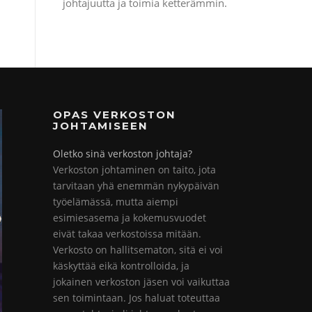
johtajuutta ja toimia ketterämmin.
OPAS VERKOSTON
JOHTAMISEEN
Oletko sinä verkoston johtaja?
Verkoston johtaminen on taito, jota
tarvitaan yhä enemmän nykypäivän
työelämässä, mutta aiempi
esimiesasema ja kokemusvuodet
eivät takaa verkostoissa mitään.
Verkosto on hallitsematon, sitä ei voi
käskyttää eikä kontrolloida, ja
jokainen verkoston jäsen voi vaikuttaa
sen toimintaan. Jos haluat toteuttaa