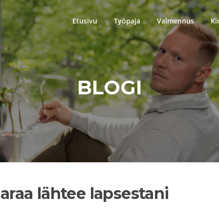
Etusivu
Työpaja
Valmennus
Ki
BLOGI
aaraa lähtee lapsestani