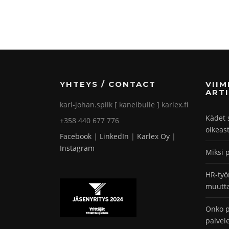
YHTEYS / CONTACT
VII
ARTI
karl-johan.spiik [ kanelbulle ] karlex.fi
Kädet 
+358 440 677 776
oikeas
Facebook
|
LinkedIn
|
Karlex Oy
|
Instagram
Miksi 
HR-työ
muutta
Onko p
palvel