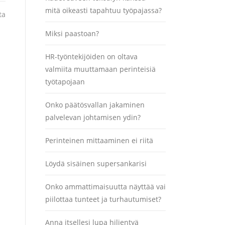
mitä oikeasti tapahtuu työpajassa?
ta
Miksi paastoan?
HR-työntekijöiden on oltava
valmiita muuttamaan perinteisiä
työtapojaan
Onko päätösvallan jakaminen
palvelevan johtamisen ydin?
Perinteinen mittaaminen ei riitä
Löydä sisäinen supersankarisi
Onko ammattimaisuutta näyttää vai
piilottaa tunteet ja turhautumiset?
Anna itsellesi lupa hiljentyä