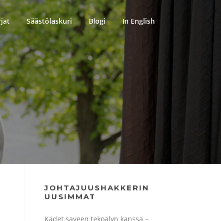
rjat
Säästölaskuri
Blogi
In English
JOHTAJUUSHAKKERIN
UUSIMMAT
Kädet saveen tekoälyn kanssa –