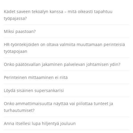
Kädet saveen tekoälyn kanssa – mitä oikeasti tapahtuu
työpajassa?
Miksi paastoan?
HR-työntekijöiden on oltava valmiita muuttamaan perinteisiä
työtapojaan
Onko päätösvallan jakaminen palvelevan johtamisen ydin?
Perinteinen mittaaminen ei riitä
Löydä sisäinen supersankarisi
Onko ammattimaisuutta näyttää vai piilottaa tunteet ja
turhautumiset?
Anna itsellesi lupa hiljentyä jouluun