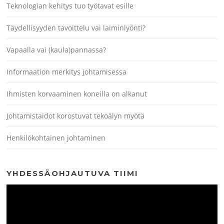
Teknologian kehitys tuo työtavat esille
Täydellisyyden tavoittelu vai laiminlyönti?
Vapaalla vai (kaula)pannassa?
Informaation merkitys johtamisessa
Ihmisten korvaaminen koneilla on alkanut
Johtamistaidot korostuvat tekoälyn myötä
Henkilökohtainen johtaminen
YHDESSÄOHJAUTUVA TIIMI