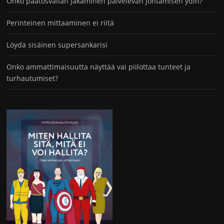
Onko päätösvallan jakaminen palvelevan johtamisen ydin?
Perinteinen mittaaminen ei riitä
Löydä sisäinen supersankarisi
Onko ammattimaisuutta näyttää vai piilottaa tunteet ja
turhautumiset?