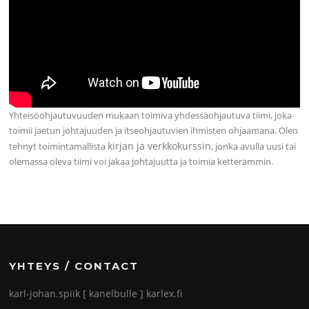
Yhteisöohjautuvuuden mukaan toimiva yhdessäohjautuva tiimi, joka
toimii jaetun johtajuuden ja itseohjautuvien ihmisten ohjaamana. Olen
kirjan ja verkkokurssin
tehnyt toimintamallista
, jonka avulla uusi tai
olemassa oleva tiimi voi jakaa johtajuutta ja toimia ketterämmin.
YHTEYS / CONTACT
karl-johan.spiik [ kanelbulle ] karlex.fi