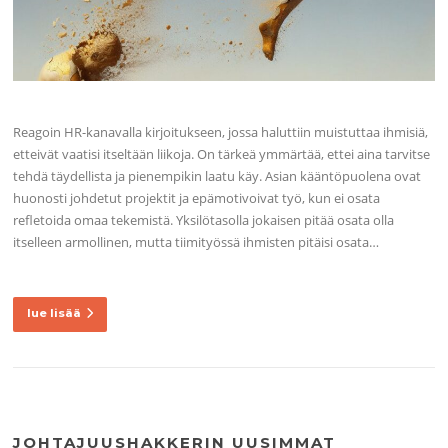
Reagoin HR-kanavalla kirjoitukseen, jossa haluttiin muistuttaa ihmisiä,
etteivät vaatisi itseltään liikoja. On tärkeä ymmärtää, ettei aina tarvitse
tehdä täydellista ja pienempikin laatu käy. Asian kääntöpuolena ovat
huonosti johdetut projektit ja epämotivoivat työ, kun ei osata
refletoida omaa tekemistä. Yksilötasolla jokaisen pitää osata olla
itselleen armollinen, mutta tiimityössä ihmisten pitäisi osata…
lue lisää
JOHTAJUUSHAKKERIN UUSIMMAT