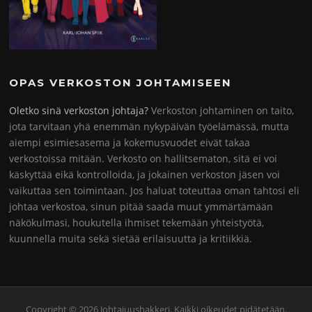
OPAS VERKOSTON JOHTAMISEEN
Oletko sinä verkoston johtaja?
Verkoston johtaminen on taito,
jota tarvitaan yhä enemmän nykypäivän työelämässä, mutta
aiempi esimiesasema ja kokemusvuodet eivät takaa
verkostoissa mitään. Verkosto on hallitsematon, sitä ei voi
käskyttää eikä kontrolloida, ja jokainen verkoston jäsen voi
vaikuttaa sen toimintaan. Jos haluat toteuttaa oman tahtosi eli
johtaa verkostoa, sinun pitää saada muut ymmärtämään
näkökulmasi, houkutella ihmiset tekemään yhteistyötä,
kuunnella muita sekä sietää erilaisuutta ja kritiikkiä.
Copyright © 2026 Johtajuushakkeri. Kaikki oikeudet pidätetään.