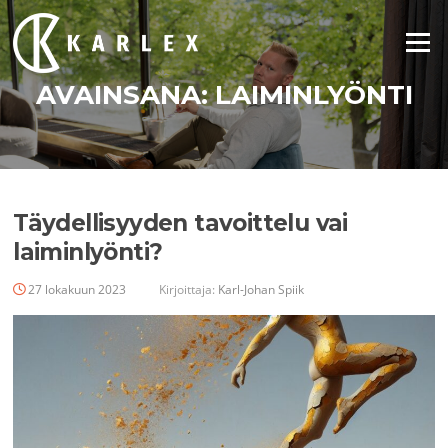
Siirry
suoraan
Valikko
sisältöön
AVAINSANA:
LAIMINLYÖNTI
Täydellisyyden tavoittelu vai
laiminlyönti?
27 lokakuun 2023
Kirjoittaja:
Karl-Johan Spiik