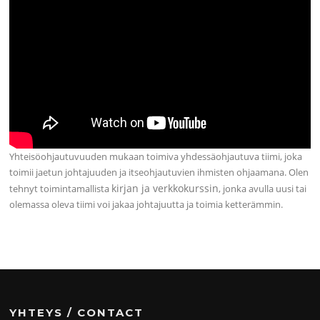
Yhteisöohjautuvuuden mukaan toimiva yhdessäohjautuva tiimi, joka
toimii jaetun johtajuuden ja itseohjautuvien ihmisten ohjaamana. Olen
kirjan ja verkkokurssin
tehnyt toimintamallista
, jonka avulla uusi tai
olemassa oleva tiimi voi jakaa johtajuutta ja toimia ketterämmin.
YHTEYS / CONTACT