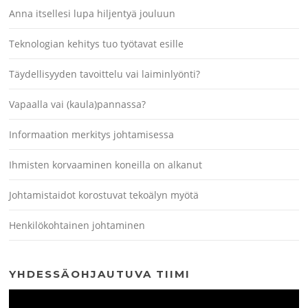
Anna itsellesi lupa hiljentyä jouluun
Teknologian kehitys tuo työtavat esille
Täydellisyyden tavoittelu vai laiminlyönti?
Vapaalla vai (kaula)pannassa?
Informaation merkitys johtamisessa
Ihmisten korvaaminen koneilla on alkanut
Johtamistaidot korostuvat tekoälyn myötä
Henkilökohtainen johtaminen
YHDESSÄOHJAUTUVA TIIMI