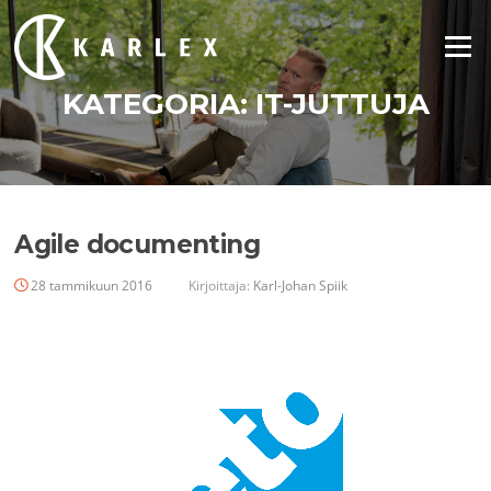
Siirry
suoraan
Valikko
sisältöön
KATEGORIA:
IT-JUTTUJA
Agile documenting
28 tammikuun 2016
Kirjoittaja:
Karl-Johan Spiik