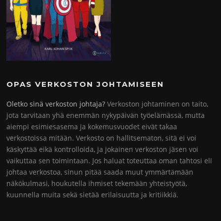
OPAS VERKOSTON JOHTAMISEEN
Oletko sinä verkoston johtaja?
Verkoston johtaminen on taito,
jota tarvitaan yhä enemmän nykypäivän työelämässä, mutta
aiempi esimiesasema ja kokemusvuodet eivät takaa
verkostoissa mitään. Verkosto on hallitsematon, sitä ei voi
käskyttää eikä kontrolloida, ja jokainen verkoston jäsen voi
vaikuttaa sen toimintaan. Jos haluat toteuttaa oman tahtosi eli
johtaa verkostoa, sinun pitää saada muut ymmärtämään
näkökulmasi, houkutella ihmiset tekemään yhteistyötä,
kuunnella muita sekä sietää erilaisuutta ja kritiikkiä.