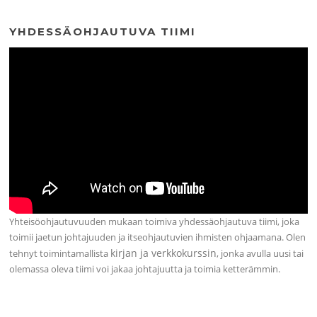
YHDESSÄOHJAUTUVA TIIMI
Yhteisöohjautuvuuden mukaan toimiva yhdessäohjautuva tiimi, joka
toimii jaetun johtajuuden ja itseohjautuvien ihmisten ohjaamana. Olen
kirjan ja verkkokurssin
tehnyt toimintamallista
, jonka avulla uusi tai
olemassa oleva tiimi voi jakaa johtajuutta ja toimia ketterämmin.