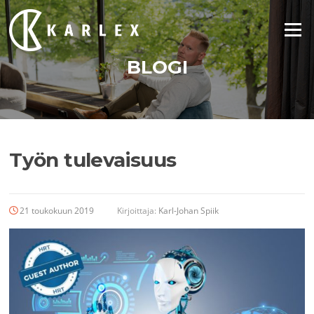
Siirry
suoraan
Valikko
sisältöön
BLOGI
Työn tulevaisuus
21 toukokuun 2019
Kirjoittaja:
Karl-Johan Spiik