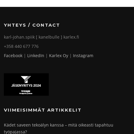
YHTEYS / CONTACT
karl-johan.spiik [ kanelbulle ] karlex.fi
+358 440 677 776
Facebook
|
LinkedIn
|
Karlex Oy
|
Instagram
VIIMEISIMMÄT ARTIKKELIT
Kädet saveen tekoälyn kanssa – mitä oikeasti tapahtuu
työpajassa?