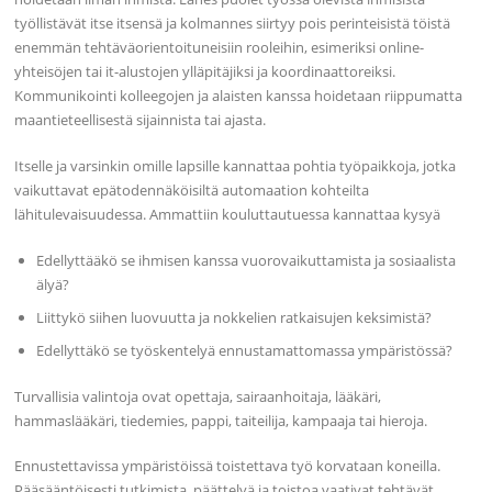
työllistävät itse itsensä ja kolmannes siirtyy pois perinteisistä töistä
enemmän tehtäväorientoituneisiin rooleihin, esimeriksi online-
yhteisöjen tai it-alustojen ylläpitäjiksi ja koordinaattoreiksi.
Kommunikointi kolleegojen ja alaisten kanssa hoidetaan riippumatta
maantieteellisestä sijainnista tai ajasta.
Itselle ja varsinkin omille lapsille kannattaa pohtia työpaikkoja, jotka
vaikuttavat epätodennäköisiltä automaation kohteilta
lähitulevaisuudessa. Ammattiin kouluttautuessa kannattaa kysyä
Edellyttääkö se ihmisen kanssa vuorovaikuttamista ja sosiaalista
älyä?
Liittykö siihen luovuutta ja nokkelien ratkaisujen keksimistä?
Edellyttäkö se työskentelyä ennustamattomassa ympäristössä?
Turvallisia valintoja ovat opettaja, sairaanhoitaja, lääkäri,
hammaslääkäri, tiedemies, pappi, taiteilija, kampaaja tai hieroja.
Ennustettavissa ympäristöissä toistettava työ korvataan koneilla.
Pääsääntöisesti tutkimista, päättelyä ja toistoa vaativat tehtävät