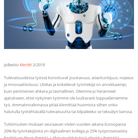
Julkaistu
Meriitti
2/2019
Tulevaisuudessa työssä korostuvat joustavuus, asiantuntijuus, nopeus
ja innovaatiivisuus. Utelias ja kokeilevat työntekijä on arvokkaampi,
kuin perinteinen ahkera ja täsmällinen. Olemme jo heränneet
ajatukseen, ettei nykyinen työmme ole luultavasti loppuelämämme
työ. Ammatinvalinnassa pitää kiinnittää huomiota siihen onko
halutulla työtehtävällä tulevaisuutta tai kilpaileeko se tekoälyn kanssa.
Tutkimusten mukaan seuraavan viiden vuoden aikana Euroopassa
20%:lla työntekijöistä on digitaalinen kollega ja 25% työprosesseista
hoidetaan ilman ihmistä. Lähes puolet työssä olevista ihmisistä