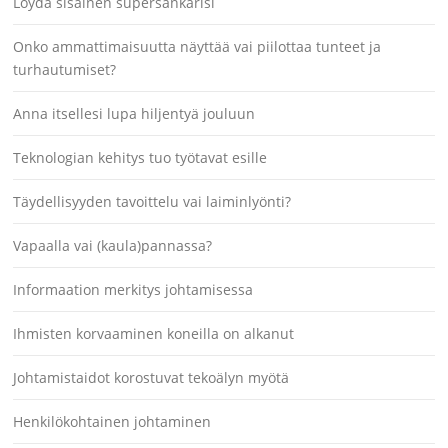
Löydä sisäinen supersankarisi
Onko ammattimaisuutta näyttää vai piilottaa tunteet ja
turhautumiset?
Anna itsellesi lupa hiljentyä jouluun
Teknologian kehitys tuo työtavat esille
Täydellisyyden tavoittelu vai laiminlyönti?
Vapaalla vai (kaula)pannassa?
Informaation merkitys johtamisessa
Ihmisten korvaaminen koneilla on alkanut
Johtamistaidot korostuvat tekoälyn myötä
Henkilökohtainen johtaminen