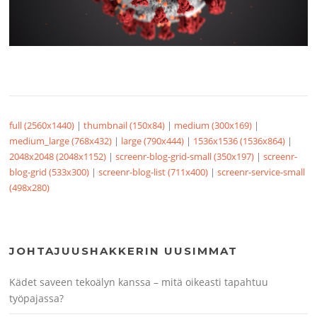
full (2560x1440)
|
thumbnail (150x84)
|
medium (300x169)
|
medium_large (768x432)
|
large (790x444)
|
1536x1536 (1536x864)
|
2048x2048 (2048x1152)
|
screenr-blog-grid-small (350x197)
|
screenr-
blog-grid (533x300)
|
screenr-blog-list (711x400)
|
screenr-service-small
(498x280)
JOHTAJUUSHAKKERIN UUSIMMAT
Kädet saveen tekoälyn kanssa – mitä oikeasti tapahtuu
työpajassa?