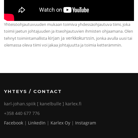
Yhteisöohjautuvuuden mukaan toimiva yhdessäohjautuva tiimi, joka
toimii jaetun johtajuuden ja itseohjautuvien ihmisten ohjaamana. Olen
kirjan ja verkkokurssin
tehnyt toimintamallista
, jonka avulla uusi tai
olemassa oleva tiimi voi jakaa johtajuutta ja toimia ketterämmin.
YHTEYS / CONTACT
karl-johan.spiik [ kanelbulle ] karlex.fi
+358 440 677 776
Facebook
|
LinkedIn
|
Karlex Oy
|
Instagram