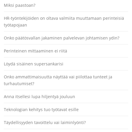
Miksi paastoan?
HR-työntekijöiden on oltava valmiita muuttamaan perinteisiä
työtapojaan
Onko päätösvallan jakaminen palvelevan johtamisen ydin?
Perinteinen mittaaminen ei riitä
Löydä sisäinen supersankarisi
Onko ammattimaisuutta näyttää vai piilottaa tunteet ja
turhautumiset?
Anna itsellesi lupa hiljentyä jouluun
Teknologian kehitys tuo työtavat esille
Täydellisyyden tavoittelu vai laiminlyönti?