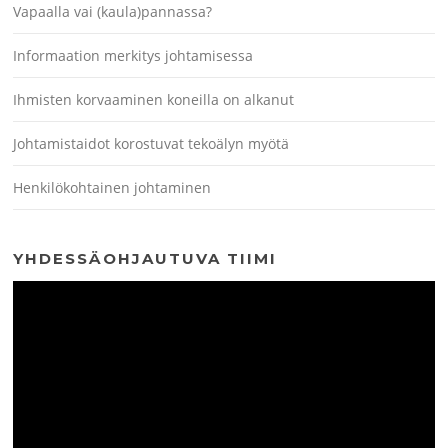
Vapaalla vai (kaula)pannassa?
Informaation merkitys johtamisessa
Ihmisten korvaaminen koneilla on alkanut
Johtamistaidot korostuvat tekoälyn myötä
Henkilökohtainen johtaminen
YHDESSÄOHJAUTUVA TIIMI