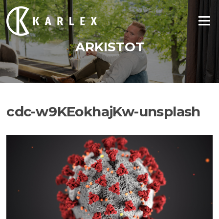
Siirry
suoraan
Valikko
sisältöön
ARKISTOT
cdc-w9KEokhajKw-unsplash