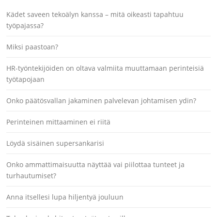
Kädet saveen tekoälyn kanssa – mitä oikeasti tapahtuu
työpajassa?
Miksi paastoan?
HR-työntekijöiden on oltava valmiita muuttamaan perinteisiä
työtapojaan
Onko päätösvallan jakaminen palvelevan johtamisen ydin?
Perinteinen mittaaminen ei riitä
Löydä sisäinen supersankarisi
Onko ammattimaisuutta näyttää vai piilottaa tunteet ja
turhautumiset?
Anna itsellesi lupa hiljentyä jouluun