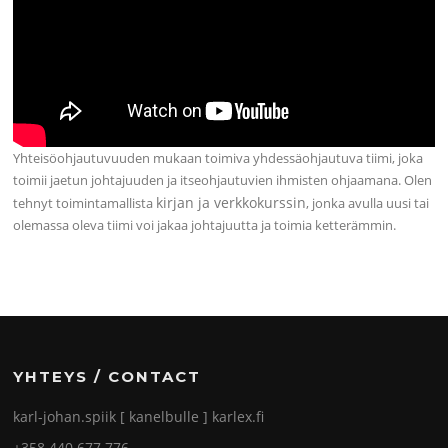
Yhteisöohjautuvuuden mukaan toimiva yhdessäohjautuva tiimi, joka
toimii jaetun johtajuuden ja itseohjautuvien ihmisten ohjaamana. Olen
kirjan ja verkkokurssin
tehnyt toimintamallista
, jonka avulla uusi tai
olemassa oleva tiimi voi jakaa johtajuutta ja toimia ketterämmin.
YHTEYS / CONTACT
karl-johan.spiik [ kanelbulle ] karlex.fi
+358 440 677 776