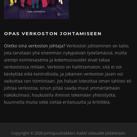
OPAS VERKOSTON JOHTAMISEEN
Oletko sinä verkoston johtaja?
Verkoston johtaminen on taito,
jota tarvitaan yhä enemmän nykypäivän työelämässä, mutta
aiempi esimiesasema ja kokemusvuodet eivät takaa
verkostoissa mitään. Verkosto on hallitsematon, sitä ei voi
käskyttää eikä kontrolloida, ja jokainen verkoston jäsen voi
vaikuttaa sen toimintaan. Jos haluat toteuttaa oman tahtosi eli
johtaa verkostoa, sinun pitää saada muut ymmärtämään
näkökulmasi, houkutella ihmiset tekemään yhteistyötä,
kuunnella muita sekä sietää erilaisuutta ja kritiikkiä.
Copyright © 2026 Johtajuushakkeri. Kaikki oikeudet pidätetään.