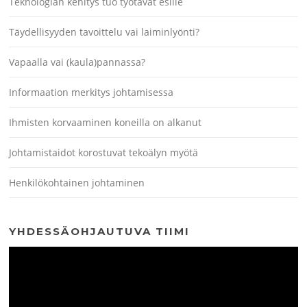
Teknologian kehitys tuo työtavat esille
Täydellisyyden tavoittelu vai laiminlyönti?
Vapaalla vai (kaula)pannassa?
Informaation merkitys johtamisessa
Ihmisten korvaaminen koneilla on alkanut
Johtamistaidot korostuvat tekoälyn myötä
Henkilökohtainen johtaminen
YHDESSÄOHJAUTUVA TIIMI