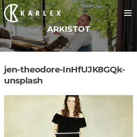
Siirry
suoraan
Valikko
sisältöön
ARKISTOT
jen-theodore-InHfUJK8GQk-
unsplash