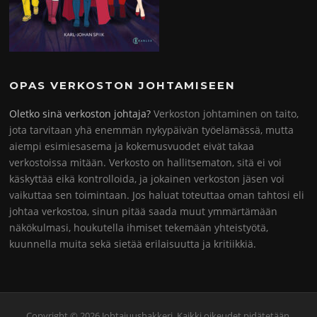
OPAS VERKOSTON JOHTAMISEEN
Oletko sinä verkoston johtaja?
Verkoston johtaminen on taito,
jota tarvitaan yhä enemmän nykypäivän työelämässä, mutta
aiempi esimiesasema ja kokemusvuodet eivät takaa
verkostoissa mitään. Verkosto on hallitsematon, sitä ei voi
käskyttää eikä kontrolloida, ja jokainen verkoston jäsen voi
vaikuttaa sen toimintaan. Jos haluat toteuttaa oman tahtosi eli
johtaa verkostoa, sinun pitää saada muut ymmärtämään
näkökulmasi, houkutella ihmiset tekemään yhteistyötä,
kuunnella muita sekä sietää erilaisuutta ja kritiikkiä.
Copyright © 2026 Johtajuushakkeri. Kaikki oikeudet pidätetään.