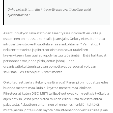
Onko yleisesti tunnettu introvertti-ekstrovertti-jaottelu enää
ajankohtainen?
Asiantuntijatyön sekä etätöiden lisääntyessä introverttien valta ja
osaaminen on noussut korkealle jalansijalle. Onko yleisesti tunnettu
introvertti-ekstrovertti-jaottelu enää ajankohtainen? Vanhat opit
nelikenttätesteistä ja piirreteorioista nousevat uudelleen
kysymykseen, kun uusi sukupolvi astuu työelämään. Enää hallitsevat
persoonat eivät johda yksin jaetun johtajuuden
organisaatiokulttuurissa vaan pomottavat persoonat voidaan
savustaa ulos itseohjautuvista tiimeistä.
Onko teoreettisella viitekehyksellä arvoa? Parempi on noudattaa edes
huonoa menetelmää, kuin ei käyttää menetelmää lainkaan.
Piirreteoriat kuten DISC, MBTI tai EgoSwot ovat konkreettisia työkaluja
arjen hetkiin, jossa pitää sietää muiden erilaisuutta tai osata antaa
palautetta. Palautteen antaminen oli ennen esihenkilön tehtävä,
mutta jaetun johtajuuden myötä palautteenannon vastuu tulee jakaa