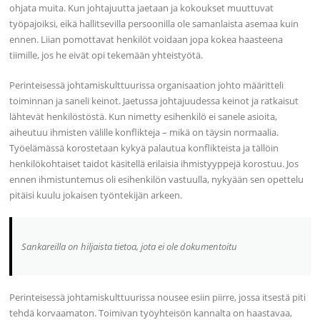
ohjata muita. Kun johtajuutta jaetaan ja kokoukset muuttuvat
työpajoiksi, eikä hallitsevilla persoonilla ole samanlaista asemaa kuin
ennen. Liian pomottavat henkilöt voidaan jopa kokea haasteena
tiimille, jos he eivät opi tekemään yhteistyötä.
Perinteisessä johtamiskulttuurissa organisaation johto määritteli
toiminnan ja saneli keinot. Jaetussa johtajuudessa keinot ja ratkaisut
lähtevät henkilöstöstä. Kun nimetty esihenkilö ei sanele asioita,
aiheutuu ihmisten välille konflikteja – mikä on täysin normaalia.
Työelämässä korostetaan kykyä palautua konflikteista ja tällöin
henkilökohtaiset taidot käsitellä erilaisia ihmistyyppejä korostuu. Jos
ennen ihmistuntemus oli esihenkilön vastuulla, nykyään sen opettelu
pitäisi kuulu jokaisen työntekijän arkeen.
Sankareilla on hiljaista tietoa, jota ei ole dokumentoitu
Perinteisessä johtamiskulttuurissa nousee esiin piirre, jossa itsestä piti
tehdä korvaamaton. Toimivan työyhteisön kannalta on haastavaa,