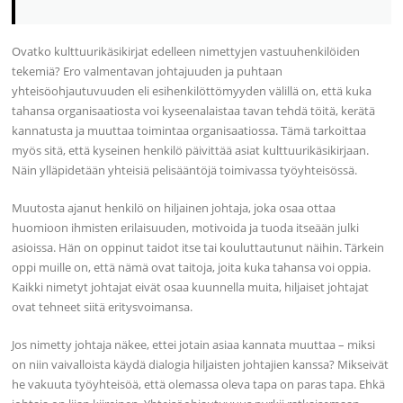
Ovatko kulttuurikäsikirjat edelleen nimettyjen vastuuhenkilöiden
tekemiä? Ero valmentavan johtajuuden ja puhtaan
yhteisöohjautuvuuden eli esihenkilöttömyyden välillä on, että kuka
tahansa organisaatiosta voi kyseenalaistaa tavan tehdä töitä, kerätä
kannatusta ja muuttaa toimintaa organisaatiossa. Tämä tarkoittaa
myös sitä, että kyseinen henkilö päivittää asiat kulttuurikäsikirjaan.
Näin ylläpidetään yhteisiä pelisääntöjä toimivassa työyhteisössä.
Muutosta ajanut henkilö on hiljainen johtaja, joka osaa ottaa
huomioon ihmisten erilaisuuden, motivoida ja tuoda itseään julki
asioissa. Hän on oppinut taidot itse tai kouluttautunut näihin. Tärkein
oppi muille on, että nämä ovat taitoja, joita kuka tahansa voi oppia.
Kaikki nimetyt johtajat eivät osaa kuunnella muita, hiljaiset johtajat
ovat tehneet siitä eritysvoimansa.
Jos nimetty johtaja näkee, ettei jotain asiaa kannata muuttaa – miksi
on niin vaivalloista käydä dialogia hiljaisten johtajien kanssa? Mikseivät
he vakuuta työyhteisöä, että olemassa oleva tapa on paras tapa. Ehkä