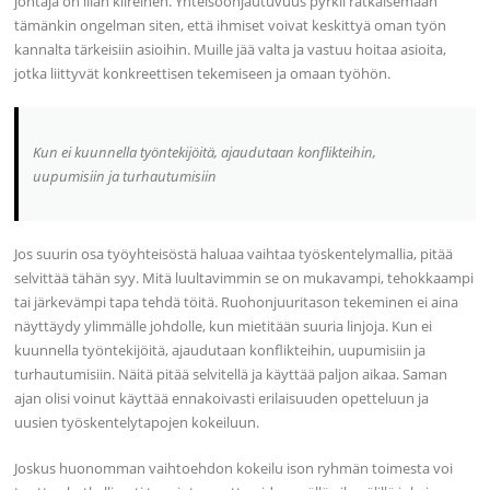
johtaja on liian kiireinen. Yhteisöohjautuvuus pyrkii ratkaisemaan
tämänkin ongelman siten, että ihmiset voivat keskittyä oman työn
kannalta tärkeisiin asioihin. Muille jää valta ja vastuu hoitaa asioita,
jotka liittyvät konkreettisen tekemiseen ja omaan työhön.
Kun ei kuunnella työntekijöitä, ajaudutaan konflikteihin,
uupumisiin ja turhautumisiin
Jos suurin osa työyhteisöstä haluaa vaihtaa työskentelymallia, pitää
selvittää tähän syy. Mitä luultavimmin se on mukavampi, tehokkaampi
tai järkevämpi tapa tehdä töitä. Ruohonjuuritason tekeminen ei aina
näyttäydy ylimmälle johdolle, kun mietitään suuria linjoja. Kun ei
kuunnella työntekijöitä, ajaudutaan konflikteihin, uupumisiin ja
turhautumisiin. Näitä pitää selvitellä ja käyttää paljon aikaa. Saman
ajan olisi voinut käyttää ennakoivasti erilaisuuden opetteluun ja
uusien työskentelytapojen kokeiluun.
Joskus huonomman vaihtoehdon kokeilu ison ryhmän toimesta voi