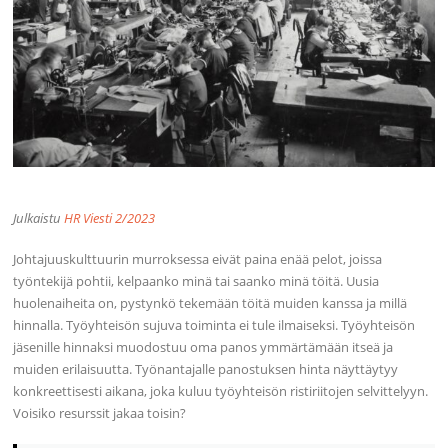
Julkaistu
HR Viesti 2/2023
Johtajuuskulttuurin murroksessa eivät paina enää pelot, joissa
työntekijä pohtii, kelpaanko minä tai saanko minä töitä. Uusia
huolenaiheita on, pystynkö tekemään töitä muiden kanssa ja millä
hinnalla. Työyhteisön sujuva toiminta ei tule ilmaiseksi. Työyhteisön
jäsenille hinnaksi muodostuu oma panos ymmärtämään itseä ja
muiden erilaisuutta. Työnantajalle panostuksen hinta näyttäytyy
konkreettisesti aikana, joka kuluu työyhteisön ristiriitojen selvittelyyn.
Voisiko resurssit jakaa toisin?