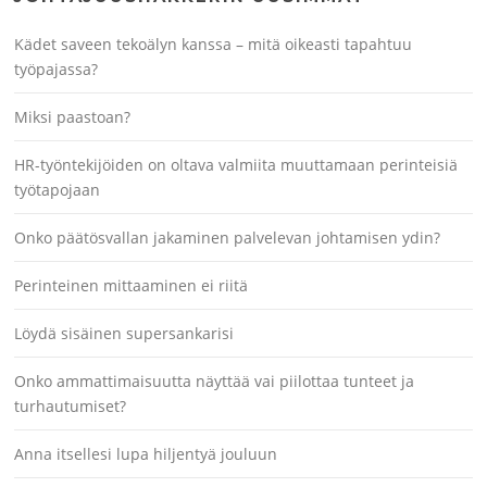
Kädet saveen tekoälyn kanssa – mitä oikeasti tapahtuu
työpajassa?
Miksi paastoan?
HR-työntekijöiden on oltava valmiita muuttamaan perinteisiä
työtapojaan
Onko päätösvallan jakaminen palvelevan johtamisen ydin?
Perinteinen mittaaminen ei riitä
Löydä sisäinen supersankarisi
Onko ammattimaisuutta näyttää vai piilottaa tunteet ja
turhautumiset?
Anna itsellesi lupa hiljentyä jouluun