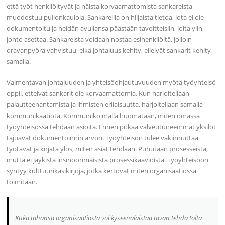
että työt henkilöityvät ja näistä korvaamattomista sankareista
muodostuu pullonkauloja. Sankareilla on hiljaista tietoa, jota ei ole
dokumentoitu ja heidän avullansa päästään tavoitteisiin, joita ylin
johto asettaa. Sankareista voidaan nostaa esihenkilöitä, jolloin
oravanpyörä vahvistuu, eikä johtajuus kehity, elleivät sankarit kehity
samalla.
Valmentavan johtajuuden ja yhteisöohjautuvuuden myötä työyhteisö
oppii, etteivät sankarit ole korvaamattomia. Kun harjoitellaan
palautteenantamista ja ihmisten erilaisuutta, harjoitellaan samalla
kommunikaatiota. Kommunikoimalla huomataan, miten omassa
työyhteisössä tehdään asioita. Ennen pitkää valveutuneemmat yksilöt
tajuavat dokumentoinnin arvon. Työyhteisön tulee vakiinnuttaa
työtavat ja kirjata ylös, miten asiat tehdään. Puhutaan prosesseista,
mutta ei jäykistä insinöörimäisistä prosessikaavioista. Työyhteisöön
syntyy kulttuurikäsikirjoja, jotka kertovat miten organisaatiossa
toimitaan.
Kuka tahansa organisaatiosta voi kyseenalaistaa tavan tehdä töitä