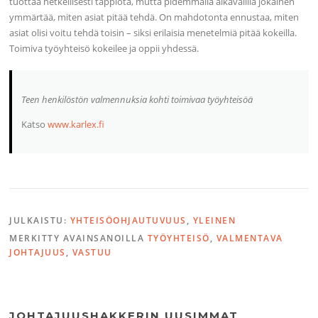
tuottaa hetkellisesti tappiota, mutta pidemmällä aikavälillä jokainen
ymmärtää, miten asiat pitää tehdä. On mahdotonta ennustaa, miten
asiat olisi voitu tehdä toisin – siksi erilaisia menetelmiä pitää kokeilla.
Toimiva työyhteisö kokeilee ja oppii yhdessä.
Teen henkilöstön valmennuksia kohti toimivaa työyhteisöä
Katso
www.karlex.fi
JULKAISTU:
YHTEISÖOHJAUTUVUUS
,
YLEINEN
MERKITTY AVAINSANOILLA
TYÖYHTEISÖ
,
VALMENTAVA
JOHTAJUUS
,
VASTUU
JOHTAJUUSHAKKERIN UUSIMMAT