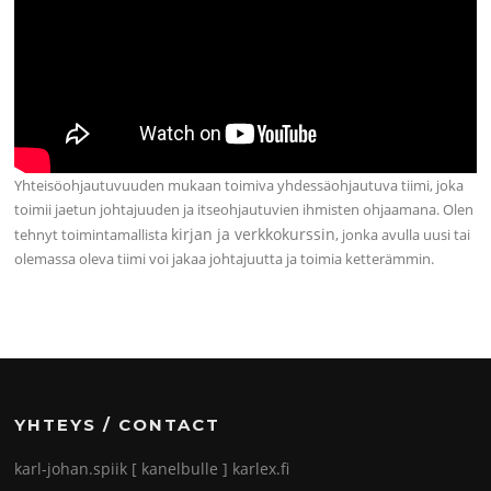
Yhteisöohjautuvuuden mukaan toimiva yhdessäohjautuva tiimi, joka
toimii jaetun johtajuuden ja itseohjautuvien ihmisten ohjaamana. Olen
kirjan ja verkkokurssin
tehnyt toimintamallista
, jonka avulla uusi tai
olemassa oleva tiimi voi jakaa johtajuutta ja toimia ketterämmin.
YHTEYS / CONTACT
karl-johan.spiik [ kanelbulle ] karlex.fi