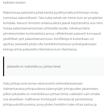
kaikkien kesken.
Rakentavaa palautetta pitää kerätä pysähtymällä pohtimaan omaa
toimintaa säännöllisesti. Tätä tulee tehdä niin tiimin kuin eri projektien
kohdalla. Neuvot ihmisten erilaisuudesta jäävät käyttämättä, kun tiimi
hoitaa palautteenantamisen yhteisellä tavalla. Väheksymättä
piirreteorioiden konkreettista arvoa, reflektiiviset palaverit korvaavat
yksilölliset opit palautteenannossa. Konflikteja ei kuitenkaan voi
ajoittaa. Jokaisella pitäisi olla henkilökohtaisessa työkalupakissaan
keinoja antaa palautetta tilanteessa kuin tilanteessa.
Jokaisella on mahdollisuus johtaa tiimiä
Halu johtaa nosti ennen ekstrovertit esihenkilöasemaan.
Valmentavassa johtajuudessa käännytään johtajuuden jakamiseen,
jolloin jokaisella on mahdollisuus johtaa tiimiä, vaikkakin vain omalla
osa-alueellaan. Hallitsevat ihmistyypit menestyvät perinteisissä
johtajuuskulttuureissa, jossa yhden henkilön tulee ottaa vastuu ja