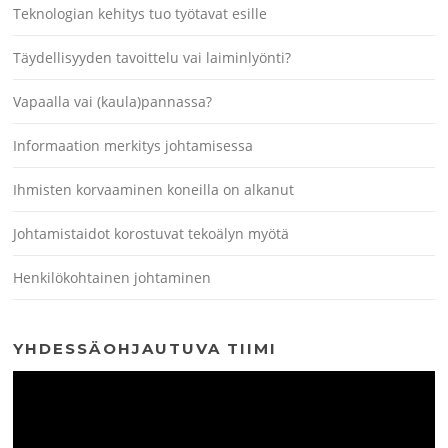
Teknologian kehitys tuo työtavat esille
Täydellisyyden tavoittelu vai laiminlyönti?
Vapaalla vai (kaula)pannassa?
Informaation merkitys johtamisessa
Ihmisten korvaaminen koneilla on alkanut
Johtamistaidot korostuvat tekoälyn myötä
Henkilökohtainen johtaminen
YHDESSÄOHJAUTUVA TIIMI