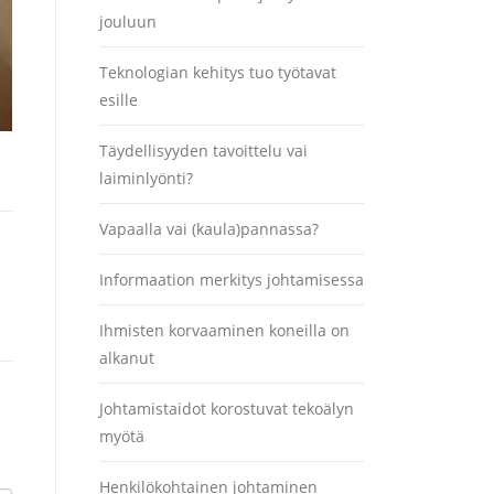
jouluun
Teknologian kehitys tuo työtavat
esille
Täydellisyyden tavoittelu vai
laiminlyönti?
Vapaalla vai (kaula)pannassa?
Informaation merkitys johtamisessa
Ihmisten korvaaminen koneilla on
alkanut
Johtamistaidot korostuvat tekoälyn
myötä
Henkilökohtainen johtaminen