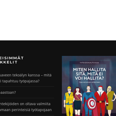
MEISIMMÄT
KKELIT
saveen tekoälyn kanssa – mitä
ti tapahtuu työpajassa?
paastoan?
ntekijöiden on oltava valmiita
maan perinteisiä työtapojaan