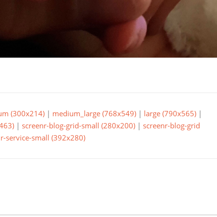
um (300x214)
|
medium_large (768x549)
|
large (790x565)
|
463)
|
screenr-blog-grid-small (280x200)
|
screenr-blog-grid
r-service-small (392x280)