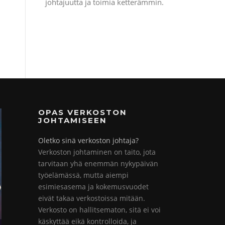
johtajuutta ja toimia ketterämmin.
OPAS VERKOSTON
JOHTAMISEEN
Oletko sinä verkoston johtaja?
Verkoston johtaminen on taito, jota
tarvitaan yhä enemmän nykypäivän
työelämässä, mutta aiempi
esimiesasema ja kokemusvuodet
eivät takaa verkostoissa mitään.
Verkosto on hallitsematon, sitä ei voi
käskyttää eikä kontrolloida, ja