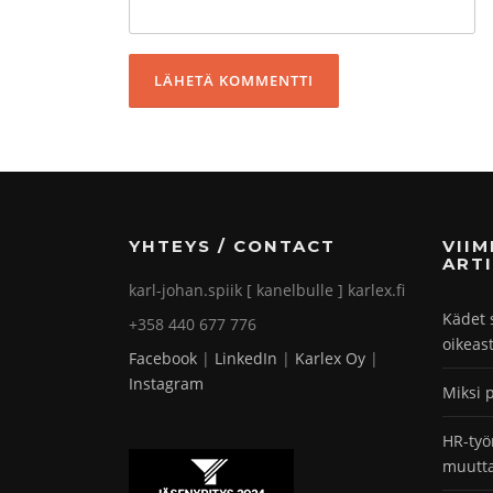
YHTEYS / CONTACT
VII
ARTI
karl-johan.spiik [ kanelbulle ] karlex.fi
Kädet 
+358 440 677 776
oikeas
Facebook
|
LinkedIn
|
Karlex Oy
|
Instagram
Miksi 
HR-työ
muutta