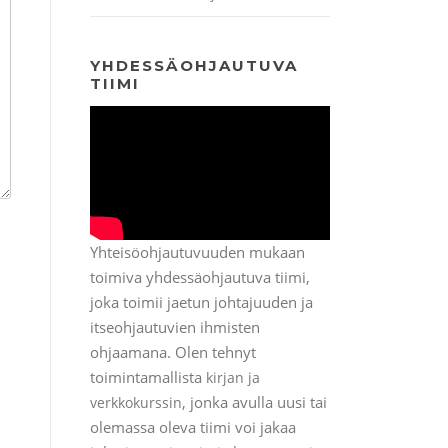
YHDESSÄOHJAUTUVA
TIIMI
Yhteisöohjautuvuuden mukaan
toimiva yhdessäohjautuva tiimi,
joka toimii jaetun johtajuuden ja
itseohjautuvien ihmisten
ohjaamana. Olen tehnyt
toimintamallista
kirjan ja
, jonka avulla uusi tai
verkkokurssin
olemassa oleva tiimi voi jakaa