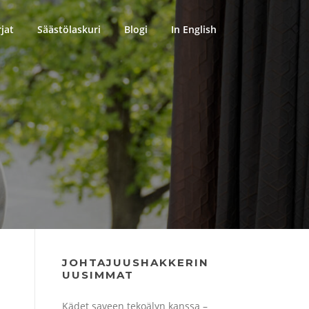
rjat
Säästölaskuri
Blogi
In English
JOHTAJUUSHAKKERIN
UUSIMMAT
Kädet saveen tekoälyn kanssa –