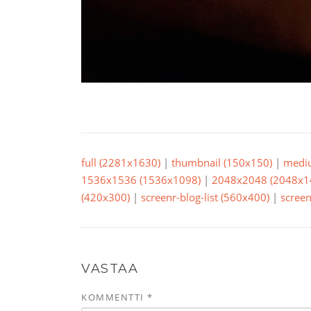
full (2281x1630)
|
thumbnail (150x150)
|
medi
1536x1536 (1536x1098)
|
2048x2048 (2048x1
(420x300)
|
screenr-blog-list (560x400)
|
screen
VASTAA
KOMMENTTI
*