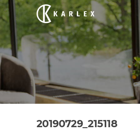
Siirry
suoraan
sisältöön
20190729_215118