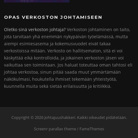
OPAS VERKOSTON JOHTAMISEEN
Oletko sinä verkoston johtaja?
Verkoston johtaminen on taito,
jota tarvitaan yhä enemmän nykypäivän työelämässä, mutta
aiempi esimiesasema ja kokemusvuodet eivät takaa
verkostoissa mitään. Verkosto on hallitsematon, sitä ei voi
käskyttää eikä kontrolloida, ja jokainen verkoston jäsen voi
vaikuttaa sen toimintaan. Jos haluat toteuttaa oman tahtosi eli
johtaa verkostoa, sinun pitää saada muut ymmärtämään
näkökulmasi, houkutella ihmiset tekemään yhteistyötä,
kuunnella muita sekä sietää erilaisuutta ja kritiikkiä.
Copyright © 2026 Johtajuushakkeri. Kaikki oikeudet pidätetään.
Screenr parallax theme
/ FameThemes