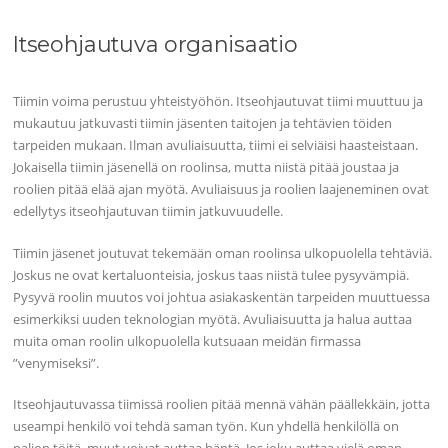
Itseohjautuva organisaatio
Tiimin voima perustuu yhteistyöhön. Itseohjautuvat tiimi muuttuu ja
mukautuu jatkuvasti tiimin jäsenten taitojen ja tehtävien töiden
tarpeiden mukaan. Ilman avuliaisuutta, tiimi ei selviäisi haasteistaan.
Jokaisella tiimin jäsenellä on roolinsa, mutta niistä pitää joustaa ja
roolien pitää elää ajan myötä. Avuliaisuus ja roolien laajeneminen ovat
edellytys itseohjautuvan tiimin jatkuvuudelle.
Tiimin jäsenet joutuvat tekemään oman roolinsa ulkopuolella tehtäviä.
Joskus ne ovat kertaluonteisia, joskus taas niistä tulee pysyvämpiä.
Pysyvä roolin muutos voi johtua asiakaskentän tarpeiden muuttuessa
esimerkiksi uuden teknologian myötä. Avuliaisuutta ja halua auttaa
muita oman roolin ulkopuolella kutsuaan meidän firmassa
”venymiseksi”.
Itseohjautuvassa tiimissä roolien pitää mennä vähän päällekkäin, jotta
useampi henkilö voi tehdä saman työn. Kun yhdellä henkilöllä on