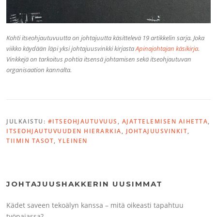
Kohti itseohjautuvuutta on johtajuutta käsittelevä 19 artikkelin sarja. Joka
viikko käydään läpi yksi johtajuusvinkki kirjasta
Apinajohtajan käsikirja
.
Vinkkejä on tarkoitus pohtia itsensä johtamisen sekä itseohjautuvan
organisaation kannalta.
JULKAISTU:
#ITSEOHJAUTUVUUS
,
AJATTELEMISEN AIHETTA
,
ITSEOHJAUTUVUUDEN HIERARKIA
,
JOHTAJUUSVINKIT
,
TIIMIN TASOT
,
YLEINEN
JOHTAJUUSHAKKERIN UUSIMMAT
Kädet saveen tekoälyn kanssa – mitä oikeasti tapahtuu
työpajassa?