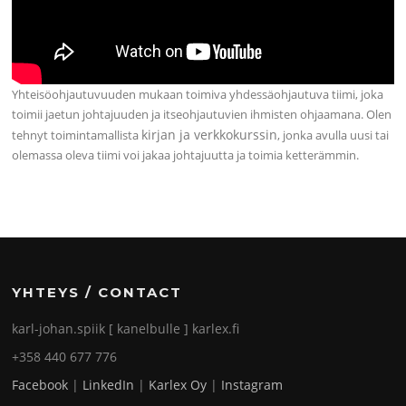
Yhteisöohjautuvuuden mukaan toimiva yhdessäohjautuva tiimi, joka
toimii jaetun johtajuuden ja itseohjautuvien ihmisten ohjaamana. Olen
kirjan ja verkkokurssin
tehnyt toimintamallista
, jonka avulla uusi tai
olemassa oleva tiimi voi jakaa johtajuutta ja toimia ketterämmin.
YHTEYS / CONTACT
karl-johan.spiik [ kanelbulle ] karlex.fi
+358 440 677 776
Facebook
|
LinkedIn
|
Karlex Oy
|
Instagram