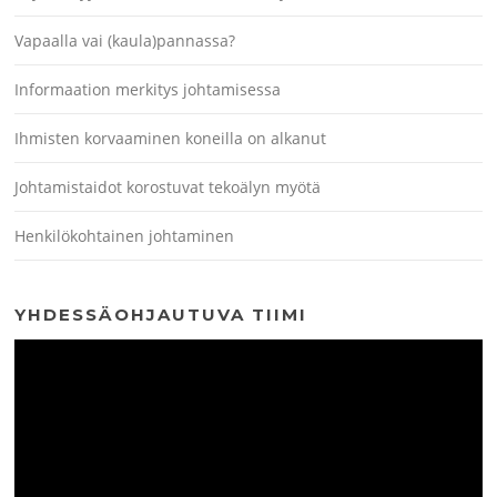
Vapaalla vai (kaula)pannassa?
Informaation merkitys johtamisessa
Ihmisten korvaaminen koneilla on alkanut
Johtamistaidot korostuvat tekoälyn myötä
Henkilökohtainen johtaminen
YHDESSÄOHJAUTUVA TIIMI