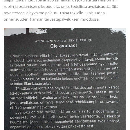
paljon töitä, muut voivat auttaa häntä. Jos joku auttaa vielä oman
roolin ja osaamisen ulkopuolella, on se todellista avuliaisuutta. Sitä
arvostetaan ja hyvä työ palautuu aina tekijälle – iloisuuden,
onnellisuuden, karman tai vastapalveluksen muodossa.