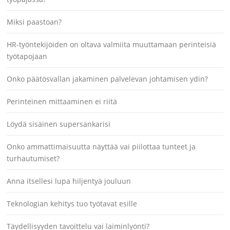
Miksi paastoan?
HR-työntekijöiden on oltava valmiita muuttamaan perinteisiä
työtapojaan
Onko päätösvallan jakaminen palvelevan johtamisen ydin?
Perinteinen mittaaminen ei riitä
Löydä sisäinen supersankarisi
Onko ammattimaisuutta näyttää vai piilottaa tunteet ja
turhautumiset?
Anna itsellesi lupa hiljentyä jouluun
Teknologian kehitys tuo työtavat esille
Täydellisyyden tavoittelu vai laiminlyönti?