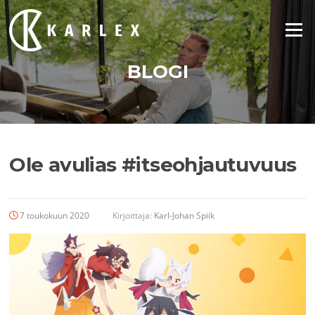
Siirry
suoraan
Valikko
sisältöön
BLOGI
Ole avulias #itseohjautuvuus
7 toukokuun 2020
Kirjoittaja:
Karl-Johan Spiik