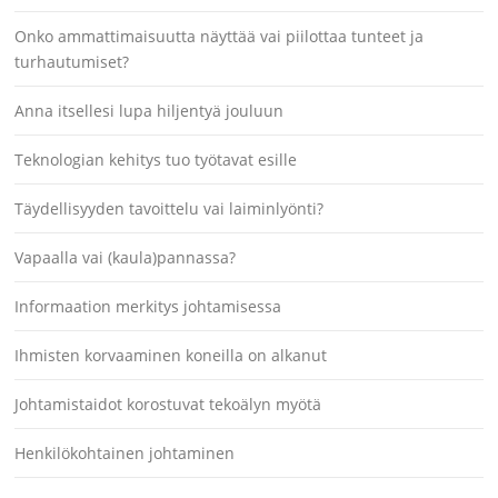
Onko ammattimaisuutta näyttää vai piilottaa tunteet ja
turhautumiset?
Anna itsellesi lupa hiljentyä jouluun
Teknologian kehitys tuo työtavat esille
Täydellisyyden tavoittelu vai laiminlyönti?
Vapaalla vai (kaula)pannassa?
Informaation merkitys johtamisessa
Ihmisten korvaaminen koneilla on alkanut
Johtamistaidot korostuvat tekoälyn myötä
Henkilökohtainen johtaminen