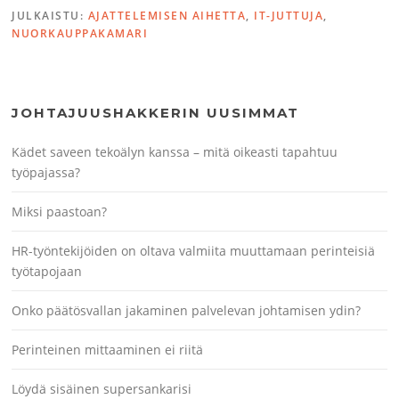
JULKAISTU:
AJATTELEMISEN AIHETTA
,
IT-JUTTUJA
,
NUORKAUPPAKAMARI
JOHTAJUUSHAKKERIN UUSIMMAT
Kädet saveen tekoälyn kanssa – mitä oikeasti tapahtuu
työpajassa?
Miksi paastoan?
HR-työntekijöiden on oltava valmiita muuttamaan perinteisiä
työtapojaan
Onko päätösvallan jakaminen palvelevan johtamisen ydin?
Perinteinen mittaaminen ei riitä
Löydä sisäinen supersankarisi