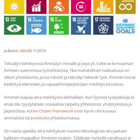
Julkaistu
Meriitti
1/2019
Tekoälyn kehittyessä ihmisälyn rinnalle ja jopa yli, tulee se korvaaman
ihmisen useimmissa työtehtävissä. Yksi mahdollinen tulevaisuus on
silloin yhteiskunta, jossa robotit ja tekoälyt tekevät työt. Ihmiset voivat
keskittyä elämiseen ja vapaaehtoisjärjestöjen merkitys korostuu.
Ihminen kaipaa aina merkitystä elämälleen. Kun fyysisiä työpaikkoja ei
enää ole, tyydytetään sosiaalisia tarpeita yhteisöissä, yhdistyksissä ja
järjestöissä.
Active Citizen Framework
voisi hyvin olla kuvaus
ammatista tai positiosta yhteiskunnassa.
On naivia ajatella, että kehityksen tuoma teknologinen etu jaetaan
kaikkien maapallon ihmisten kesken. Tälläkään hetkellä varallisuus ei