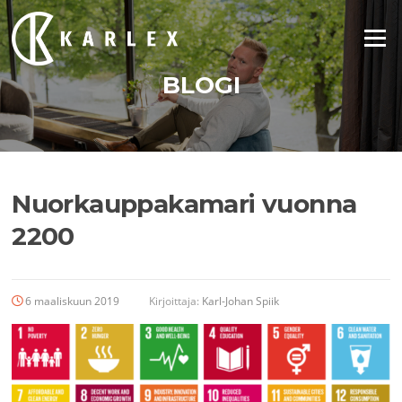
Siirry
suoraan
Valikko
sisältöön
BLOGI
Nuorkauppakamari vuonna
2200
6 maaliskuun 2019
Kirjoittaja:
Karl-Johan Spiik