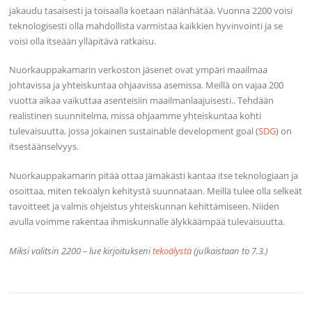
jakaudu tasaisesti ja toisaalla koetaan nälänhätää. Vuonna 2200 voisi
teknologisesti olla mahdollista varmistaa kaikkien hyvinvointi ja se
voisi olla itseään ylläpitävä ratkaisu.
Nuorkauppakamarin verkoston jäsenet ovat ympäri maailmaa
johtavissa ja yhteiskuntaa ohjaavissa asemissa. Meillä on vajaa 200
vuotta aikaa vaikuttaa asenteisiin maailmanlaajuisesti.. Tehdään
realistinen suunnitelma, missä ohjaamme yhteiskuntaa kohti
tulevaisuutta, jossa jokainen sustainable development goal (
SDG
) on
itsestäänselvyys.
Nuorkauppakamarin pitää ottaa jämäkästi kantaa itse teknologiaan ja
osoittaa, miten tekoälyn kehitystä suunnataan. Meillä tulee olla selkeät
tavoitteet ja valmis ohjeistus yhteiskunnan kehittämiseen. Niiden
avulla voimme rakentaa ihmiskunnalle älykkäämpää tulevaisuutta.
Miksi valitsin 2200 – lue kirjoitukseni
tekoälystä
(julkaistaan to 7.3.)