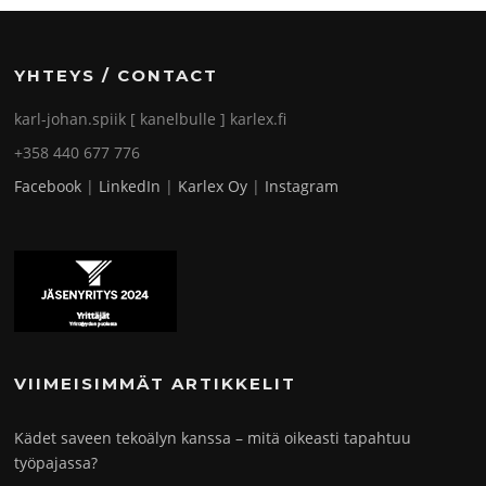
YHTEYS / CONTACT
karl-johan.spiik [ kanelbulle ] karlex.fi
+358 440 677 776
Facebook
|
LinkedIn
|
Karlex Oy
|
Instagram
VIIMEISIMMÄT ARTIKKELIT
Kädet saveen tekoälyn kanssa – mitä oikeasti tapahtuu
työpajassa?