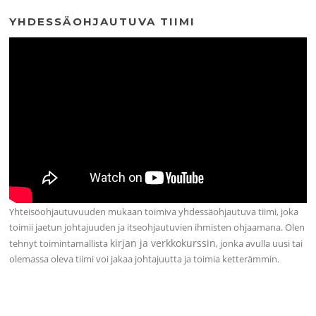
YHDESSÄOHJAUTUVA TIIMI
Yhteisöohjautuvuuden mukaan toimiva yhdessäohjautuva tiimi, joka
toimii jaetun johtajuuden ja itseohjautuvien ihmisten ohjaamana. Olen
kirjan ja verkkokurssin
tehnyt toimintamallista
, jonka avulla uusi tai
olemassa oleva tiimi voi jakaa johtajuutta ja toimia ketterämmin.