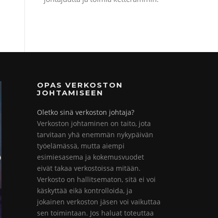
OPAS VERKOSTON
JOHTAMISEEN
Oletko sinä verkoston johtaja?
Verkoston johtaminen on taito, jota
tarvitaan yhä enemmän nykypäivän
työelämässä, mutta aiempi
esimiesasema ja kokemusvuodet
eivät takaa verkostoissa mitään.
Verkosto on hallitsematon, sitä ei voi
käskyttää eikä kontrolloida, ja
jokainen verkoston jäsen voi vaikuttaa
sen toimintaan. Jos haluat toteuttaa