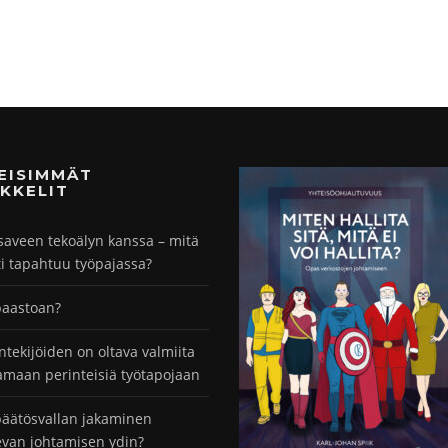
MEISIMMÄT
KKELIT
saveen tekoälyn kanssa – mitä
ti tapahtuu työpajassa?
paastoan?
ntekijöiden on oltava valmiita
maan perinteisiä työtapojaan
äätösvallan jakaminen
evan johtamisen ydin?