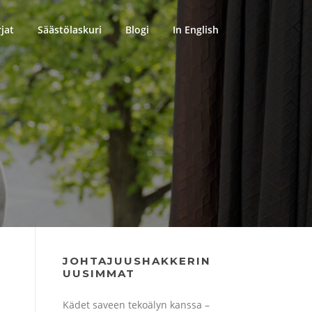
rjat
Säästölaskuri
Blogi
In English
JOHTAJUUSHAKKERIN
UUSIMMAT
Kädet saveen tekoälyn kanssa –