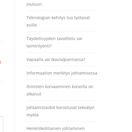
jouluun
Teknologian kehitys tuo työtavat
esille
Täydellisyyden tavoittelu vai
laiminlyönti?
Vapaalla vai (kaula)pannassa?
)
Informaation merkitys johtamisessa
Ihmisten korvaaminen koneilla on
alkanut
Johtamistaidot korostuvat tekoälyn
myötä
Henkilökohtainen johtaminen