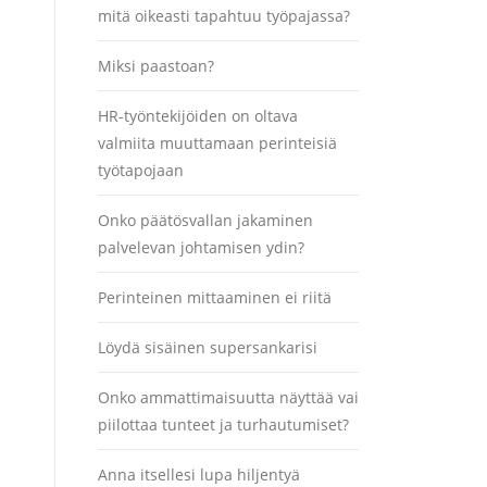
mitä oikeasti tapahtuu työpajassa?
Miksi paastoan?
HR-työntekijöiden on oltava
valmiita muuttamaan perinteisiä
työtapojaan
Onko päätösvallan jakaminen
palvelevan johtamisen ydin?
Perinteinen mittaaminen ei riitä
Löydä sisäinen supersankarisi
Onko ammattimaisuutta näyttää vai
piilottaa tunteet ja turhautumiset?
Anna itsellesi lupa hiljentyä