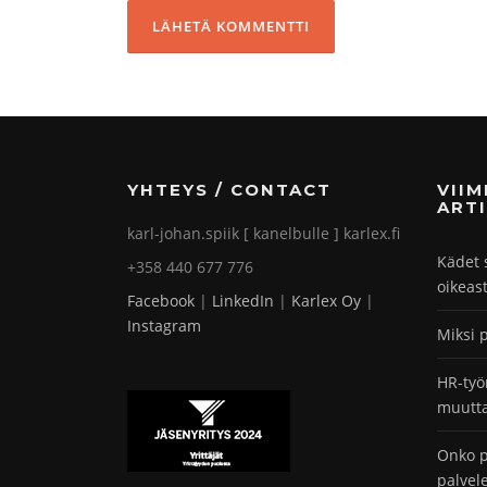
YHTEYS / CONTACT
VII
ARTI
karl-johan.spiik [ kanelbulle ] karlex.fi
Kädet 
+358 440 677 776
oikeas
Facebook
|
LinkedIn
|
Karlex Oy
|
Instagram
Miksi 
HR-työ
muutta
Onko p
palvel