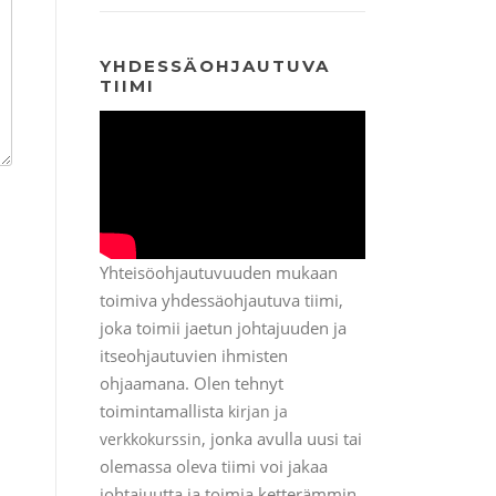
YHDESSÄOHJAUTUVA
TIIMI
Yhteisöohjautuvuuden mukaan
toimiva yhdessäohjautuva tiimi,
joka toimii jaetun johtajuuden ja
itseohjautuvien ihmisten
ohjaamana. Olen tehnyt
toimintamallista
kirjan ja
, jonka avulla uusi tai
verkkokurssin
olemassa oleva tiimi voi jakaa
johtajuutta ja toimia ketterämmin.