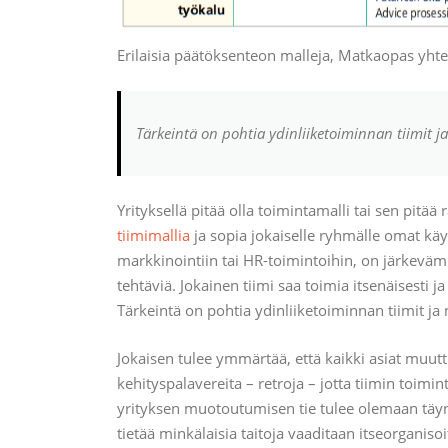
Erilaisia päätöksenteon malleja, Matkaopas yht
Tärkeintä on pohtia ydinliiketoiminnan tiimit j
Yrityksellä pitää olla toimintamalli tai sen pit
tiimimallia
ja sopia jokaiselle ryhmälle omat käy
markkinointiin tai HR-toimintoihin, on järkevämpi
tehtäviä. Jokainen tiimi saa toimia itsenäisesti 
Tärkeintä on pohtia ydinliiketoiminnan tiimit ja n
Jokaisen tulee ymmärtää, että kaikki asiat muut
kehityspalavereita – retroja – jotta tiimin toimin
yrityksen muotoutumisen tie tulee olemaan täynnä
tietää minkälaisia taitoja vaaditaan itseorganisoi