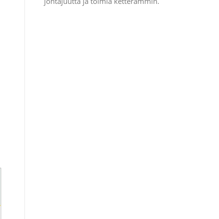
johtajuutta ja toimia ketterämmin.