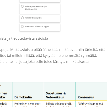
sta ja tiedotettavista asioista
oja. Mistä asioista pitää äänestää, mitkä ovat niin tärkeitä, että
moitus tai milloin riittää, että kysytään pienemmältä ryhmältä.
tilanteilla, jotta jokaiselle tulee käsitys, minkälaisesta