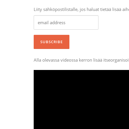
Liity sähköpostilistalle, jos haluat tietää lisää ai
Alla olevassa videossa kerron lisää itseorganis