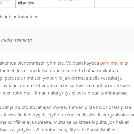
eisöohjautuvuuteen
a niiden toiminta
ää rakentua pienemmistä ryhmistä. Voidaan käyttää
parvimallia
tai
tänteet. Jos esimerkiksi moni kokee, että haluaa vaikuttaa
 perustaa tiimi sen ympärille ja kierrättää siellä vastuita ja
ja sovitaan, miten se tiedottaa ja on suhteessa muuhun yritykseen.
iiden toiminta – ilman näitä yritys ei voi aloittaa toimintaansa.
tuvat ja muotoutuvat ajan myötä. Tiimien pitää myös osata pitää
ta itsessään kehittyy itse työn tekemisen lisäksi. Itseorganisoituva
 konflikteja ja tunteita, mutta se palkitsee lopulta. Jos haluat
tuvassa yrityksessä toimimiseen, liity sähköpostilistalleni.