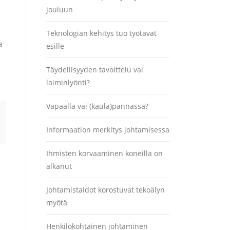
jouluun
Teknologian kehitys tuo työtavat
a
esille
Täydellisyyden tavoittelu vai
laiminlyönti?
Vapaalla vai (kaula)pannassa?
Informaation merkitys johtamisessa
Ihmisten korvaaminen koneilla on
alkanut
Johtamistaidot korostuvat tekoälyn
myötä
Henkilökohtainen johtaminen