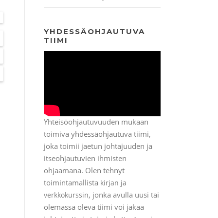
YHDESSÄOHJAUTUVA
TIIMI
Yhteisöohjautuvuuden mukaan
toimiva yhdessäohjautuva tiimi,
joka toimii jaetun johtajuuden ja
itseohjautuvien ihmisten
ohjaamana. Olen tehnyt
toimintamallista
kirjan ja
, jonka avulla uusi tai
verkkokurssin
olemassa oleva tiimi voi jakaa