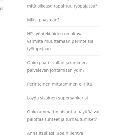
mitä oikeasti tapahtuu työpajassa?
us
Miksi paastoan?
HR-työntekijöiden on oltava
valmiita muuttamaan perinteisiä
työtapojaan
Onko päätösvallan jakaminen
palvelevan johtamisen ydin?
Perinteinen mittaaminen ei riitä
Löydä sisäinen supersankarisi
Onko ammattimaisuutta näyttää vai
piilottaa tunteet ja turhautumiset?
Anna itsellesi lupa hiljentyä