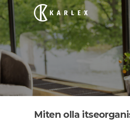
Siirry
suoraan
sisältöön
Miten olla itseorgani