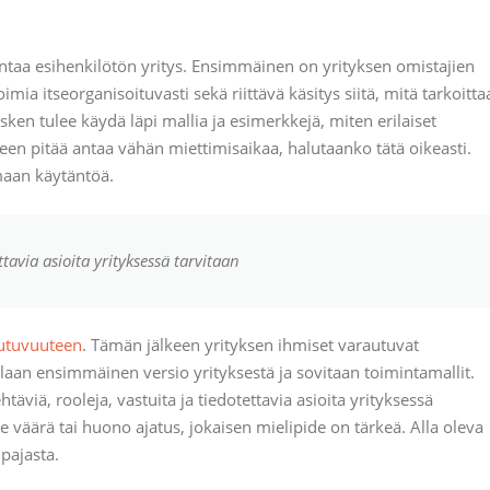
kentaa esihenkilötön yritys. Ensimmäinen on yrityksen omistajien
mia itseorganisoituvasti sekä riittävä käsitys siitä, mitä tarkoitta
sken tulee käydä läpi mallia ja esimerkkejä, miten erilaiset
keen pitää antaa vähän miettimisaikaa, halutaanko tätä oikeasti.
maan käytäntöä.
ttavia asioita yrityksessä tarvitaan
utuvuuteen
. Tämän jälkeen yrityksen ihmiset varautuvat
laan ensimmäinen versio yrityksestä ja sovitaan toimintamallit.
viä, rooleja, vastuita ja tiedotettavia asioita yrityksessä
le väärä tai huono ajatus, jokaisen mielipide on tärkeä. Alla oleva
pajasta.