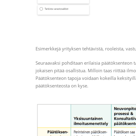
Esimerkkejä yrityksen tehtävistä, rooleista, vastui
Seuraavaksi pohditaan erilaisia päätöksenteon tap
jokaisen pitää osallistua. Milloin taas riittää il
Päätöksenteon tapoja voidaan kokeilla keksityillä 
päätöksenteosta on kyse.