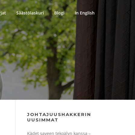
rjat
Säästölaskuri
Blogi
In English
JOHTAJUUSHAKKERIN
UUSIMMAT
Kädet saveen tekoälyn kanssa –