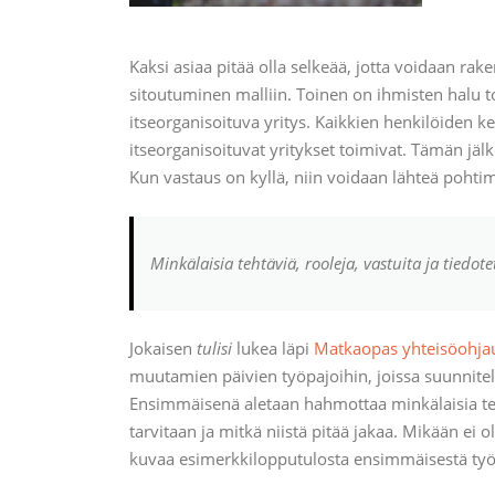
Kaksi asiaa pitää olla selkeää, jotta voidaan ra
sitoutuminen malliin. Toinen on ihmisten halu toi
itseorganisoituva yritys. Kaikkien henkilöiden ke
itseorganisoituvat yritykset toimivat. Tämän jäl
Kun vastaus on kyllä, niin voidaan lähteä pohti
Minkälaisia tehtäviä, rooleja, vastuita ja tiedote
Jokaisen
tulisi
lukea läpi
Matkaopas yhteisöohja
muutamien päivien työpajoihin, joissa suunnitel
Ensimmäisenä aletaan hahmottaa minkälaisia tehtä
tarvitaan ja mitkä niistä pitää jakaa. Mikään ei o
kuvaa esimerkkilopputulosta ensimmäisestä työ