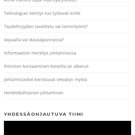
Teknologian kehitys tuo työtavat esille
Täydellisyyden tavoittelu vai laiminlyönti?
Vapaalla vai (kaula)pannassa?
Informaation merkitys johtamisessa
Ihmisten korvaaminen koneilla on alkanut
Johtamistaidot korostuvat tekoälyn myötä
Henkilökohtainen johtaminen
YHDESSÄOHJAUTUVA TIIMI