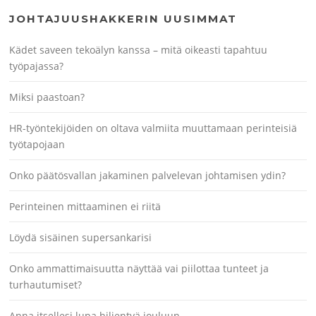
JOHTAJUUSHAKKERIN UUSIMMAT
Kädet saveen tekoälyn kanssa – mitä oikeasti tapahtuu
työpajassa?
Miksi paastoan?
HR-työntekijöiden on oltava valmiita muuttamaan perinteisiä
työtapojaan
Onko päätösvallan jakaminen palvelevan johtamisen ydin?
Perinteinen mittaaminen ei riitä
Löydä sisäinen supersankarisi
Onko ammattimaisuutta näyttää vai piilottaa tunteet ja
turhautumiset?
Anna itsellesi lupa hiljentyä jouluun