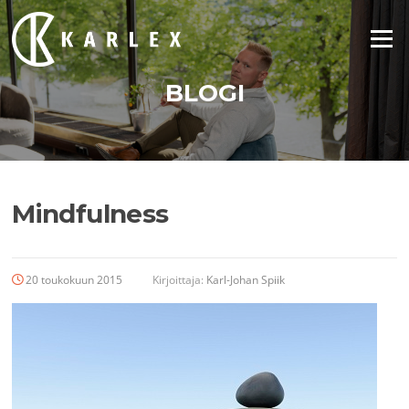
Siirry
suoraan
Valikko
sisältöön
BLOGI
Mindfulness
20 toukokuun 2015
Kirjoittaja:
Karl-Johan Spiik