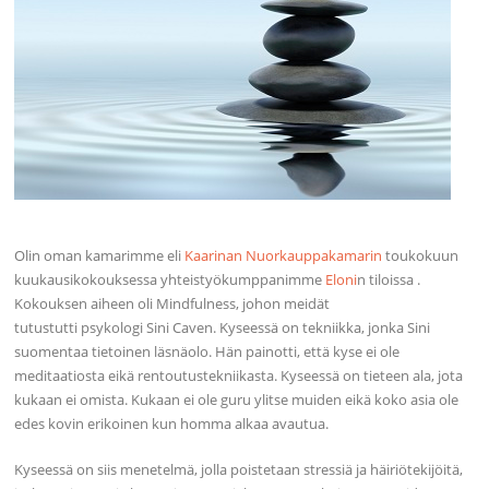
Olin oman kamarimme eli
Kaarinan Nuorkauppakamarin
toukokuun
kuukausikokouksessa yhteistyökumppanimme
Eloni
n tiloissa .
Kokouksen aiheen oli Mindfulness, johon meidät
tutustutti psykologi Sini Caven. Kyseessä on tekniikka, jonka Sini
suomentaa tietoinen läsnäolo. Hän painotti, että kyse ei ole
meditaatiosta eikä rentoutustekniikasta. Kyseessä on tieteen ala, jota
kukaan ei omista. Kukaan ei ole guru ylitse muiden eikä koko asia ole
edes kovin erikoinen kun homma alkaa avautua.
Kyseessä on siis menetelmä, jolla poistetaan stressiä ja häiriötekijöitä,