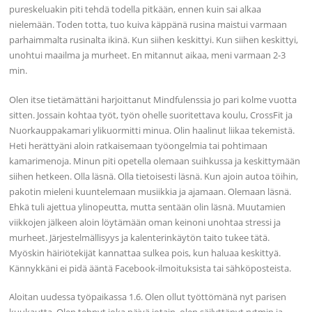
pureskeluakin piti tehdä todella pitkään, ennen kuin sai alkaa
nielemään. Toden totta, tuo kuiva käppänä rusina maistui varmaan
parhaimmalta rusinalta ikinä. Kun siihen keskittyi. Kun siihen keskittyi,
unohtui maailma ja murheet. En mitannut aikaa, meni varmaan 2-3
min.
Olen itse tietämättäni harjoittanut Mindfulenssia jo pari kolme vuotta
sitten. Jossain kohtaa työt, työn ohelle suoritettava koulu, CrossFit ja
Nuorkauppakamari ylikuormitti minua. Olin haalinut liikaa tekemistä.
Heti herättyäni aloin ratkaisemaan työongelmia tai pohtimaan
kamarimenoja. Minun piti opetella olemaan suihkussa ja keskittymään
siihen hetkeen. Olla läsnä. Olla tietoisesti läsnä. Kun ajoin autoa töihin,
pakotin mieleni kuuntelemaan musiikkia ja ajamaan. Olemaan läsnä.
Ehkä tuli ajettua ylinopeutta, mutta sentään olin läsnä. Muutamien
viikkojen jälkeen aloin löytämään oman keinoni unohtaa stressi ja
murheet. Järjestelmällisyys ja kalenterinkäytön taito tukee tätä.
Myöskin häiriötekijät kannattaa sulkea pois, kun haluaa keskittyä.
Kännykkäni ei pidä ääntä Facebook-ilmoituksista tai sähköposteista.
Aloitan uudessa työpaikassa 1.6. Olen ollut työttömänä nyt parisen