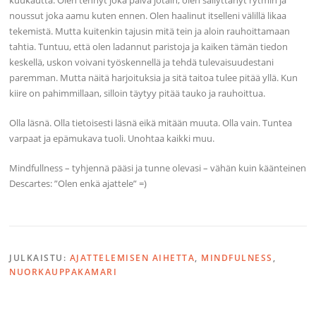
kuukautta. Olen tehnyt joka päivä jotain, olen säilyttänyt rytmin ja
noussut joka aamu kuten ennen. Olen haalinut itselleni välillä likaa
tekemistä. Mutta kuitenkin tajusin mitä tein ja aloin rauhoittamaan
tahtia. Tuntuu, että olen ladannut paristoja ja kaiken tämän tiedon
keskellä, uskon voivani työskennellä ja tehdä tulevaisuudestani
paremman. Mutta näitä harjoituksia ja sitä taitoa tulee pitää yllä. Kun
kiire on pahimmillaan, silloin täytyy pitää tauko ja rauhoittua.
Olla läsnä. Olla tietoisesti läsnä eikä mitään muuta. Olla vain. Tuntea
varpaat ja epämukava tuoli. Unohtaa kaikki muu.
Mindfullness – tyhjennä pääsi ja tunne olevasi – vähän kuin käänteinen
Descartes: ”Olen enkä ajattele” =)
JULKAISTU:
AJATTELEMISEN AIHETTA
,
MINDFULNESS
,
NUORKAUPPAKAMARI