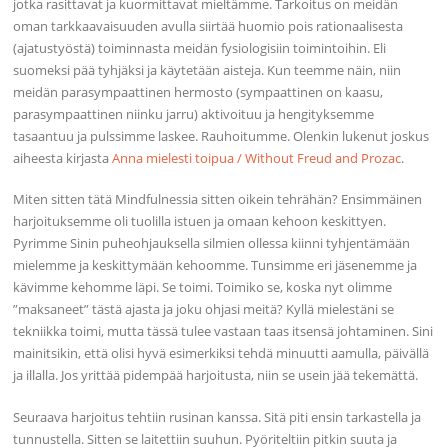
jotka rasittavat ja kuormittavat mieltämme. Tarkoitus on meidän
oman tarkkaavaisuuden avulla siirtää huomio pois rationaalisesta
(ajatustyöstä) toiminnasta meidän fysiologisiin toimintoihin. Eli
suomeksi pää tyhjäksi ja käytetään aisteja. Kun teemme näin, niin
meidän parasympaattinen hermosto (sympaattinen on kaasu,
parasympaattinen niinku jarru) aktivoituu ja hengityksemme
tasaantuu ja pulssimme laskee. Rauhoitumme. Olenkin lukenut joskus
aiheesta kirjasta
Anna mielesti toipua / Without Freud and Prozac
.
Miten sitten tätä Mindfulnessia sitten oikein tehrähän? Ensimmäinen
harjoituksemme oli tuolilla istuen ja omaan kehoon keskittyen.
Pyrimme Sinin puheohjauksella silmien ollessa kiinni tyhjentämään
mielemme ja keskittymään kehoomme. Tunsimme eri jäsenemme ja
kävimme kehomme läpi. Se toimi. Toimiko se, koska nyt olimme
”maksaneet” tästä ajasta ja joku ohjasi meitä? Kyllä mielestäni se
tekniikka toimi, mutta tässä tulee vastaan taas itsensä johtaminen. Sini
mainitsikin, että olisi hyvä esimerkiksi tehdä minuutti aamulla, päivällä
ja illalla. Jos yrittää pidempää harjoitusta, niin se usein jää tekemättä.
Seuraava harjoitus tehtiin rusinan kanssa. Sitä piti ensin tarkastella ja
tunnustella. Sitten se laitettiin suuhun. Pyöriteltiin pitkin suuta ja