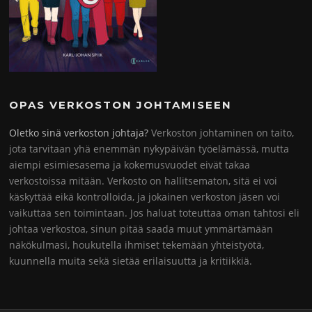
OPAS VERKOSTON JOHTAMISEEN
Oletko sinä verkoston johtaja?
Verkoston johtaminen on taito,
jota tarvitaan yhä enemmän nykypäivän työelämässä, mutta
aiempi esimiesasema ja kokemusvuodet eivät takaa
verkostoissa mitään. Verkosto on hallitsematon, sitä ei voi
käskyttää eikä kontrolloida, ja jokainen verkoston jäsen voi
vaikuttaa sen toimintaan. Jos haluat toteuttaa oman tahtosi eli
johtaa verkostoa, sinun pitää saada muut ymmärtämään
näkökulmasi, houkutella ihmiset tekemään yhteistyötä,
kuunnella muita sekä sietää erilaisuutta ja kritiikkiä.