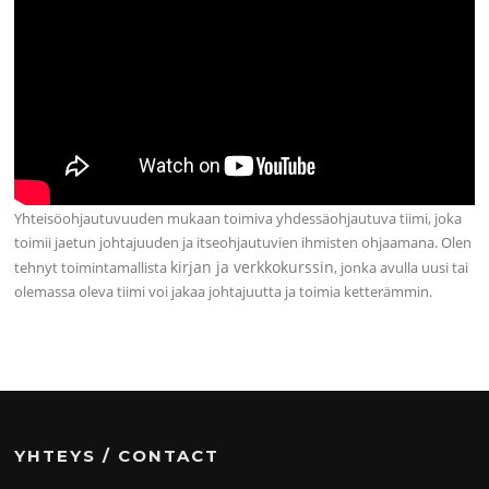
Yhteisöohjautuvuuden mukaan toimiva yhdessäohjautuva tiimi, joka
toimii jaetun johtajuuden ja itseohjautuvien ihmisten ohjaamana. Olen
kirjan ja verkkokurssin
tehnyt toimintamallista
, jonka avulla uusi tai
olemassa oleva tiimi voi jakaa johtajuutta ja toimia ketterämmin.
YHTEYS / CONTACT