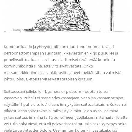
Kommunikaatio ja yhteydenpito on muuttunut huomattavasti
persoonattomampaan suuntaan. Pikaviestimien kirjo pursuilee ja
puhelinsoitto alkaa olla vieras asia. Ihmiset eivät enää kunnioita
kommunikointia siinä, että viitsisivät vastata. Onko
massamarkkinoinnit ja -sähköpostit ajaneet meidät tähän vai mistä
johtuu oletus, ettei tarvitse vastata toisen kutsuun?
Soittaessani jollekulle – business or pleasure – odotan toisen
vastaavan. Puhelu ei mene edes vastaajaan, vaan jää vastaanottajan
näytölle ”1 puhelu tullut” tilaan. En nykyään soittoa takaisin. Kukaan ei
oikeasti enää soita takaisin, miksi? Kyllä minulla on asiaa, jos minä
yritän soittaa. En minä tartu puhelimeen jutellakseni niitä näitä. Toisilta
voi tulla ehkä viesti, että oli palaverissa tai muualla sekä kysymys onko
vielä tarve yhteydenpidolle. Useimmiten kuitenkin vastakaiku jää