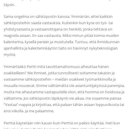
täysin.
Sama ongelma on sähköpostin kanssa. Ymmärrän, ettei kaikkiin
sähköposteihin saada vastauksia. Kuitenkin kun kyse on työ- tai
yhdistysasiasta ja vastaanottajana on henkilö, jonka tehtävä on
reagoida asiaan. En saa vastausta. Miksi minun pitää toimia muiden
kalenterina, kysellä perään ja muistutella. Tuntuu, että ihmiskunnan
ajanhallinta ja kalenterinkäytön taito on hävinnyt nykyteknologian
myötä.
Ymmärtääkö Pertti mitä tavoittamattomuus aiheuttaa hänen
osakkeilleen? Me ihmiset, jotka tunnollisesti soitamme takaisin ja
vastaamme sähköposteihin – meidän osakkeet työmarkkinoilla ja
muualla nousevat. Emme välttämättä ole asiantuntijatyössä parempia,
mutta me aiheutamme vastapuolelle olon, että homma on hoidossa ja
välitämme. Jos sähköpostin läpikäynti vie aikaa, me osaamme painaa
”Vastaa”-nappia ja kirjoittaa, että palaan tähän asiaan loppuviikosta tai
ensi viikolla. Ja me palaamme.
Perttiä käytetään niin kauan kuin Perttiä on pakko käyttää. Heti kun