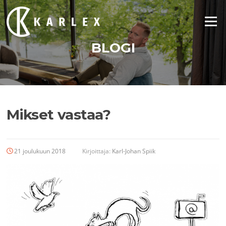
Siirry
suoraan
Valikko
sisältöön
BLOGI
Mikset vastaa?
21 joulukuun 2018
Kirjoittaja:
Karl-Johan Spiik