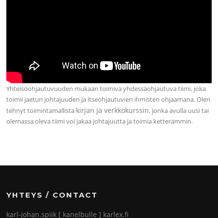
Yhteisöohjautuvuuden mukaan toimiva yhdessäohjautuva tiimi, joka
toimii jaetun johtajuuden ja itseohjautuvien ihmisten ohjaamana. Olen
kirjan ja verkkokurssin
tehnyt toimintamallista
, jonka avulla uusi tai
olemassa oleva tiimi voi jakaa johtajuutta ja toimia ketterämmin.
YHTEYS / CONTACT
karl-johan.spiik [ kanelbulle ] karlex.fi