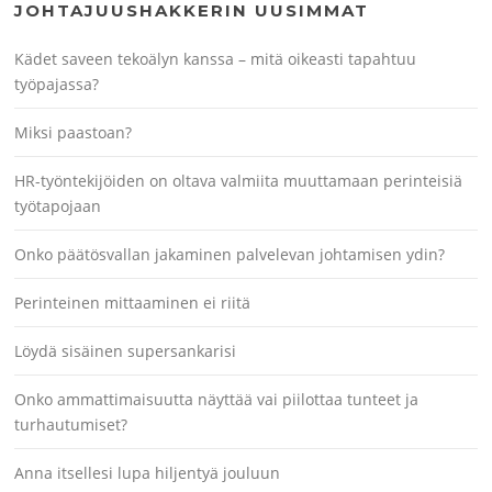
JOHTAJUUSHAKKERIN UUSIMMAT
Kädet saveen tekoälyn kanssa – mitä oikeasti tapahtuu
työpajassa?
Miksi paastoan?
HR-työntekijöiden on oltava valmiita muuttamaan perinteisiä
työtapojaan
Onko päätösvallan jakaminen palvelevan johtamisen ydin?
Perinteinen mittaaminen ei riitä
Löydä sisäinen supersankarisi
Onko ammattimaisuutta näyttää vai piilottaa tunteet ja
turhautumiset?
Anna itsellesi lupa hiljentyä jouluun