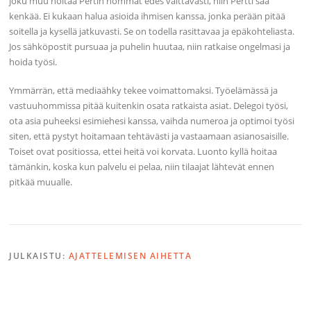
joku muu hoitaa Pertin hommat edes välttävästi, niin Pertti saa
kenkää. Ei kukaan halua asioida ihmisen kanssa, jonka perään pitää
soitella ja kysellä jatkuvasti. Se on todella rasittavaa ja epäkohteliasta.
Jos sähköpostit pursuaa ja puhelin huutaa, niin ratkaise ongelmasi ja
hoida työsi.
Ymmärrän, että mediaähky tekee voimattomaksi. Työelämässä ja
vastuuhommissa pitää kuitenkin osata ratkaista asiat. Delegoi työsi,
ota asia puheeksi esimiehesi kanssa, vaihda numeroa ja optimoi työsi
siten, että pystyt hoitamaan tehtävästi ja vastaamaan asianosaisille.
Toiset ovat positiossa, ettei heitä voi korvata. Luonto kyllä hoitaa
tämänkin, koska kun palvelu ei pelaa, niin tilaajat lähtevät ennen
pitkää muualle.
JULKAISTU:
AJATTELEMISEN AIHETTA