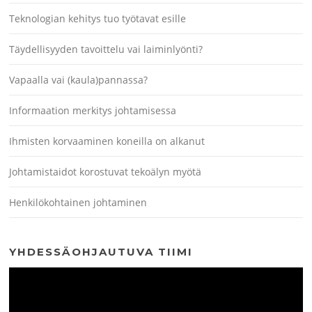
Teknologian kehitys tuo työtavat esille
Täydellisyyden tavoittelu vai laiminlyönti?
Vapaalla vai (kaula)pannassa?
Informaation merkitys johtamisessa
Ihmisten korvaaminen koneilla on alkanut
Johtamistaidot korostuvat tekoälyn myötä
Henkilökohtainen johtaminen
YHDESSÄOHJAUTUVA TIIMI