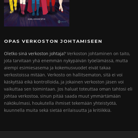
OPAS VERKOSTON JOHTAMISEEN
Oletko sinä verkoston johtaja?
Verkoston johtaminen on taito,
jota tarvitaan yhä enemmän nykypäivän työelämässä, mutta
aiempi esimiesasema ja kokemusvuodet eivät takaa
verkostoissa mitään. Verkosto on hallitsematon, sitä ei voi
käskyttää eikä kontrolloida, ja jokainen verkoston jäsen voi
vaikuttaa sen toimintaan. Jos haluat toteuttaa oman tahtosi eli
johtaa verkostoa, sinun pitää saada muut ymmärtämään
näkökulmasi, houkutella ihmiset tekemään yhteistyötä,
kuunnella muita sekä sietää erilaisuutta ja kritiikkiä.