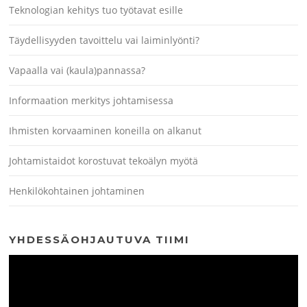
Teknologian kehitys tuo työtavat esille
Täydellisyyden tavoittelu vai laiminlyönti?
Vapaalla vai (kaula)pannassa?
Informaation merkitys johtamisessa
Ihmisten korvaaminen koneilla on alkanut
Johtamistaidot korostuvat tekoälyn myötä
Henkilökohtainen johtaminen
YHDESSÄOHJAUTUVA TIIMI