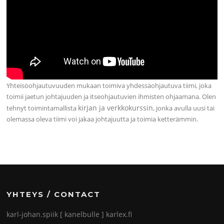
Yhteisöohjautuvuuden mukaan toimiva yhdessäohjautuva tiimi, joka
toimii jaetun johtajuuden ja itseohjautuvien ihmisten ohjaamana. Olen
kirjan ja verkkokurssin
tehnyt toimintamallista
, jonka avulla uusi tai
olemassa oleva tiimi voi jakaa johtajuutta ja toimia ketterämmin.
YHTEYS / CONTACT
karl-johan.spiik [ kanelbulle ] karlex.fi