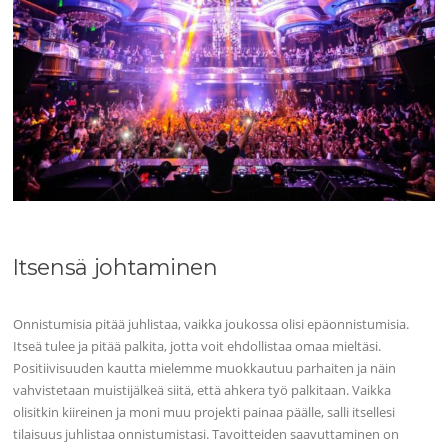
Itsensä johtaminen
Onnistumisia pitää juhlistaa, vaikka joukossa olisi epäonnistumisia.
Itseä tulee ja pitää palkita, jotta voit ehdollistaa omaa mieltäsi.
Positiivisuuden kautta mielemme muokkautuu parhaiten ja näin
vahvistetaan muistijälkeä siitä, että ahkera työ palkitaan. Vaikka
olisitkin kiireinen ja moni muu projekti painaa päälle, salli itsellesi
tilaisuus juhlistaa onnistumistasi. Tavoitteiden saavuttaminen on