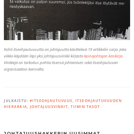
Kohti itseohjautuvuutta on johtajuutta käsittelevä 19 artikkelin sarja. Joka
viikko käydään läpi yksi johtajuusvinkki kirjasta
Apinajohtajan käsikirja
.
Vinkkejä on tarkoitus pohtia itsensä johtamisen sekä itseohjautuvan
organisaation kannalta.
JULKAISTU:
#ITSEOHJAUTUVUUS
,
ITSEOHJAUTUVUUDEN
HIERARKIA
,
JOHTAJUUSVINKIT
,
TIIMIN TASOT
JOHTAJUUSHAKKERIN UUSIMMAT