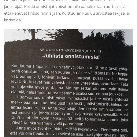
järjestäjää. Kaikki onnistujat voivat omalla panoksellaan auttaa sillä,
että kehuvat kritisoinnin sijaan. Kulttuuriin kuuluu arvostaa tekijää, ei
kritisoida.