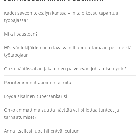
Kädet saveen tekoälyn kanssa – mitä oikeasti tapahtuu
työpajassa?
Miksi paastoan?
HR-työntekijöiden on oltava valmiita muuttamaan perinteisiä
työtapojaan
Onko päätösvallan jakaminen palvelevan johtamisen ydin?
Perinteinen mittaaminen ei riitä
Löydä sisäinen supersankarisi
Onko ammattimaisuutta näyttää vai piilottaa tunteet ja
turhautumiset?
Anna itsellesi lupa hiljentyä jouluun