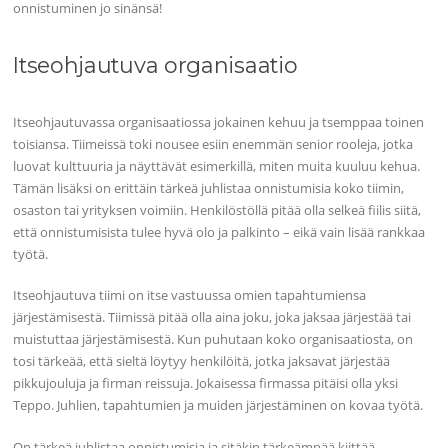
onnistuminen jo sinänsä!
Itseohjautuva organisaatio
Itseohjautuvassa organisaatiossa jokainen kehuu ja tsemppaa toinen
toisiansa. Tiimeissä toki nousee esiin enemmän senior rooleja, jotka
luovat kulttuuria ja näyttävät esimerkillä, miten muita kuuluu kehua.
Tämän lisäksi on erittäin tärkeä juhlistaa onnistumisia koko tiimin,
osaston tai yrityksen voimiin. Henkilöstöllä pitää olla selkeä fiilis siitä,
että onnistumisista tulee hyvä olo ja palkinto – eikä vain lisää rankkaa
työtä.
Itseohjautuva tiimi on itse vastuussa omien tapahtumiensa
järjestämisestä. Tiimissä pitää olla aina joku, joka jaksaa järjestää tai
muistuttaa järjestämisestä. Kun puhutaan koko organisaatiosta, on
tosi tärkeää, että sieltä löytyy henkilöitä, jotka jaksavat järjestää
pikkujouluja ja firman reissuja. Jokaisessa firmassa pitäisi olla yksi
Teppo. Juhlien, tapahtumien ja muiden järjestäminen on kovaa työtä.
On tärkeä juhlistaa onnistumisia ja sitäkin tärkeämpää kiittää