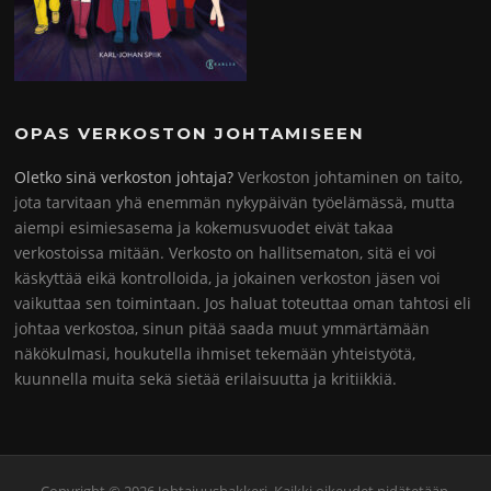
OPAS VERKOSTON JOHTAMISEEN
Oletko sinä verkoston johtaja?
Verkoston johtaminen on taito,
jota tarvitaan yhä enemmän nykypäivän työelämässä, mutta
aiempi esimiesasema ja kokemusvuodet eivät takaa
verkostoissa mitään. Verkosto on hallitsematon, sitä ei voi
käskyttää eikä kontrolloida, ja jokainen verkoston jäsen voi
vaikuttaa sen toimintaan. Jos haluat toteuttaa oman tahtosi eli
johtaa verkostoa, sinun pitää saada muut ymmärtämään
näkökulmasi, houkutella ihmiset tekemään yhteistyötä,
kuunnella muita sekä sietää erilaisuutta ja kritiikkiä.
Copyright © 2026 Johtajuushakkeri. Kaikki oikeudet pidätetään.