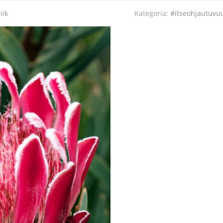
iik
Kategoria:
#itseohjautuvu