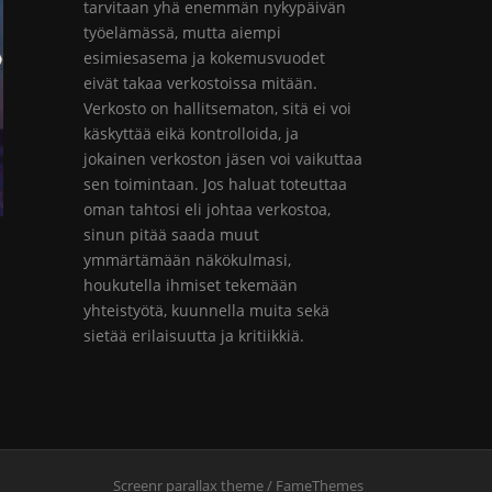
tarvitaan yhä enemmän nykypäivän
työelämässä, mutta aiempi
esimiesasema ja kokemusvuodet
eivät takaa verkostoissa mitään.
Verkosto on hallitsematon, sitä ei voi
käskyttää eikä kontrolloida, ja
jokainen verkoston jäsen voi vaikuttaa
sen toimintaan. Jos haluat toteuttaa
oman tahtosi eli johtaa verkostoa,
sinun pitää saada muut
ymmärtämään näkökulmasi,
houkutella ihmiset tekemään
yhteistyötä, kuunnella muita sekä
sietää erilaisuutta ja kritiikkiä.
Screenr parallax theme
/ FameThemes