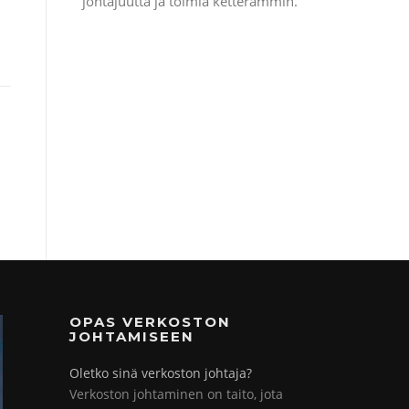
johtajuutta ja toimia ketterämmin.
OPAS VERKOSTON
JOHTAMISEEN
Oletko sinä verkoston johtaja?
Verkoston johtaminen on taito, jota