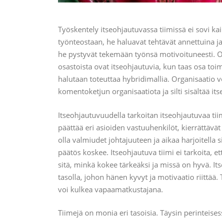
Työskentely itseohjautuvassa tiimissä ei sovi kai
työnteostaan, he haluavat tehtävät annettuina ja 
he pystyvät tekemään työnsä motivoituneesti. Org
osastoista ovat itseohjautuvia, kun taas osa toim
halutaan toteuttaa hybridimallia. Organisaatio vo
komentoketjun organisaatiota ja silti sisältää its
Itseohjautuvuudella tarkoitan itseohjautuvaa tii
päättää eri asioiden vastuuhenkilöt, kierrättävät 
olla valmiudet johtajuuteen ja aikaa harjoitella 
päätös koskee. Itseohjautuva tiimi ei tarkoita, et
sitä, minkä kokee tärkeäksi ja missä on hyvä. It
tasolla, johon hänen kyvyt ja motivaatio riittää
voi kulkea vapaamatkustajana.
Tiimejä on monia eri tasoisia. Täysin perinteises