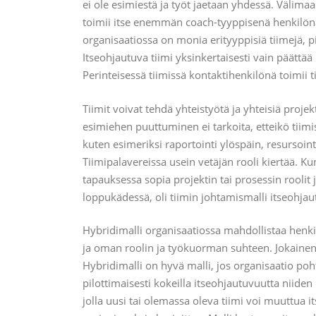
ei ole esimiestä ja työt jaetaan yhdessä. Välimaas
toimii itse enemmän coach-tyyppisenä henkilönä 
organisaatiossa on monia erityyppisiä tiimejä, pit
Itseohjautuva tiimi yksinkertaisesti vain päättä
Perinteisessä tiimissä kontaktihenkilönä toimii t
Tiimit voivat tehdä yhteistyötä ja yhteisiä proje
esimiehen puuttuminen ei tarkoita, etteikö tiimis
kuten esimeriksi raportointi ylöspäin, resursointi
Tiimipalavereissa usein vetäjän rooli kiertää. Ku
tapauksessa sopia projektin tai prosessin roolit 
loppukädessä, oli tiimin johtamismalli itseohjau
Hybridimalli organisaatiossa mahdollistaa henkil
ja oman roolin ja työkuorman suhteen. Jokainen t
Hybridimalli on hyvä malli, jos organisaatio poh
pilottimaisesti kokeilla itseohjautuvuutta niiden
jolla uusi tai olemassa oleva tiimi voi muuttua i