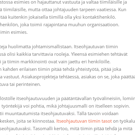
tossa esimies on hajauttanut vastuuta ja valtaa tiimiläisille ja
tiimiläisille, mutta ottaa johtajuuden tarpeen vaatiessa. Kun
ää kuitenkin jokaisella tiimillä olla yksi kontaktihenkilö.
ä henkilön, joka toimii rajapintana muuhun organisaatioon.
iimin esimies.
kteja huolimatta johtamismallistaan. Itseohjautuvan tiimin
sä olisi kaikkia tarvittavia rooleja. Yleensä esimiehen tehtävät
 ja tiimin markkinointi ovat vain jaettu eri henkilöille.
n kahden erilaisen tiimin pitää tehdä yhteistyötä, pitää joka
ja vastuut. Asiakasprojekteja tehtäessä, asiakas on se, joka päättä
tuva tai perinteinen.
östölle itseohjautuvuuden ja päätäntävallan työvälineisiin, lomii
yöntekijä voi pohtia, mikä johtajuusmalli on itselleen sopivin.
tii muuntautumista itseohjautuvaksi. Tällä tavoin voidaan
 kesken, joita se kiinnostaa.
Itseohjautuvan tiimin tasot
on työkalu
tseohjautuvaksi. Tasomalli kertoo, mitä tiimin pitää tehdä ja mitä