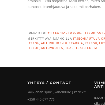
ominaisuuksia harjoittaa. Malli kertoo, miten rak
puhtaasti itseohjautuva ja se toimii parhaiten.
JULKAISTU:
#ITSEOHJAUTUVUUS
,
ITSEOHJAUT
MERKITTY AVAINSANOILLA
ITSEOHJAUTUVA O
ITSEOHJAUTUVUUDEN HIERARKIA
,
ITSEOHJAU
ITSEOHJAUTUVUUTTA
,
TEAL
,
TEAL-TEORIA
YHTEYS / CONTACT
VII
ARTI
karl-johan.spiik [ kanelbulle ] karlex.fi
Kädet 
+358 440 677 776
oikeas