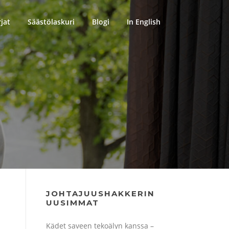
rjat
Säästölaskuri
Blogi
In English
JOHTAJUUSHAKKERIN
UUSIMMAT
Kädet saveen tekoälyn kanssa –