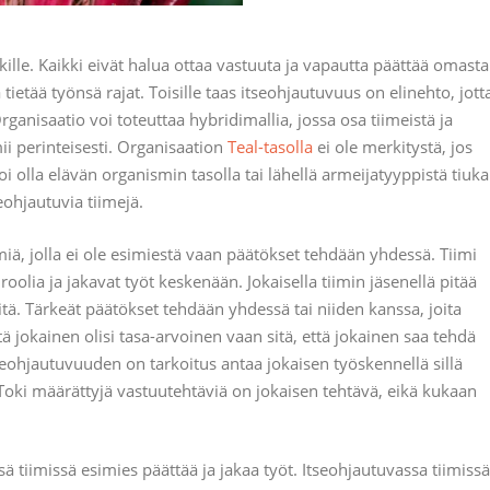
kille. Kaikki eivät halua ottaa vastuuta ja vapautta päättää omasta
tietää työnsä rajat. Toisille taas itseohjautuvuus on elinehto, jott
anisaatio voi toteuttaa hybridimallia, jossa osa tiimeistä ja
ii perinteisesti. Organisaation
Teal-tasolla
ei ole merkitystä, jos
i olla elävän organismin tasolla tai lähellä armeijatyyppistä tiuk
eohjautuvia tiimejä.
miä, jolla ei ole esimiestä vaan päätökset tehdään yhdessä. Tiimi
roolia ja jakavat työt keskenään. Jokaisella tiimin jäsenellä pitää
sitä. Tärkeät päätökset tehdään yhdessä tai niiden kanssa, joita
tä jokainen olisi tasa-arvoinen vaan sitä, että jokainen saa tehdä
seohjautuvuuden on tarkoitus antaa jokaisen työskennellä sillä
. Toki määrättyjä vastuutehtäviä on jokaisen tehtävä, eikä kukaan
sä tiimissä esimies päättää ja jakaa työt. Itseohjautuvassa tiimissä