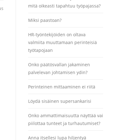
mitä oikeasti tapahtuu työpajassa?
us
Miksi paastoan?
HR-työntekijöiden on oltava
valmiita muuttamaan perinteisiä
työtapojaan
Onko päätösvallan jakaminen
palvelevan johtamisen ydin?
Perinteinen mittaaminen ei riitä
Löydä sisäinen supersankarisi
Onko ammattimaisuutta näyttää vai
piilottaa tunteet ja turhautumiset?
Anna itsellesi lupa hiljentyä