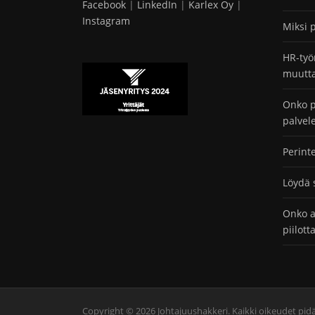
Facebook
|
LinkedIn
|
Karlex Oy
|
Instagram
Miksi 
HR-työ
muutta
Onko p
palvel
Perint
Löydä 
Onko a
piilot
Copyright © 2026 Johtajuushakkeri. Kaikki oikeudet pid