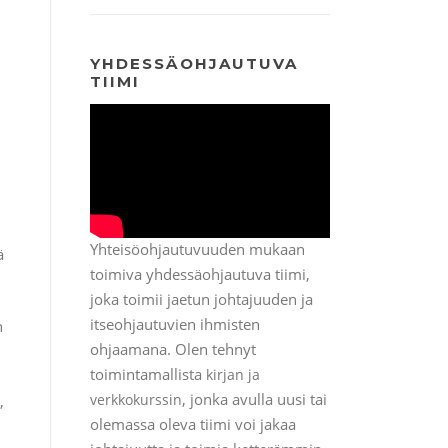
YHDESSÄOHJAUTUVA
TIIMI
Yhteisöohjautuvuuden mukaan
ä
toimiva yhdessäohjautuva tiimi,
joka toimii jaetun johtajuuden ja
itseohjautuvien ihmisten
n
ohjaamana. Olen tehnyt
toimintamallista
kirjan ja
, jonka avulla uusi tai
verkkokurssin
,
olemassa oleva tiimi voi jakaa