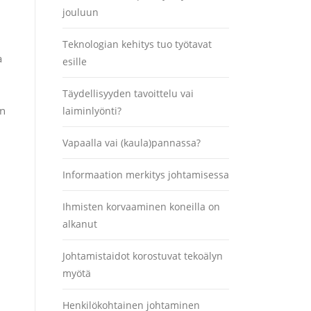
jouluun
Teknologian kehitys tuo työtavat
a
esille
Täydellisyyden tavoittelu vai
an
laiminlyönti?
Vapaalla vai (kaula)pannassa?
Informaation merkitys johtamisessa
Ihmisten korvaaminen koneilla on
alkanut
Johtamistaidot korostuvat tekoälyn
myötä
Henkilökohtainen johtaminen