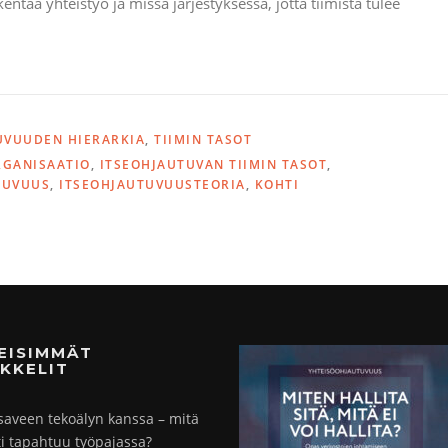
entaa yhteistyö ja missä järjestyksessä, jotta tiimistä tulee
UVUUDEN HIERARKIA
,
TIIMIN TASOT
RGANISAATIO
,
ITSEOHJAUTUVAN TIIMIN TASOT
,
TUVUUS
,
ITSEOHJAUTUVUUSTEORIA
,
KOHTI
MEISIMMÄT
KKELIT
saveen tekoälyn kanssa – mitä
ti tapahtuu työpajassa?