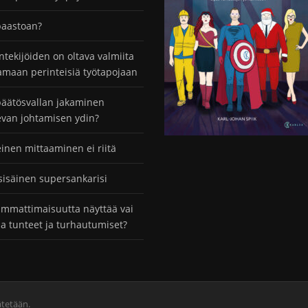
paastoan?
ntekijöiden on oltava valmiita
maan perinteisiä työtapojaan
äätösvallan jakaminen
evan johtamisen ydin?
einen mittaaminen ei riitä
sisäinen supersankarisi
mmattimaisuutta näyttää vai
taa tunteet ja turhautumiset?
ätetään.