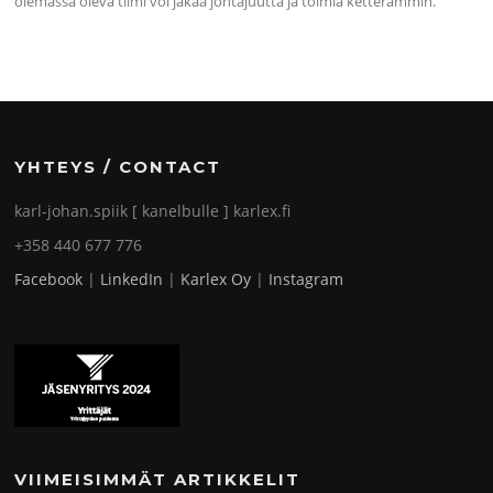
olemassa oleva tiimi voi jakaa johtajuutta ja toimia ketterämmin.
YHTEYS / CONTACT
karl-johan.spiik [ kanelbulle ] karlex.fi
+358 440 677 776
Facebook
|
LinkedIn
|
Karlex Oy
|
Instagram
VIIMEISIMMÄT ARTIKKELIT