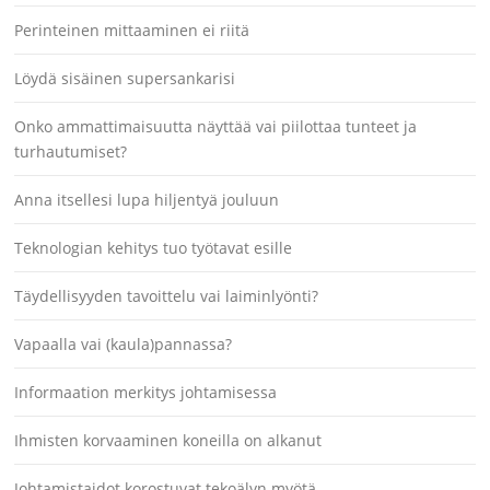
Perinteinen mittaaminen ei riitä
Löydä sisäinen supersankarisi
Onko ammattimaisuutta näyttää vai piilottaa tunteet ja
turhautumiset?
Anna itsellesi lupa hiljentyä jouluun
Teknologian kehitys tuo työtavat esille
Täydellisyyden tavoittelu vai laiminlyönti?
Vapaalla vai (kaula)pannassa?
Informaation merkitys johtamisessa
Ihmisten korvaaminen koneilla on alkanut
Johtamistaidot korostuvat tekoälyn myötä