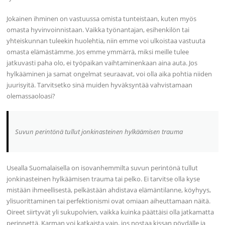
Jokainen ihminen on vastuussa omista tunteistaan, kuten myös
omasta hyvinvoinnistaan. Vaikka työnantajan, esihenkilön tai
yhteiskunnan tuleekin huolehtia, niin emme voi ulkoistaa vastuuta
omasta elämästämme. Jos emme ymmärrä, miksi meille tulee
jatkuvasti paha olo, ei työpaikan vaihtaminenkaan aina auta. Jos
hylkääminen ja samat ongelmat seuraavat, voi olla aika pohtia niiden
juurisyitä. Tarvitsetko sinä muiden hyväksyntää vahvistamaan
olemassaoloasi?
Suvun perintönä tullut jonkinasteinen hylkäämisen trauma
Usealla Suomalaisella on isovanhemmilta suvun perintönä tullut
jonkinasteinen hylkäämisen trauma tai pelko. Ei tarvitse olla kyse
mistään ihmeellisestä, pelkästään ahdistava elämäntilanne, köyhyys,
ylisuorittaminen tai perfektionismi ovat omiaan aiheuttamaan näitä.
Oireet siirtyvät yli sukupolvien, vaikka kuinka päättäisi olla jatkamatta
perinnettä. Karman voi katkaista vain, jos nostaa kissan pöydälle ja