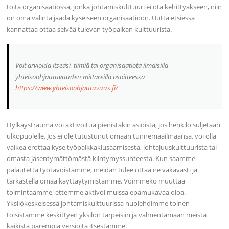
töitä organisaatiossa, jonka johtamiskulttuuri ei ota kehittyäkseen, niin
on oma valinta jäädä kyseiseen organisaatioon. Uutta etsiessä
kannattaa ottaa selvää tulevan työpaikan kulttuurista.
Voit arvioida itseäsi, tiimiä tai organisaatiota ilmaisilla
yhteisöohjautuvuuden mittareilla osoitteessa
https://www.yhteisöohjautuvuus.fi/
Hylkäystrauma voi aktivoitua pienistäkin asioista, jos henkilö suljetaan
ulkopuolelle. Jos ei ole tutustunut omaan tunnemaailmaansa, voi olla
vaikea erottaa kyse työpaikkakiusaamisesta, johtajuuskulttuurista tai
omasta jäsentymättömästä kiintymyssuhteesta. Kun saamme
palautetta työtavoistamme, meidän tulee ottaa ne vakavasti ja
tarkastella omaa käyttäytymistämme. Voimmeko muuttaa
toimintaamme, ettemme aktivoi muissa epämukavaa oloa.
Yksilökeskeisessä johtamiskulttuurissa huolehdimme toinen
toisistamme keskittyen yksilön tarpeisiin ja valmentamaan meistä
kaikista parempia versioita itsestämme.