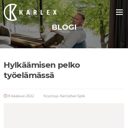
Siirry
suoraan
Valikko
sisältöön
BLOGI
Hylkäämisen pelko
työelämässä
9 lokakuun 2022
Kirjoittaja:
Karl-Johan Spiik