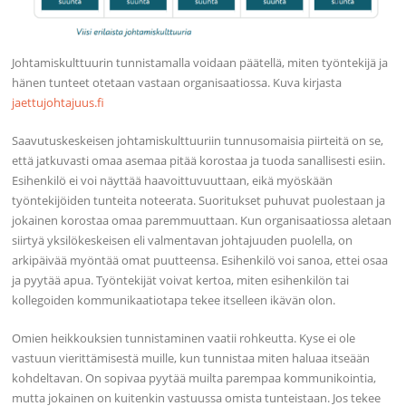
Johtamiskulttuurin tunnistamalla voidaan päätellä, miten työntekijä ja
hänen tunteet otetaan vastaan organisaatiossa. Kuva kirjasta
jaettujohtajuus.fi
Saavutuskeskeisen johtamiskulttuuriin tunnusomaisia piirteitä on se,
että jatkuvasti omaa asemaa pitää korostaa ja tuoda sanallisesti esiin.
Esihenkilö ei voi näyttää haavoittuvuuttaan, eikä myöskään
työntekijöiden tunteita noteerata. Suoritukset puhuvat puolestaan ja
jokainen korostaa omaa paremmuuttaan. Kun organisaatiossa aletaan
siirtyä yksilökeskeisen eli valmentavan johtajuuden puolella, on
arkipäivää myöntää omat puutteensa. Esihenkilö voi sanoa, ettei osaa
ja pyytää apua. Työntekijät voivat kertoa, miten esihenkilön tai
kollegoiden kommunikaatiotapa tekee itselleen ikävän olon.
Omien heikkouksien tunnistaminen vaatii rohkeutta. Kyse ei ole
vastuun vierittämisestä muille, kun tunnistaa miten haluaa itseään
kohdeltavan. On sopivaa pyytää muilta parempaa kommunikointia,
mutta jokainen on kuitenkin vastuussa omista tunteistaan. Jos tekee