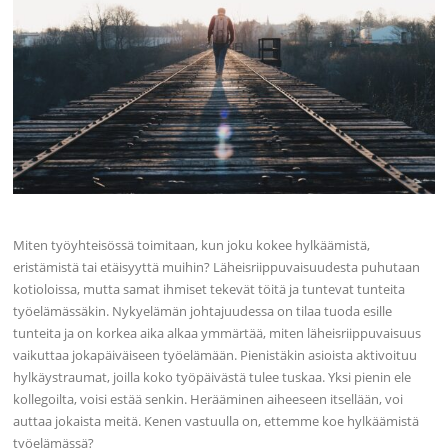
Miten työyhteisössä toimitaan, kun joku kokee hylkäämistä,
eristämistä tai etäisyyttä muihin? Läheisriippuvaisuudesta puhutaan
kotioloissa, mutta samat ihmiset tekevät töitä ja tuntevat tunteita
työelämässäkin. Nykyelämän johtajuudessa on tilaa tuoda esille
tunteita ja on korkea aika alkaa ymmärtää, miten läheisriippuvaisuus
vaikuttaa jokapäiväiseen työelämään. Pienistäkin asioista aktivoituu
hylkäystraumat, joilla koko työpäivästä tulee tuskaa. Yksi pienin ele
kollegoilta, voisi estää senkin. Herääminen aiheeseen itsellään, voi
auttaa jokaista meitä. Kenen vastuulla on, ettemme koe hylkäämistä
työelämässä?