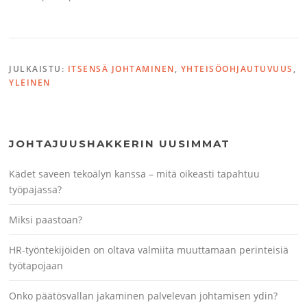
JULKAISTU:
ITSENSÄ JOHTAMINEN
,
YHTEISÖOHJAUTUVUUS
,
YLEINEN
JOHTAJUUSHAKKERIN UUSIMMAT
Kädet saveen tekoälyn kanssa – mitä oikeasti tapahtuu
työpajassa?
Miksi paastoan?
HR-työntekijöiden on oltava valmiita muuttamaan perinteisiä
työtapojaan
Onko päätösvallan jakaminen palvelevan johtamisen ydin?