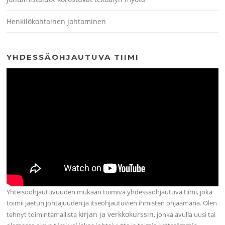
Henkilökohtainen johtaminen
YHDESSÄOHJAUTUVA TIIMI
Yhteisöohjautuvuuden mukaan toimiva yhdessäohjautuva tiimi, joka
toimii jaetun johtajuuden ja itseohjautuvien ihmisten ohjaamana. Olen
kirjan ja verkkokurssin
tehnyt toimintamallista
, jonka avulla uusi tai