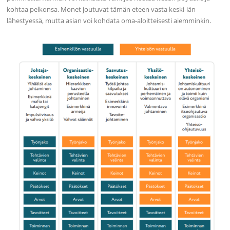
kohtaa pelkonsa. Monet joutuvat tämän eteen vasta keski-iän
lähestyessä, mutta asian voi kohdata oma-aloitteisesti aiemminkin.