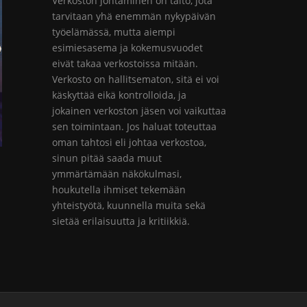
Verkoston johtaminen on taito, jota
tarvitaan yhä enemmän nykypäivän
työelämässä, mutta aiempi
esimiesasema ja kokemusvuodet
eivät takaa verkostoissa mitään.
Verkosto on hallitsematon, sitä ei voi
käskyttää eikä kontrolloida, ja
jokainen verkoston jäsen voi vaikuttaa
sen toimintaan. Jos haluat toteuttaa
oman tahtosi eli johtaa verkostoa,
sinun pitää saada muut
ymmärtämään näkökulmasi,
houkutella ihmiset tekemään
yhteistyötä, kuunnella muita sekä
sietää erilaisuutta ja kritiikkiä.