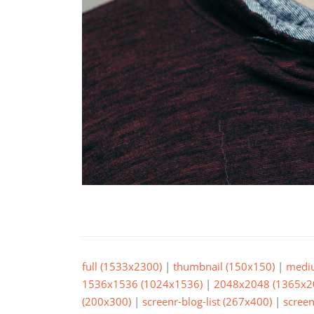
full (1533x2300)
|
thumbnail (150x150)
|
medi
1536x1536 (1024x1536)
|
2048x2048 (1365x2
(200x300)
|
screenr-blog-list (267x400)
|
screen