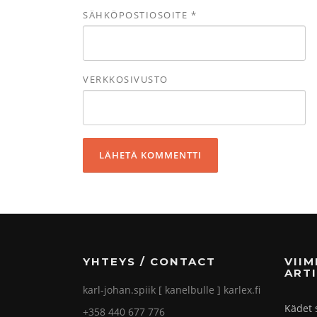
SÄHKÖPOSTIOSOITE
*
VERKKOSIVUSTO
YHTEYS / CONTACT
VII
ARTI
karl-johan.spiik [ kanelbulle ] karlex.fi
Kädet 
+358 440 677 776