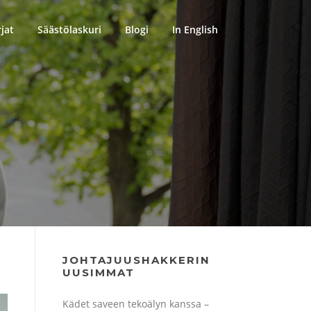
rjat
Säästölaskuri
Blogi
In English
JOHTAJUUSHAKKERIN
UUSIMMAT
Kädet saveen tekoälyn kanssa –