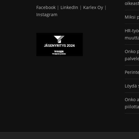
oikeas
Facebook
|
LinkedIn
|
Karlex Oy
|
Instagram
Miksi 
HR-työ
muutta
Onko p
palvel
Perint
Löydä 
Onko a
piilot