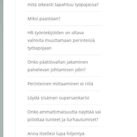
mitä oikeasti tapahtuu työpajassa?
Miksi paastoan?
HR-työntekijöiden on oltava
valmiita muuttamaan perinteisiä
työtapojaan
Onko päätösvallan jakaminen
palvelevan johtamisen ydin?
Perinteinen mittaaminen ei riitä
Löydä sisäinen supersankarisi
Onko ammattimaisuutta näyttää vai
piilottaa tunteet ja turhautumiset?
Anna itsellesi lupa hiljentyä