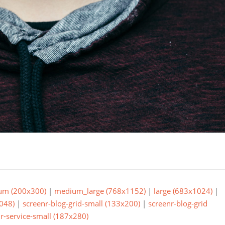
um (200x300)
|
medium_large (768x1152)
|
large (683x1024)
|
048)
|
screenr-blog-grid-small (133x200)
|
screenr-blog-grid
r-service-small (187x280)