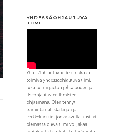
YHDESSÄOHJAUTUVA
TIIMI
Yhteisöohjautuvuuden mukaan
toimiva yhdessäohjautuva tiimi,
joka toimii jaetun johtajuuden ja
itseohjautuvien ihmisten
ohjaamana. Olen tehnyt
toimintamallista
kirjan ja
, jonka avulla uusi tai
verkkokurssin
olemassa oleva tiimi voi jakaa
johtajuutta ja toimia ketterämmin.