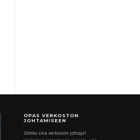
OPAS VERKOSTON
JOHTAMISEEN
Oletko sinä verkoston johtaja?