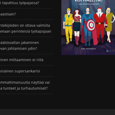
ti tapahtuu työpajassa?
paastoan?
ntekijöiden on oltava valmiita
maan perinteisiä työtapojaan
äätösvallan jakaminen
evan johtamisen ydin?
einen mittaaminen ei riitä
sisäinen supersankarisi
mmattimaisuutta näyttää vai
taa tunteet ja turhautumiset?