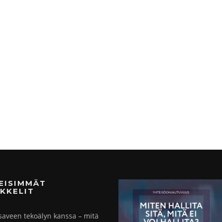
MEISIMMÄT
KKELIT
saveen tekoälyn kanssa – mitä