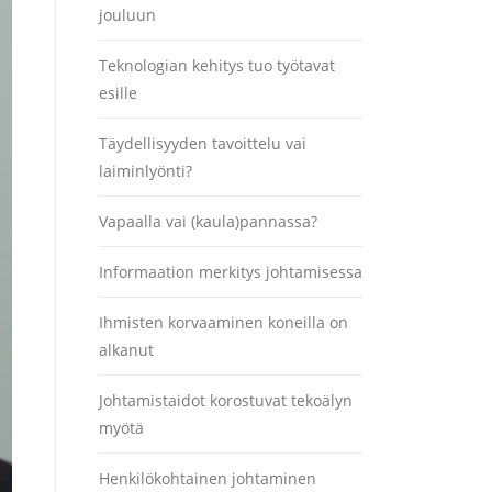
jouluun
Teknologian kehitys tuo työtavat
esille
Täydellisyyden tavoittelu vai
laiminlyönti?
Vapaalla vai (kaula)pannassa?
Informaation merkitys johtamisessa
Ihmisten korvaaminen koneilla on
alkanut
Johtamistaidot korostuvat tekoälyn
myötä
Henkilökohtainen johtaminen