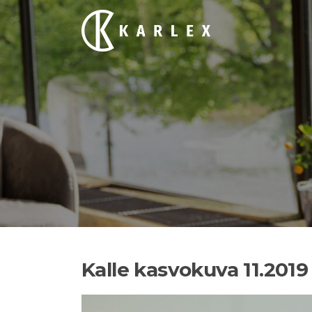
Siirry
suoraan
sisältöön
Kalle kasvokuva 11.2019